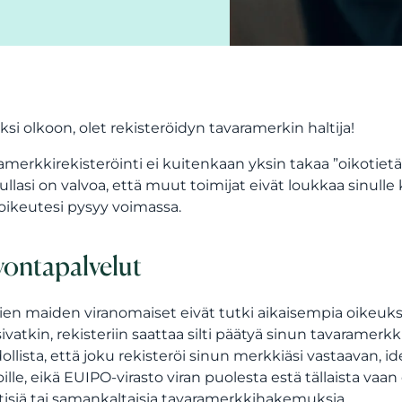
si olkoon, olet rekisteröidyn tavaramerkin haltija!
amerkkirekisteröinti ei kuitenkaan yksin takaa ”oikotietä
ullasi on valvoa, että muut toimijat eivät loukkaa sinull
oikeutesi pysyy voimassa.
vontapalvelut
ien maiden viranomaiset eivät tutki aikaisempia oikeuksi
sivatkin, rekisteriin saattaa silti päätyä sinun tavaramer
llista, että joku rekisteröi sinun merkkiäsi vastaavan, i
oille, eikä EUIPO-virasto viran puolesta estä tällaista va
tisiä tai samankaltaisia tavaramerkkihakemuksia.