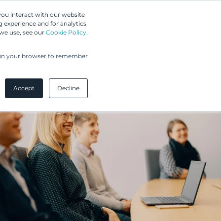
Greip IP Solutions
you interact with our website
 experience and for analytics
UPC
Asiakkaamme
Ajankohtaista
Yritys
 we use, see our
Cookie Policy.
ed in your browser to remember
Accept
Decline