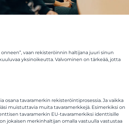
 onneen”, vaan rekisteröinnin haltijana juuri sinun
e kuuluvaa yksinoikeutta. Valvominen on tärkeää, jotta
a osana tavaramerkin rekisteröintiprosessia. Ja vaikka
kkiäsi muistuttavia muita tavaramerkkejä. Esimerkiksi on
denttisen tavaramerkin EU-tavaramerkiksi identtisille
an on jokaisen merkinhaltijan omalla vastuulla vastustaa