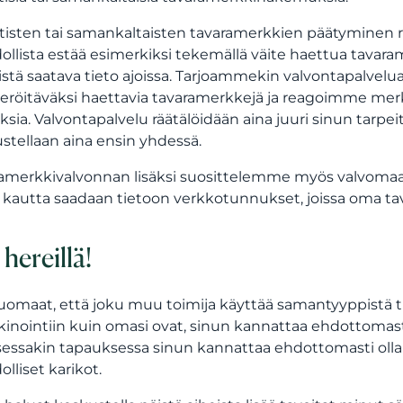
tisten tai samankaltaisten tavaramerkkien päätyminen rek
llista estää esimerkiksi tekemällä väite haettua tavaram
stä saatava tieto ajoissa. Tarjoammekin valvontapalvelua
teröitäväksi haettavia tavaramerkkejä ja reagoimme merkk
ksia. Valvontapalvelu räätälöidään aina juuri sinun tarpei
stellaan aina ensin yhdessä.
amerkkivalvonnan lisäksi suosittelemme myös valvomaa
 kautta saadaan tietoon verkkotunnukset, joissa oma tav
 hereillä!
uomaat, että joku muu toimija käyttää samantyyppistä 
inointiin kuin omasi ovat, sinun kannattaa ehdottomast
isessakin tapauksessa sinun kannattaa ehdottomasti olla
lliset karikot.