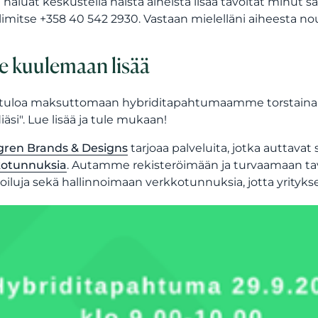
i haluat keskustella näistä aiheista lisää tavoitat minut s
imitse +358 40 542 2930. Vastaan mielelläni aiheesta no
e kuulemaan lisää
tuloa maksuttomaan hybriditapahtumaamme torstaina 29.
iäsi". Lue lisää ja tule mukaan!
gren Brands & Designs
tarjoaa palveluita, jotka auttava
kotunnuksia
. Autamme rekisteröimään ja turvaamaan tav
iluja sekä hallinnoimaan verkkotunnuksia, jotta yritykse