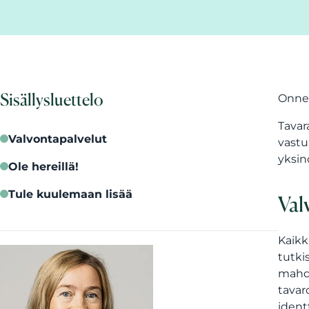
Sisällysluettelo
Onnek
Tavar
Valvontapalvelut
vastu
yksin
Ole hereillä!
Tule kuulemaan lisää
Val
Kaikk
tutki
mahdo
tavar
ident