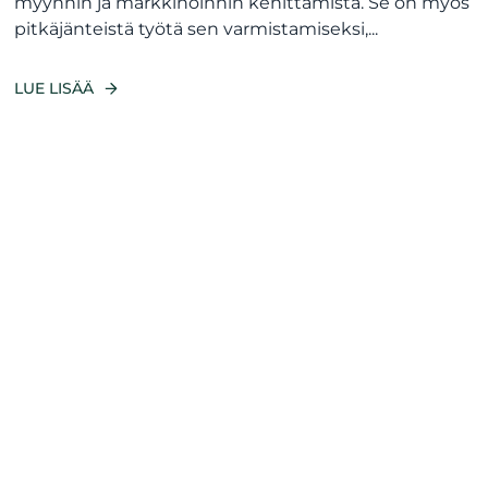
myynnin ja markkinoinnin kehittämistä. Se on myös
pitkäjänteistä työtä sen varmistamiseksi,...
LUE LISÄÄ