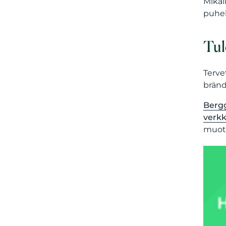
Mikäl
puhel
Tul
Terve
bränd
Berg
verk
muoto