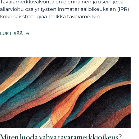
Tavaramerkkivalvonta on olennainen ja usein jopa
aliarvioitu osa yritysten immateriaalioikeuksien (IPR)
kokonaisstrategiaa. Pelkkä tavaramerkin...
LUE LISÄÄ
Miten luoda vahva tavaramerkkioikeus? –