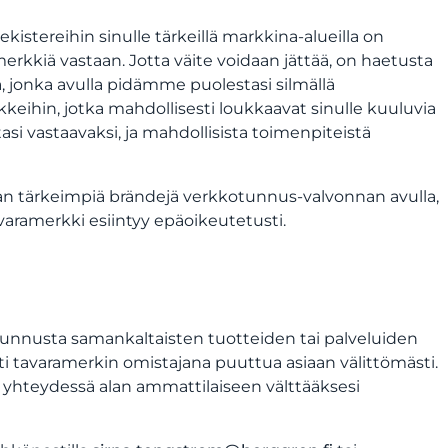
istereihin sinulle tärkeillä markkina-alueilla on
erkkiä vastaan. Jotta väite voidaan jättää, on haetusta
, jonka avulla pidämme puolestasi silmällä
eihin, jotka mahdollisesti loukkaavat sinulle kuuluvia
tasi vastaavaksi, ja mahdollisista toimenpiteistä
n tärkeimpiä brändejä verkkotunnus-valvonnan avulla,
aramerkki esiintyy epäoikeutetusti.
tunnusta samankaltaisten tuotteiden tai palveluiden
i tavaramerkin omistajana puuttua asiaan välittömästi.
 yhteydessä alan ammattilaiseen välttääksesi