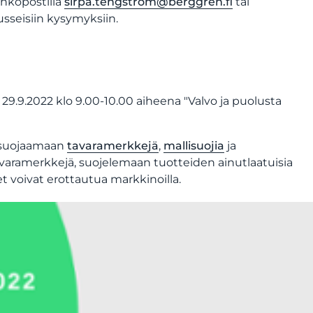
ähköpostilla
sirpa.tengstrom@berggren.fi
tai
usseisiin kysymyksiin.
9.2022 klo 9.00-10.00 aiheena "Valvo ja puolusta
t suojaamaan
tavaramerkkejä
,
mallisuojia
ja
aramerkkejä, suojelemaan tuotteiden ainutlaatuisia
t voivat erottautua markkinoilla.