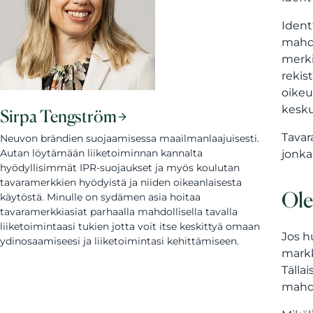
Ident
mahdo
merki
rekis
oikeu
kesku
Sirpa Tengström
Tavar
Neuvon brändien suojaamisessa maailmanlaajuisesti.
Autan löytämään liiketoiminnan kannalta
jonka
hyödyllisimmät IPR-suojaukset ja myös koulutan
tavaramerkkien hyödyistä ja niiden oikeanlaisesta
Ole
käytöstä. Minulle on sydämen asia hoitaa
tavaramerkkiasiat parhaalla mahdollisella tavalla
liiketoimintaasi tukien jotta voit itse keskittyä omaan
Jos h
ydinosaamiseesi ja liiketoimintasi kehittämiseen.
markk
Tälla
mahdo