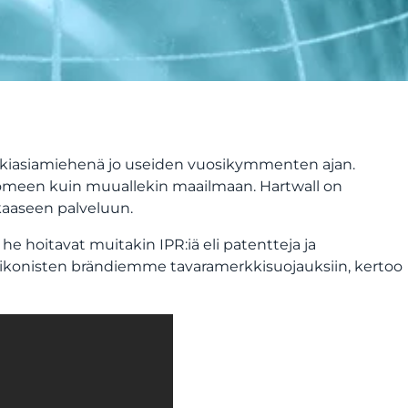
kkiasiamiehenä jo useiden vuosikymmenten ajan.
Suomeen kuin muuallekin maailmaan. Hartwall on
kaaseen palveluun.
e hoitavat muitakin IPR:iä eli patentteja ja
 ikonisten brändiemme tavaramerkkisuojauksiin, kertoo