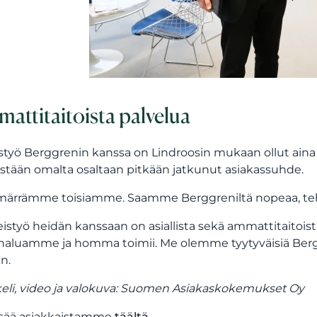
attitaitoista palvelua
styö Berggrenin kanssa on Lindroosin mukaan ollut aina 
stään omalta osaltaan pitkään jatkunut asiakassuhde.
ärrämme toisiamme. Saamme Berggreniltä nopeaa, tehoka
eistyö heidän kanssaan on asiallista sekä ammattitaitoist
haluamme ja homma toimii. Me olemme tyytyväisiä Bergg
n.
keli, video ja valokuva: Suomen Asiakaskokemukset Oy
isää asiakkaistamme
täältä
.