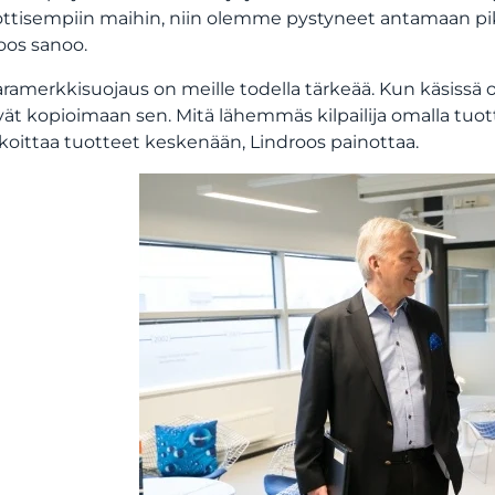
ttisempiin maihin, niin olemme pystyneet antamaan pik
oos sanoo.
aramerkkisuojaus on meille todella tärkeää. Kun käsissä on l
vät kopioimaan sen. Mitä lähemmäs kilpailija omalla tuot
koittaa tuotteet keskenään, Lindroos painottaa.