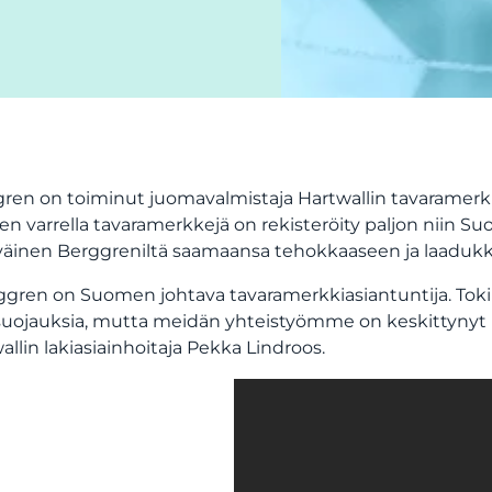
ren on toiminut juomavalmistaja Hartwallin tavaramer
en varrella tavaramerkkejä on rekisteröity paljon niin 
väinen Berggreniltä saamaansa tehokkaaseen ja laaduk
ggren on Suomen johtava tavaramerkkiasiantuntija. Toki h
suojauksia, mutta meidän yhteistyömme on keskittynyt
allin lakiasiainhoitaja Pekka Lindroos.