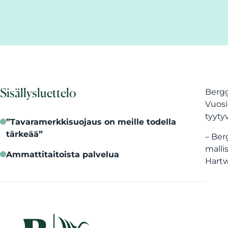
Sisällysluettelo
Bergg
Vuosi
tyyty
”Tavaramerkkisuojaus on meille todella
tärkeää”
– Ber
malli
Ammattitaitoista palvelua
Hartw