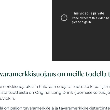
varamerkkisuojaus on meille todella 
amerkkisuojauksilla halutaan suojata tuotetta kilpailijan m
sista tuotteista on Original Long Drink -juomasekoitus, j
kuviokin.
llä on paljon tavaramerkkejä ja tavaramerkkirekisteröi