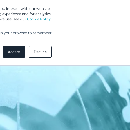
Greip IP Solutions
you interact with our website
 experience and for analytics
UPC
Asiakkaamme
Ajankohtaista
Yritys
 we use, see our
Cookie Policy.
ed in your browser to remember
Accept
Decline