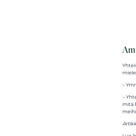
Amm
Yhtei
miele
– Ymm
– Yht
mitä 
meihi
Artik
Lue l