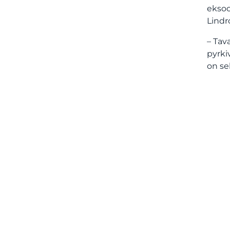
eksoo
Lindr
– Tav
pyrki
on se