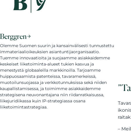
Berggren
Olemme Suomen suurin ja kansainvälisesti tunnustettu
immateriaalioikeuksien asiantuntijaorganisaatio.
Tuemme innovaatioita ja suojaamme asiakkaidemme
keskeiset liiketoiminta-alueet tukien kasvua ja
menestystä globaaleilla markkinoilla. Tarjoamme
huippuosaamista patenteissa, tavaramerkeissä,
muotoilunsuojassa ja verkkotunnuksissa sekä niiden
”Ta
kaupallistamisessa, ja toimimme asiakkaidemme
strategisena neuvonantajana niin riidanratkaisussa,
liikejuridiikassa kuin IP-strategiassa osana
Tavar
liiketoimintastrategiaa.
ikoni
raita
– Mei