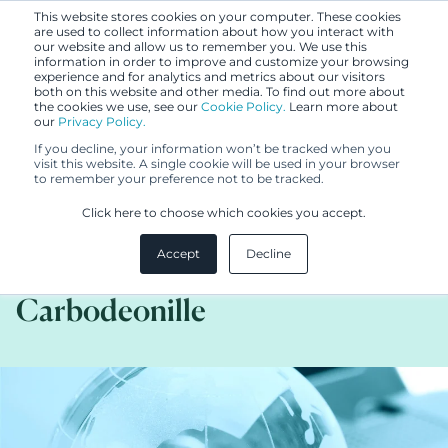
This website stores cookies on your computer. These cookies
are used to collect information about how you interact with
our website and allow us to remember you. We use this
information in order to improve and customize your browsing
experience and for analytics and metrics about our visitors
both on this website and other media. To find out more about
the cookies we use, see our
Cookie Policy.
Learn more about
our
Privacy Policy.
UUTISET
If you decline, your information won’t be tracked when you
10.11.2015
visit this website. A single cookie will be used in your browser
to remember your preference not to be tracked.
Berggren Inc.: ensimmäinen
Click here to choose which cookies you accept.
kansallinen US-hakemus
Accept
Decline
jätettiin asiakkaallemme
Carbodeonille