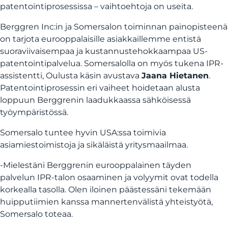
patentointiprosessissa – vaihtoehtoja on useita.
Berggren Inc:in ja Somersalon toiminnan painopisteenä
on tarjota eurooppalaisille asiakkaillemme entistä
suoraviivaisempaa ja kustannustehokkaampaa US-
patentointipalvelua. Somersalolla on myös tukena IPR-
assistentti, Oulusta käsin avustava
Jaana Hietanen
.
Patentointiprosessin eri vaiheet hoidetaan alusta
loppuun Berggrenin laadukkaassa sähköisessä
työympäristössä.
Somersalo tuntee hyvin USA:ssa toimivia
asiamiestoimistoja ja sikäläistä yritysmaailmaa.
-Mielestäni Berggrenin eurooppalainen täyden
palvelun IPR-talon osaaminen ja volyymit ovat todella
korkealla tasolla. Olen iloinen päästessäni tekemään
huipputiimien kanssa mannertenvälistä yhteistyötä,
Somersalo toteaa.