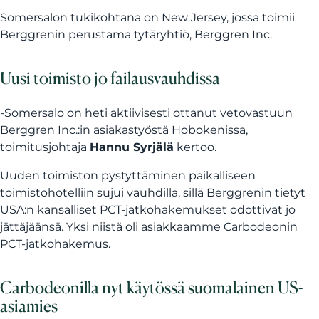
Somersalon tukikohtana on New Jersey, jossa toimii
Berggrenin perustama tytäryhtiö, Berggren Inc.
Uusi toimisto jo failausvauhdissa
-Somersalo on heti aktiivisesti ottanut vetovastuun
Berggren Inc.:in asiakastyöstä Hobokenissa,
toimitusjohtaja
Hannu Syrjälä
kertoo.
Uuden toimiston pystyttäminen paikalliseen
toimistohotelliin sujui vauhdilla, sillä Berggrenin tietyt
USA:n kansalliset PCT-jatkohakemukset odottivat jo
jättäjäänsä. Yksi niistä oli asiakkaamme Carbodeonin
PCT-jatkohakemus.
Carbodeonilla nyt käytössä suomalainen US-
asiamies