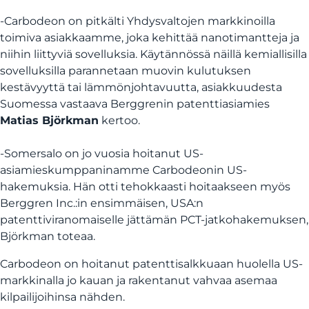
-Carbodeon on pitkälti Yhdysvaltojen markkinoilla
toimiva asiakkaamme, joka kehittää nanotimantteja ja
niihin liittyviä sovelluksia. Käytännössä näillä kemiallisilla
sovelluksilla parannetaan muovin kulutuksen
kestävyyttä tai lämmönjohtavuutta, asiakkuudesta
Suomessa vastaava Berggrenin patenttiasiamies
Matias Björkman
kertoo.
-Somersalo on jo vuosia hoitanut US-
asiamieskumppaninamme Carbodeonin US-
hakemuksia. Hän otti tehokkaasti hoitaakseen myös
Berggren Inc.:in ensimmäisen, USA:n
patenttiviranomaiselle jättämän PCT-jatkohakemuksen,
Björkman toteaa.
Carbodeon on hoitanut patenttisalkkuaan huolella US-
markkinalla jo kauan ja rakentanut vahvaa asemaa
kilpailijoihinsa nähden.