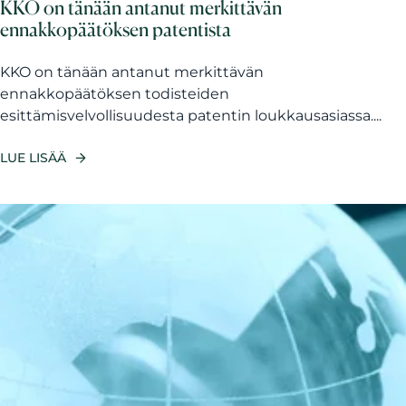
KKO on tänään antanut merkittävän
ennakkopäätöksen patentista
KKO on tänään antanut merkittävän
ennakkopäätöksen todisteiden
esittämisvelvollisuudesta patentin loukkausasiassa....
LUE LISÄÄ