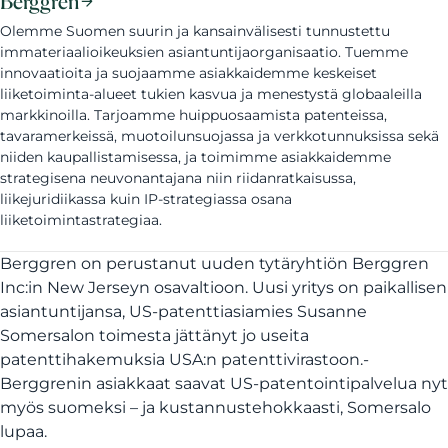
Berggren
Olemme Suomen suurin ja kansainvälisesti tunnustettu
immateriaalioikeuksien asiantuntijaorganisaatio. Tuemme
innovaatioita ja suojaamme asiakkaidemme keskeiset
liiketoiminta-alueet tukien kasvua ja menestystä globaaleilla
markkinoilla. Tarjoamme huippuosaamista patenteissa,
tavaramerkeissä, muotoilunsuojassa ja verkkotunnuksissa sekä
niiden kaupallistamisessa, ja toimimme asiakkaidemme
strategisena neuvonantajana niin riidanratkaisussa,
liikejuridiikassa kuin IP-strategiassa osana
liiketoimintastrategiaa.
Berggren on perustanut uuden tytäryhtiön Berggren
Inc:in New Jerseyn osavaltioon. Uusi yritys on paikallisen
asiantuntijansa, US-patenttiasiamies Susanne
Somersalon toimesta jättänyt jo useita
patenttihakemuksia USA:n patenttivirastoon.-
Berggrenin asiakkaat saavat US-patentointipalvelua nyt
myös suomeksi – ja kustannustehokkaasti, Somersalo
lupaa.