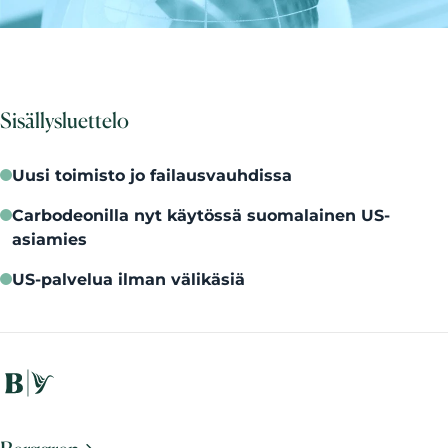
Sisällysluettelo
Uusi toimisto jo failausvauhdissa
Carbodeonilla nyt käytössä suomalainen US-
asiamies
US-palvelua ilman välikäsiä