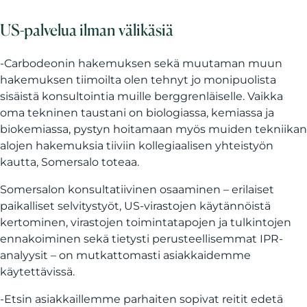
US-palvelua ilman välikäsiä
-Carbodeonin hakemuksen sekä muutaman muun
hakemuksen tiimoilta olen tehnyt jo monipuolista
sisäistä konsultointia muille berggrenläiselle. Vaikka
oma tekninen taustani on biologiassa, kemiassa ja
biokemiassa, pystyn hoitamaan myös muiden tekniikan
alojen hakemuksia tiiviin kollegiaalisen yhteistyön
kautta, Somersalo toteaa.
Somersalon konsultatiivinen osaaminen – erilaiset
paikalliset selvitystyöt, US-virastojen käytännöistä
kertominen, virastojen toimintatapojen ja tulkintojen
ennakoiminen sekä tietysti perusteellisemmat IPR-
analyysit – on mutkattomasti asiakkaidemme
käytettävissä.
-Etsin asiakkaillemme parhaiten sopivat reitit edetä