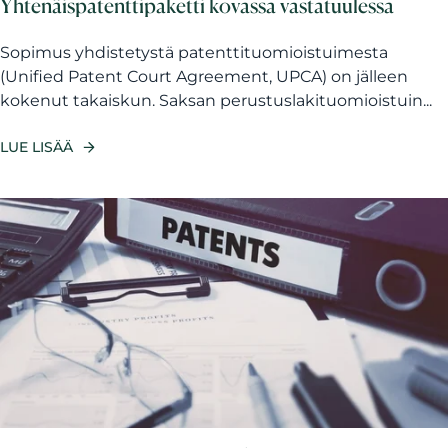
Yhtenäispatenttipaketti kovassa vastatuulessa
Sopimus yhdistetystä patenttituomioistuimesta
(Unified Patent Court Agreement, UPCA) on jälleen
kokenut takaiskun. Saksan perustuslakituomioistuin...
LUE LISÄÄ