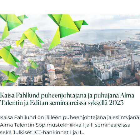
Kaisa Fahllund puheenjohtajana ja puhujana Alma
Talentin ja Editan seminaareissa syksyllä 2023
Kaisa Fahllund on jälleen puheenjohtajana ja esiintyjänä
Alma Talentin Sopimustekniikka I ja II seminaareissa
sekä Julkiset ICT-hankinnat I ja II...