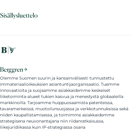
Sisällysluettelo
Berggren
Olemme Suomen suurin ja kansainvälisesti tunnustettu
immateriaalioikeuksien asiantuntijaorganisaatio. Tuemme
innovaatioita ja suojaamme asiakkaidemme keskeiset
liiketoiminta-alueet tukien kasvua ja menestystä globaaleilla
markkinoilla. Tarjoamme huippuosaamista patenteissa,
tavaramerkeissä, muotoilunsuojassa ja verkkotunnuksissa sekä
niiden kaupallistamisessa, ja toimimme asiakkaidemme
strategisena neuvonantajana niin riidanratkaisussa,
liikejuridiikassa kuin IP-strategiassa osana