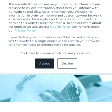
This website stores cookies on your computer. These cookies
are used to collect information about how you interact with
our website and allow us to remember you. We use this
information in order to improve and customize your browsing
experience and for analytics and metrics about our visitors
both on this website and other media. To find out more about
the cookies we use, see our
Cookie Policy.
Learn more about
our
Privacy Policy.
UUTISET
If you decline, your information won’t be tracked when you
7.4.2017
visit this website. A single cookie will be used in your browser
to remember your preference not to be tracked.
Berggren kärjessä MIP IP Stars
Click here to choose which cookies you accept.
2017-tutkimuksessa
Accept
Decline