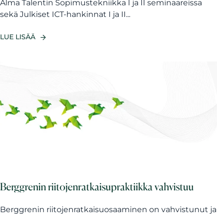
Alma Talentin Sopimustekniikka I ja II seminaareissa
sekä Julkiset ICT-hankinnat I ja II...
LUE LISÄÄ
Berggrenin riitojenratkaisupraktiikka vahvistuu
Berggrenin riitojenratkaisuosaaminen on vahvistunut ja