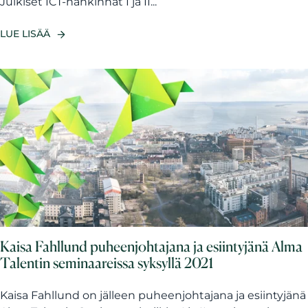
Julkiset ICT-hankinnat I ja II...
LUE LISÄÄ
Kaisa Fahllund puheenjohtajana ja esiintyjänä Alma
Talentin seminaareissa syksyllä 2021
Kaisa Fahllund on jälleen puheenjohtajana ja esiintyjänä