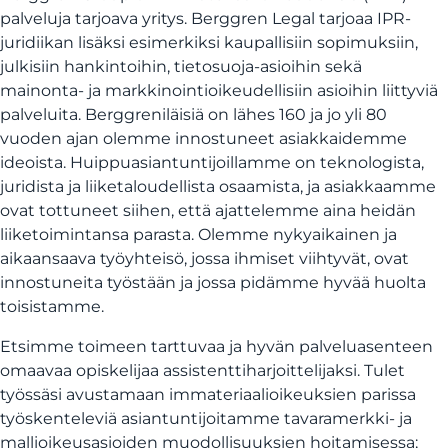
palveluja tarjoava yritys. Berggren Legal tarjoaa IPR-
juridiikan lisäksi esimerkiksi kaupallisiin sopimuksiin,
julkisiin hankintoihin, tietosuoja-asioihin sekä
mainonta- ja markkinointioikeudellisiin asioihin liittyviä
palveluita. Berggreniläisiä on lähes 160 ja jo yli 80
vuoden ajan olemme innostuneet asiakkaidemme
ideoista. Huippuasiantuntijoillamme on teknologista,
juridista ja liiketaloudellista osaamista, ja asiakkaamme
ovat tottuneet siihen, että ajattelemme aina heidän
liiketoimintansa parasta. Olemme nykyaikainen ja
aikaansaava työyhteisö, jossa ihmiset viihtyvät, ovat
innostuneita työstään ja jossa pidämme hyvää huolta
toisistamme.
Etsimme toimeen tarttuvaa ja hyvän palveluasenteen
omaavaa opiskelijaa assistenttiharjoittelijaksi. Tulet
työssäsi avustamaan immateriaalioikeuksien parissa
työskenteleviä asiantuntijoitamme tavaramerkki- ja
mallioikeusasioiden muodollisuuksien hoitamisessa;