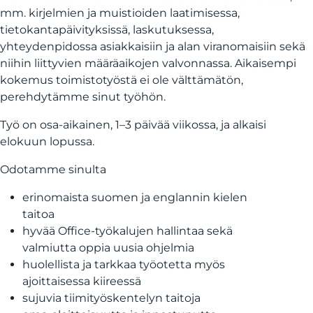
mm. kirjelmien ja muistioiden laatimisessa,
tietokantapäivityksissä, laskutuksessa,
yhteydenpidossa asiakkaisiin ja alan viranomaisiin sekä
niihin liittyvien määräaikojen valvonnassa. Aikaisempi
kokemus toimistotyöstä ei ole välttämätön,
perehdytämme sinut työhön.
Työ on osa-aikainen, 1–3 päivää viikossa, ja alkaisi
elokuun lopussa.
Odotamme sinulta
erinomaista suomen ja englannin kielen
taitoa
hyvää Office-työkalujen hallintaa sekä
valmiutta oppia uusia ohjelmia
huolellista ja tarkkaa työotetta myös
ajoittaisessa kiireessä
sujuvia tiimityöskentelyn taitoja