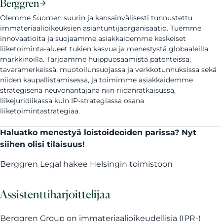
Berggren
Olemme Suomen suurin ja kansainvälisesti tunnustettu
immateriaalioikeuksien asiantuntijaorganisaatio. Tuemme
innovaatioita ja suojaamme asiakkaidemme keskeiset
liiketoiminta-alueet tukien kasvua ja menestystä globaaleilla
markkinoilla. Tarjoamme huippuosaamista patenteissa,
tavaramerkeissä, muotoilunsuojassa ja verkkotunnuksissa sekä
niiden kaupallistamisessa, ja toimimme asiakkaidemme
strategisena neuvonantajana niin riidanratkaisussa,
liikejuridiikassa kuin IP-strategiassa osana
liiketoimintastrategiaa.
Haluatko menestyä loistoideoiden parissa? Nyt
siihen olisi tilaisuus!
Berggren Legal hakee Helsingin toimistoon
Assistenttiharjoittelijaa
Berggren Group on immateriaalioikeudellisia (IPR-)