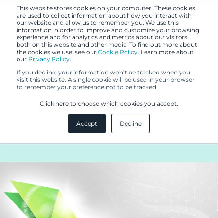
This website stores cookies on your computer. These cookies
are used to collect information about how you interact with
our website and allow us to remember you. We use this
information in order to improve and customize your browsing
experience and for analytics and metrics about our visitors
both on this website and other media. To find out more about
the cookies we use, see our
Cookie Policy.
Learn more about
our
Privacy Policy.
UUTISET
If you decline, your information won’t be tracked when you
21.5.2021
visit this website. A single cookie will be used in your browser
to remember your preference not to be tracked.
Berggren Legal hakee Helsingin
Click here to choose which cookies you accept.
toimistoon
Accept
Decline
Assistenttiharjoittelijaa