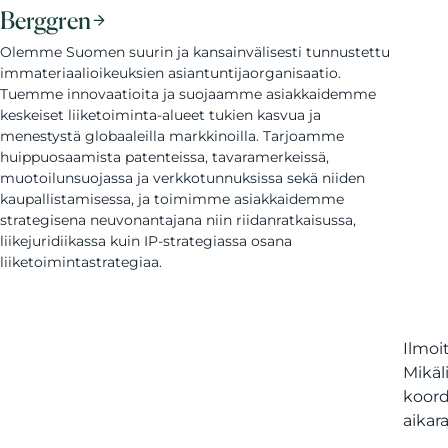
Berggren
Olemme Suomen suurin ja kansainvälisesti tunnustettu
immateriaalioikeuksien asiantuntijaorganisaatio.
Tuemme innovaatioita ja suojaamme asiakkaidemme
keskeiset liiketoiminta-alueet tukien kasvua ja
menestystä globaaleilla markkinoilla. Tarjoamme
huippuosaamista patenteissa, tavaramerkeissä,
muotoilunsuojassa ja verkkotunnuksissa sekä niiden
kaupallistamisessa, ja toimimme asiakkaidemme
strategisena neuvonantajana niin riidanratkaisussa,
liikejuridiikassa kuin IP-strategiassa osana
liiketoimintastrategiaa.
Ilmoi
Mikäl
koord
aikar