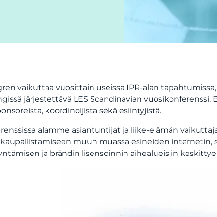
ren vaikuttaa vuosittain useissa IPR-alan tapahtumissa, j
ngissä järjestettävä LES Scandinavian vuosikonferenss
onsoreista, koordinoijista sekä esiintyjistä.
renssissa alamme asiantuntijat ja liike-elämän vaikutta
 kaupallistamiseen muun muassa esineiden internetin, s
ntämisen ja brändin lisensoinnin aihealueisiin keskittye