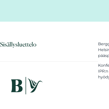
Sisällysluettelo
Bergg
Helsi
pääsp
Konfe
IPR:n
hyödy