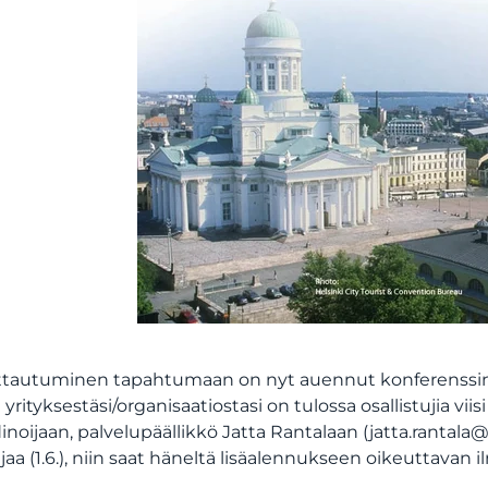
ttautuminen tapahtumaan on nyt auennut konferenssin 
i yrityksestäsi/organisaatiostasi on tulossa osallistujia 
inoijaan, palvelupäällikkö
Jatta Rantalaan
(jatta.rantala
ajaa (1.6.), niin saat häneltä lisäalennukseen oikeuttavan