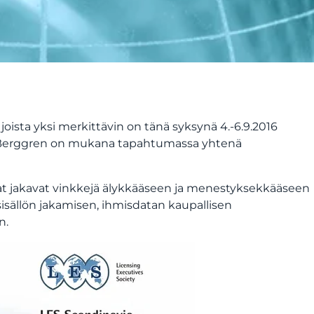
oista yksi merkittävin on tänä syksynä 4.-6.9.2016
i. Berggren on mukana tapahtumassa yhtenä
jat jakavat vinkkejä älykkääseen ja menestyksekkääseen
isällön jakamisen, ihmisdatan kaupallisen
n.