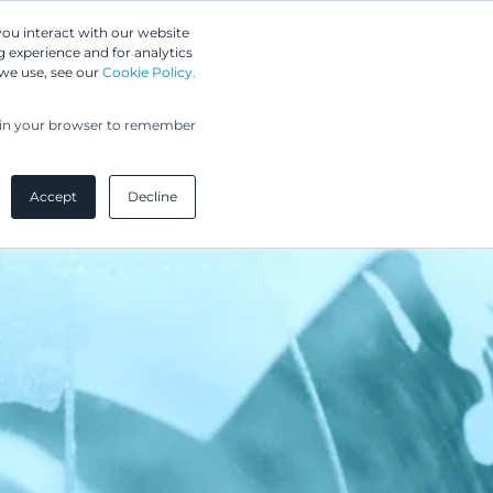
Greip IP Solutions
you interact with our website
 experience and for analytics
UPC
Asiakkaamme
Ajankohtaista
Yritys
 we use, see our
Cookie Policy.
ed in your browser to remember
Accept
Decline