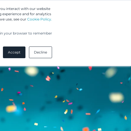
Greip IP Solutions
you interact with our website
 experience and for analytics
UPC
Asiakkaamme
Ajankohtaista
Yritys
 we use, see our
Cookie Policy.
ed in your browser to remember
Accept
Decline