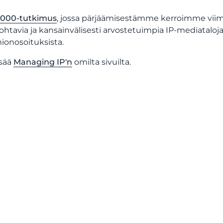
000-tutkimus
, jossa pärjäämisestämme kerroimme viime 
johtavia ja kansainvälisesti arvostetuimpia IP-mediataloja
onosoituksista.
isää
Managing IP'n
omilta sivuilta.