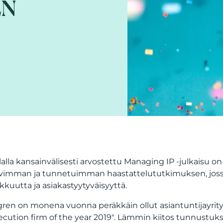
EN
lalla kansainvälisesti arvostettu Managing IP -julkaisu
vimman ja tunnetuimman haastattelututkimuksen, jossa
kkuutta ja asiakastyytyväisyyttä.
ren on monena vuonna peräkkäin ollut asiantuntijayri
ecution firm of the year 2019". Lämmin kiitos tunnustuks