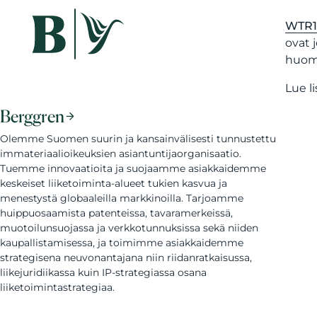
WTR1
ovat 
huomi
Lue l
Berggren
Olemme Suomen suurin ja kansainvälisesti tunnustettu
immateriaalioikeuksien asiantuntijaorganisaatio.
Tuemme innovaatioita ja suojaamme asiakkaidemme
keskeiset liiketoiminta-alueet tukien kasvua ja
menestystä globaaleilla markkinoilla. Tarjoamme
huippuosaamista patenteissa, tavaramerkeissä,
muotoilunsuojassa ja verkkotunnuksissa sekä niiden
kaupallistamisessa, ja toimimme asiakkaidemme
strategisena neuvonantajana niin riidanratkaisussa,
liikejuridiikassa kuin IP-strategiassa osana
liiketoimintastrategiaa.