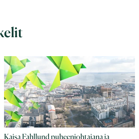
kelit
Kaisa Fahllund puheenjohtajana ja