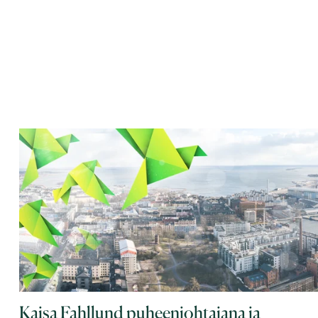
Kaisa Fahllund puheenjohtajana ja