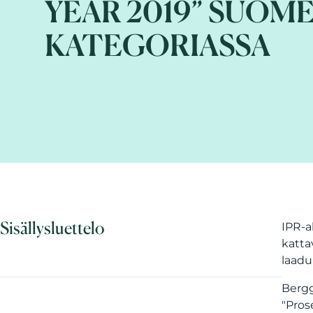
YEAR 2019” SUOM
KATEGORIASSA
Sisällysluettelo
IPR-a
katta
laadu
Bergg
"Pros