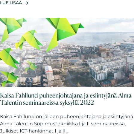
LUE LISÄÄ
Kaisa Fahllund puheenjohtajana ja esiintyjänä Alma
Talentin seminaareissa syksyllä 2022
Kaisa Fahllund on jälleen puheenjohtajana ja esiintyjänä
Alma Talentin Sopimustekniikka I ja II seminaareissa,
Julkiset ICT-hankinnat I ja II...