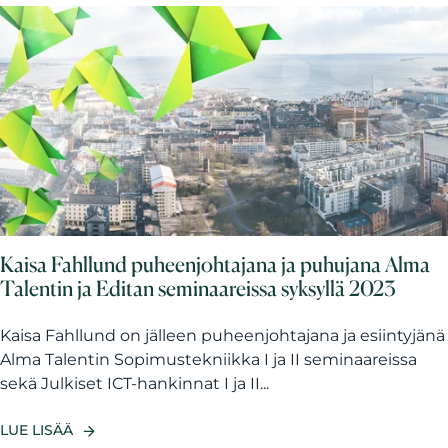
Kaisa Fahllund puheenjohtajana ja puhujana Alma
Talentin ja Editan seminaareissa syksyllä 2023
Kaisa Fahllund on jälleen puheenjohtajana ja esiintyjänä
Alma Talentin Sopimustekniikka I ja II seminaareissa
sekä Julkiset ICT-hankinnat I ja II...
LUE LISÄÄ