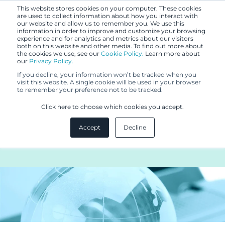
This website stores cookies on your computer. These cookies
are used to collect information about how you interact with
our website and allow us to remember you. We use this
information in order to improve and customize your browsing
experience and for analytics and metrics about our visitors
both on this website and other media. To find out more about
the cookies we use, see our
Cookie Policy.
Learn more about
our
Privacy Policy.
UUTISET
If you decline, your information won’t be tracked when you
3.3.2016
visit this website. A single cookie will be used in your browser
to remember your preference not to be tracked.
Berggren ykköstasolla myös
Click here to choose which cookies you accept.
MIP:in IP Stars 2016 -
Accept
Decline
selvityksessä