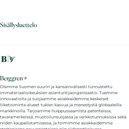
Sisällysluettelo
Berggren
Olemme Suomen suurin ja kansainvälisesti tunnustettu
immateriaalioikeuksien asiantuntijaorganisaatio. Tuemme
innovaatioita ja suojaamme asiakkaidemme keskeiset
liiketoiminta-alueet tukien kasvua ja menestystä globaaleilla
markkinoilla. Tarjoamme huippuosaamista patenteissa,
tavaramerkeissä, muotoilunsuojassa ja verkkotunnuksissa sekä
niiden kaupallistamisessa, ja toimimme asiakkaidemme