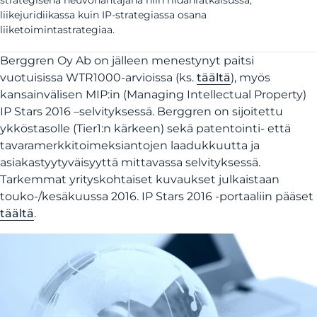
strategisena neuvonantajana niin riidanratkaisussa,
liikejuridiikassa kuin IP-strategiassa osana
liiketoimintastrategiaa.
Berggren Oy Ab on jälleen menestynyt paitsi
vuotuisissa WTR1000-arvioissa (ks.
täältä
), myös
kansainvälisen MIP:in (Managing Intellectual Property)
IP Stars 2016 –selvityksessä. Berggren on sijoitettu
ykköstasolle (Tier1:n kärkeen) sekä patentointi- että
tavaramerkkitoimeksiantojen laadukkuutta ja
asiakastyytyväisyyttä mittavassa selvityksessä.
Tarkemmat yrityskohtaiset kuvaukset julkaistaan
touko-/kesäkuussa 2016. IP Stars 2016 -portaaliin pääset
täältä
.