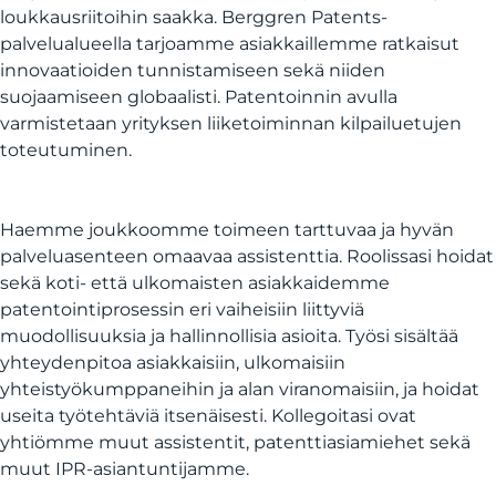
loukkausriitoihin saakka. Berggren Patents-
palvelualueella tarjoamme asiakkaillemme ratkaisut
innovaatioiden tunnistamiseen sekä niiden
suojaamiseen globaalisti. Patentoinnin avulla
varmistetaan yrityksen liiketoiminnan kilpailuetujen
toteutuminen.
Haemme joukkoomme toimeen tarttuvaa ja hyvän
palveluasenteen omaavaa assistenttia. Roolissasi hoidat
sekä koti- että ulkomaisten asiakkaidemme
patentointiprosessin eri vaiheisiin liittyviä
muodollisuuksia ja hallinnollisia asioita. Työsi sisältää
yhteydenpitoa asiakkaisiin, ulkomaisiin
yhteistyökumppaneihin ja alan viranomaisiin, ja hoidat
useita työtehtäviä itsenäisesti. Kollegoitasi ovat
yhtiömme muut assistentit, patenttiasiamiehet sekä
muut IPR-asiantuntijamme.