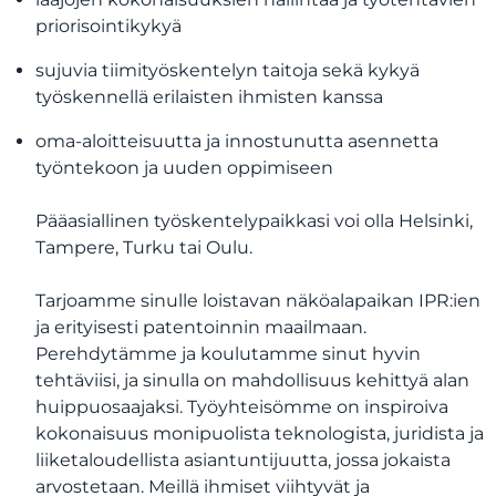
priorisointikykyä
sujuvia tiimityöskentelyn taitoja sekä kykyä
työskennellä erilaisten ihmisten kanssa
oma-aloitteisuutta ja innostunutta asennetta
työntekoon ja uuden oppimiseen
Pääasiallinen työskentelypaikkasi voi olla Helsinki,
Tampere, Turku tai Oulu.
Tarjoamme sinulle loistavan näköalapaikan IPR:ien
ja erityisesti patentoinnin maailmaan.
Perehdytämme ja koulutamme sinut hyvin
tehtäviisi, ja sinulla on mahdollisuus kehittyä alan
huippuosaajaksi. Työyhteisömme on inspiroiva
kokonaisuus monipuolista teknologista, juridista ja
liiketaloudellista asiantuntijuutta, jossa jokaista
arvostetaan. Meillä ihmiset viihtyvät ja