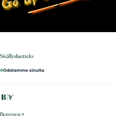
Sisällysluettelo
Odotamme sinulta
Berggren