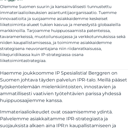
Olemme Suomen suurin ja kansainvälisesti tunnustettu
immateriaalioikeuksien asiantuntijaorganisaatio. Tuemme
innovaatioita ja suojaamme asiakkaidemme keskeiset
liiketoiminta-alueet tukien kasvua ja menestystä globaaleilla
markkinoilla. Tarjoamme huippuosaamista patenteissa,
tavaramerkeissä, muotoilunsuojassa ja verkkotunnuksissa sekä
niiden kaupallistamisessa, ja toimimme asiakkaidemme
strategisena neuvonantajana niin riidanratkaisussa,
liikejuridiikassa kuin IP-strategiassa osana
liiketoimintastrategiaa.
Haemme joukkoomme IP Spesialistia! Berggren on
Suomen johtava täyden palvelun IPR-talo. Meillä pääset
työskentelemään mielenkiintoisten, innostavien ja
ammatillisesti vaativien työtehtävien parissa yhdessä
huippuosaajiemme kanssa.
Immateriaalioikeudet ovat osaamisemme ydintä.
Palvelemme asiakkaitamme IPR-strategiasta ja
suojauksista alkaen aina IPR:n kaupallistamiseen ja