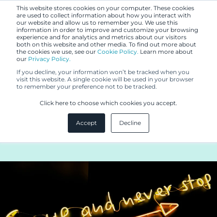
This website stores cookies on your computer. These cookies
are used to collect information about how you interact with
our website and allow us to remember you. We use this
information in order to improve and customize your browsing
experience and for analytics and metrics about our visitors
both on this website and other media. To find out more about
the cookies we use, see our
Cookie Policy.
Learn more about
our
Privacy Policy.
UUTISET
If you decline, your information won’t be tracked when you
24.6.2020
visit this website. A single cookie will be used in your browser
to remember your preference not to be tracked.
Haluatko menestyä
Click here to choose which cookies you accept.
loistoideoiden parissa? Nyt olisi
Accept
Decline
tilaisuus!