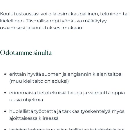
Koulutustaustasi voi olla esim. kaupallinen, tekninen tai
kielellinen. Täsmällisempi työnkuva määräytyy
osaamisesi ja koulutuksesi mukaan.
Odotamme sinulta
erittäin hyvää suomen ja englannin kielen taitoa
(muu kielitaito on eduksi)
erinomaisia tietoteknisiä taitoja ja valmiutta oppia
uusia ohjelmia
huolellista työotetta ja tarkkaa työskentelyä myös
ajoittaisessa kiireessä
laajojen kokonaisuuksien hallintaa ja työtehtävien