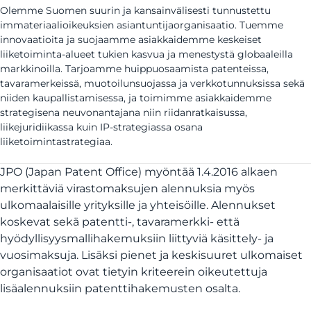
Olemme Suomen suurin ja kansainvälisesti tunnustettu
immateriaalioikeuksien asiantuntijaorganisaatio. Tuemme
innovaatioita ja suojaamme asiakkaidemme keskeiset
liiketoiminta-alueet tukien kasvua ja menestystä globaaleilla
markkinoilla. Tarjoamme huippuosaamista patenteissa,
tavaramerkeissä, muotoilunsuojassa ja verkkotunnuksissa sekä
niiden kaupallistamisessa, ja toimimme asiakkaidemme
strategisena neuvonantajana niin riidanratkaisussa,
liikejuridiikassa kuin IP-strategiassa osana
liiketoimintastrategiaa.
JPO (Japan Patent Office) myöntää 1.4.2016 alkaen
merkittäviä virastomaksujen alennuksia myös
ulkomaalaisille yrityksille ja yhteisöille. Alennukset
koskevat sekä patentti-, tavaramerkki- että
hyödyllisyysmallihakemuksiin liittyviä käsittely- ja
vuosimaksuja. Lisäksi pienet ja keskisuuret ulkomaiset
organisaatiot ovat tietyin kriteerein oikeutettuja
lisäalennuksiin patenttihakemusten osalta.