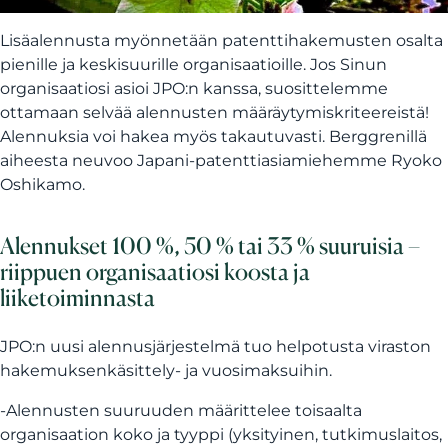
Lisäalennusta myönnetään patenttihakemusten osalta
pienille ja keskisuurille organisaatioille. Jos Sinun
organisaatiosi asioi JPO:n kanssa, suosittelemme
ottamaan selvää alennusten määräytymiskriteereistä!
Alennuksia voi hakea myös takautuvasti. Berggrenillä
aiheesta neuvoo Japani-patenttiasiamiehemme Ryoko
Oshikamo.
Alennukset 100 %, 50 % tai 33 % suuruisia –
riippuen organisaatiosi koosta ja
liiketoiminnasta
JPO:n uusi alennusjärjestelmä tuo helpotusta viraston
hakemuksenkäsittely- ja vuosimaksuihin.
-Alennusten suuruuden määrittelee toisaalta
organisaation koko ja tyyppi (yksityinen, tutkimuslaitos,