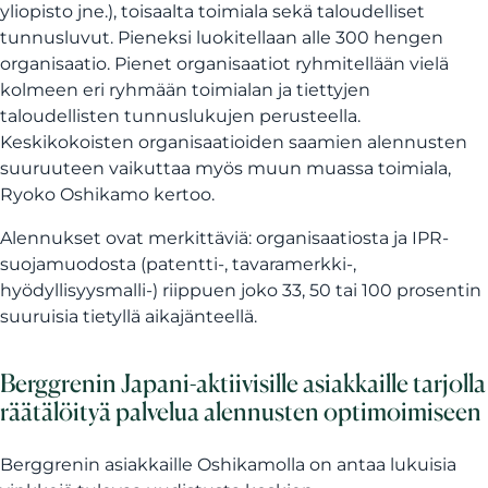
yliopisto jne.), toisaalta toimiala sekä taloudelliset
tunnusluvut. Pieneksi luokitellaan alle 300 hengen
organisaatio. Pienet organisaatiot ryhmitellään vielä
kolmeen eri ryhmään toimialan ja tiettyjen
taloudellisten tunnuslukujen perusteella.
Keskikokoisten organisaatioiden saamien alennusten
suuruuteen vaikuttaa myös muun muassa toimiala,
Ryoko Oshikamo kertoo.
Alennukset ovat merkittäviä: organisaatiosta ja IPR-
suojamuodosta (patentti-, tavaramerkki-,
hyödyllisyysmalli-) riippuen joko 33, 50 tai 100 prosentin
suuruisia tietyllä aikajänteellä.
Berggrenin Japani-aktiivisille asiakkaille tarjolla
räätälöityä palvelua alennusten optimoimiseen
Berggrenin asiakkaille Oshikamolla on antaa lukuisia