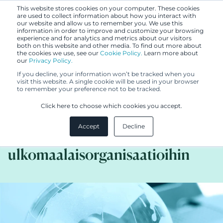
This website stores cookies on your computer. These cookies
are used to collect information about how you interact with
our website and allow us to remember you. We use this
information in order to improve and customize your browsing
experience and for analytics and metrics about our visitors
both on this website and other media. To find out more about
the cookies we use, see our
Cookie Policy.
Learn more about
our
Privacy Policy.
UUTISET
If you decline, your information won’t be tracked when you
15.3.2016
visit this website. A single cookie will be used in your browser
to remember your preference not to be tracked.
Japanin patenttiviranomainen
Click here to choose which cookies you accept.
ulottaa virastomaksujen
Accept
Decline
alennukset myös
ulkomaalaisorganisaatioihin