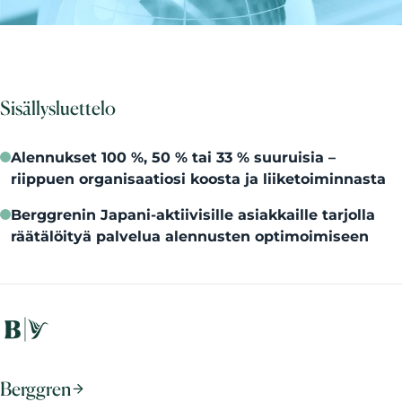
Sisällysluettelo
Alennukset 100 %, 50 % tai 33 % suuruisia –
riippuen organisaatiosi koosta ja liiketoiminnasta
Berggrenin Japani-aktiivisille asiakkaille tarjolla
räätälöityä palvelua alennusten optimoimiseen
Berggren