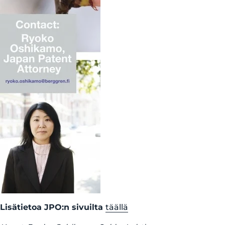
Lisätietoa JPO:n sivuilta
täällä