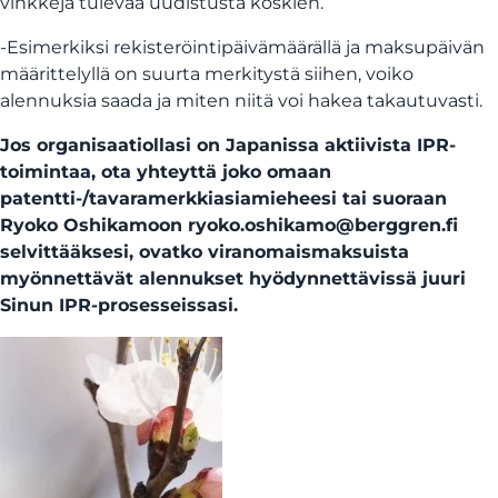
vinkkejä tulevaa uudistusta koskien.
-Esimerkiksi rekisteröintipäivämäärällä ja maksupäivän
määrittelyllä on suurta merkitystä siihen, voiko
alennuksia saada ja miten niitä voi hakea takautuvasti.
Jos organisaatiollasi on Japanissa aktiivista IPR-
toimintaa, ota yhteyttä joko omaan
patentti-/tavaramerkkiasiamieheesi tai suoraan
Ryoko Oshikamoon ryoko.oshikamo@berggren.fi
selvittääksesi, ovatko viranomaismaksuista
myönnettävät alennukset hyödynnettävissä juuri
Sinun IPR-prosesseissasi.