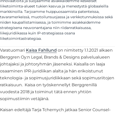
innovaatioita ja suojaamme asiakkaidemme keskeiset
liiketoiminta-alueet tukien kasvua ja menestystä globaaleilla
markkinoilla. Tarjoamme huippuosaamista patenteissa,
tavaramerkeissä, muotoilunsuojassa ja verkkotunnuksissa sekä
niiden kaupallistamisessa, ja toimimme asiakkaidemme
strategisena neuvonantajana niin riidanratkaisussa,
liikejuridiikassa kuin IP-strategiassa osana
liiketoimintastrategiaa.
Varatuomari
Kaisa Fahllund
on nimitetty 1.1.2021 alkaen
Berggren Oy:n Legal, Brands & Designs palvelualueen
johtajaksi ja johtoryhmän jäseneksi. Kaisalla on laaja
osaaminen IPR-juridiikan alalta ja hän erikoistunut
teknologia- ja sopimusjuridiikkaan sekä sopimusriitojen
ratkaisuun. Kaisa on työskennellyt Berggrenillä
vuodesta 2018 ja toiminut tätä ennen yhtiön
sopimustiimin vetäjänä.
Kaisan edeltäjä Tarja Tchernych jatkaa Senior Counsel-