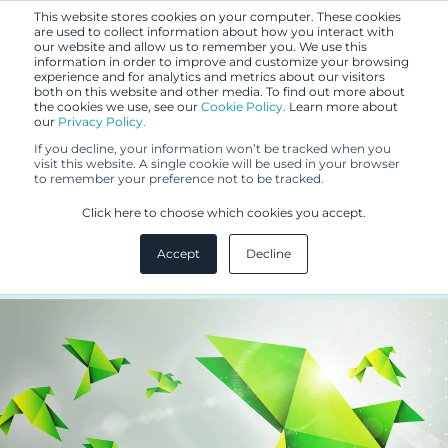
This website stores cookies on your computer. These cookies
are used to collect information about how you interact with
our website and allow us to remember you. We use this
information in order to improve and customize your browsing
experience and for analytics and metrics about our visitors
both on this website and other media. To find out more about
the cookies we use, see our
Cookie Policy.
Learn more about
our
Privacy Policy.
UUTISET
If you decline, your information won’t be tracked when you
15.1.2021
visit this website. A single cookie will be used in your browser
to remember your preference not to be tracked.
Kaisa Fahllund
Click here to choose which cookies you accept.
liiketoimintajohtajaksi
Accept
Decline