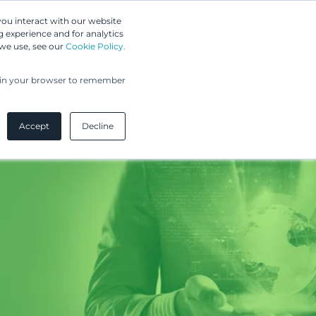
Greip IP Solutions
you interact with our website
 experience and for analytics
UPC
Asiakkaamme
Ajankohtaista
Yritys
 we use, see our
Cookie Policy.
ed in your browser to remember
Accept
Decline