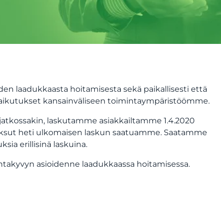
n laadukkaasta hoitamisesta sekä paikallisesti että
vaikutukset kansainväliseen toimintaympäristöömme.
atkossakin, laskutamme asiakkailtamme 1.4.2020
 maksut heti ulkomaisen laskun saatuamme. Saatamme
sia erillisinä laskuina.
takyvyn asioidenne laadukkaassa hoitamisessa.