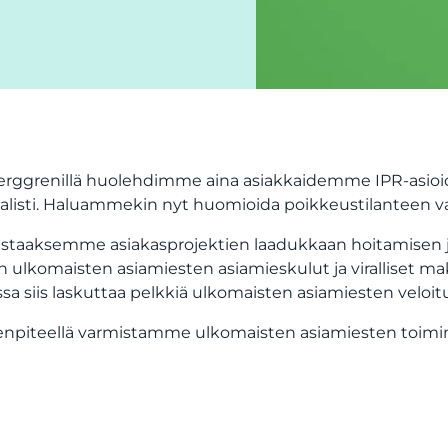
rggrenillä huolehdimme aina asiakkaidemme IPR-asioide
alisti. Haluammekin nyt huomioida poikkeustilanteen 
staaksemme asiakasprojektien laadukkaan hoitamisen j
n ulkomaisten asiamiesten asiamieskulut ja viralliset
ssa siis laskuttaa pelkkiä ulkomaisten asiamiesten veloituk
npiteellä varmistamme ulkomaisten asiamiesten toimin