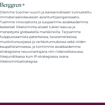
Berggren
Olemme Suomen suurin ja kansainvälisesti tunnustettu
immateriaalioikeuksien asiantuntijaorganisaatio.
Tuemme innovaatioita ja suojaamme asiakkaidemme
keskeiset liiketoiminta-alueet tukien kasvua ja
menestystä globaaleilla markkinoilla. Tarjoamme
huippuosaamista patenteissa, tavaramerkeissä,
muotoilunsuojassa ja verkkotunnuksissa sekä niiden
kaupallistamisessa, ja toimimme asiakkaidemme
strategisena neuvonantajana niin riidanratkaisussa,
liikejuridiikassa kuin IP-strategiassa osana
liiketoimintastrategiaa.