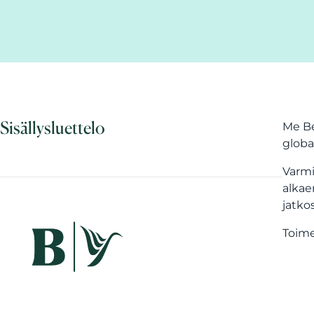
Sisällysluettelo
Me Be
globa
Varmi
alkae
jatko
Toime