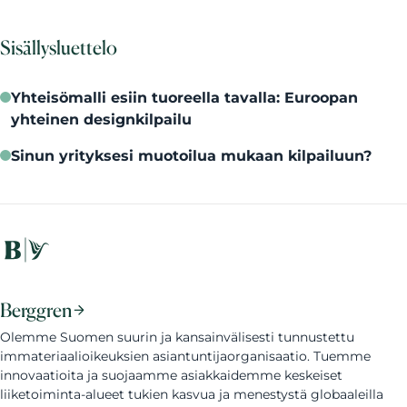
Sisällysluettelo
Yhteisömalli esiin tuoreella tavalla: Euroopan
yhteinen designkilpailu
Sinun yrityksesi muotoilua mukaan kilpailuun?
Berggren
Olemme Suomen suurin ja kansainvälisesti tunnustettu
immateriaalioikeuksien asiantuntijaorganisaatio. Tuemme
innovaatioita ja suojaamme asiakkaidemme keskeiset
liiketoiminta-alueet tukien kasvua ja menestystä globaaleilla