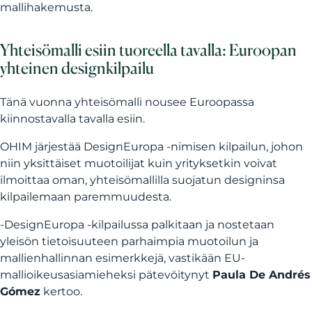
mallihakemusta.
Yhteisömalli esiin tuoreella tavalla: Euroopan
yhteinen designkilpailu
Tänä vuonna yhteisömalli nousee Euroopassa
kiinnostavalla tavalla esiin.
OHIM järjestää DesignEuropa -nimisen kilpailun, johon
niin yksittäiset muotoilijat kuin yrityksetkin voivat
ilmoittaa oman, yhteisömallilla suojatun designinsa
kilpailemaan paremmuudesta.
-DesignEuropa -kilpailussa palkitaan ja nostetaan
yleisön tietoisuuteen parhaimpia muotoilun ja
mallienhallinnan esimerkkejä, vastikään EU-
mallioikeusasiamieheksi pätevöitynyt
Paula De Andrés
Gómez
kertoo.