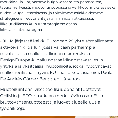
markkinoilla. Tarjoamme huippuosaamista patenteissa,
tavaramerkeissä, muotoilunsuojassa ja verkkotunnuksissa sekä
niiden kaupallistamisessa, ja toimimme asiakkaidemme
strategisena neuvonantajana niin riidanratkaisussa,
liikejuridiikassa kuin IP-strategiassa osana
liiketoimintastrategiaa.
-OHIM järjestää kaikki Euroopan 28 yhteisömallimaata
aktivoivan kilpailun, jossa valitaan parhaimpia
muotoilun ja mallienhallinnan esimerkkejä.
DesignEuropa-kilpailu nostaa kiinnostavasti esiin
yrityksiä ja yksittäisiä muotoilijoita, jotka hyödyntävät
mallioikeuksiaan hyvin, EU-mallioikeusasiamies Paula
De Andrés Gómez Berggreniltä sanoo.
Muotoiluintensiiviset teollisuudenalat tuottavat
OHIM:in ja EPO:n mukaan merkittävän osan EU:n
bruttokansantuotteesta ja luovat alueelle uusia
työpaikkoja.