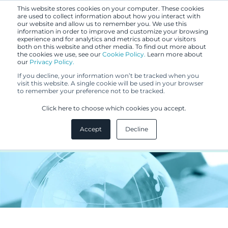
This website stores cookies on your computer. These cookies
are used to collect information about how you interact with
our website and allow us to remember you. We use this
information in order to improve and customize your browsing
experience and for analytics and metrics about our visitors
both on this website and other media. To find out more about
the cookies we use, see our
Cookie Policy.
Learn more about
our
Privacy Policy.
UUTISET
If you decline, your information won’t be tracked when you
15.3.2016
visit this website. A single cookie will be used in your browser
to remember your preference not to be tracked.
Osallistu yhteisömallillasi
Click here to choose which cookies you accept.
DesignEuropa-kilpailuun!
Accept
Decline