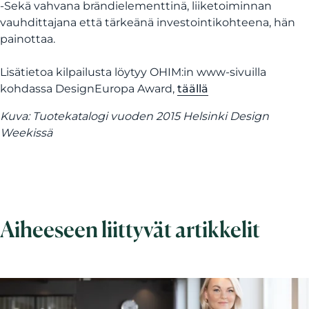
-Sekä vahvana brändielementtinä, liiketoiminnan
vauhdittajana että tärkeänä investointikohteena, hän
painottaa.
Lisätietoa kilpailusta löytyy OHIM:in www-sivuilla
kohdassa DesignEuropa Award,
täällä
Kuva: Tuotekatalogi vuoden 2015 Helsinki Design
Weekissä
Aiheeseen liittyvät artikkelit