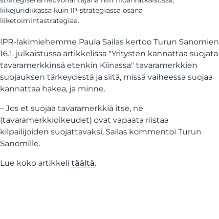
strategisena neuvonantajana niin riidanratkaisussa,
liikejuridiikassa kuin IP-strategiassa osana
liiketoimintastrategiaa.
IPR-lakimiehemme Paula Sailas kertoo Turun Sanomien
16.1. julkaistussa artikkelissa "Yritysten kannattaa suojata
tavaramerkkinsä etenkin Kiinassa" tavaramerkkien
suojauksen tärkeydestä ja siitä, missä vaiheessa suojaa
kannattaa hakea, ja minne.
– Jos et suojaa tavaramerkkiä itse, ne
(tavaramerkkioikeudet) ovat vapaata riistaa
kilpailijoiden suojattavaksi, Sailas kommentoi Turun
Sanomille.
Lue koko artikkeli
täältä
.