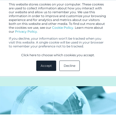
This website stores cookies on your computer. These cookies
are used to collect information about how you interact with
our website and allow us to remember you. We use this
information in order to improve and customize your browsing
experience and for analytics and metrics about our visitors
both on this website and other media. To find out more about
the cookies we use, see our
Cookie Policy.
Learn more about
our
Privacy Policy.
UUTISET
If you decline, your information won’t be tracked when you
17.1.2017
visit this website. A single cookie will be used in your browser
to remember your preference not to be tracked.
"Paras tapa suojata
Click here to choose which cookies you accept.
tavaramerkki on hankkia siihen
Accept
Decline
yksinoikeus rekisteröimällä"