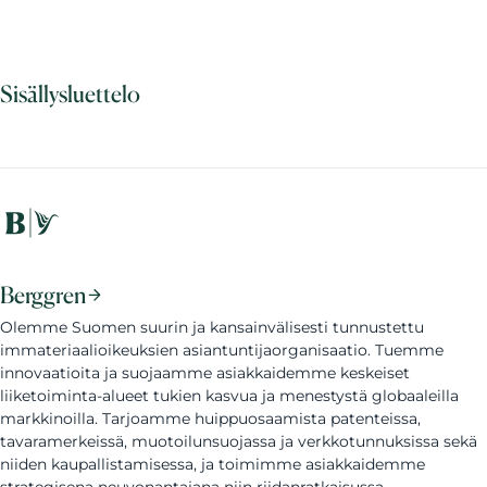
Sisällysluettelo
Berggren
Olemme Suomen suurin ja kansainvälisesti tunnustettu
immateriaalioikeuksien asiantuntijaorganisaatio. Tuemme
innovaatioita ja suojaamme asiakkaidemme keskeiset
liiketoiminta-alueet tukien kasvua ja menestystä globaaleilla
markkinoilla. Tarjoamme huippuosaamista patenteissa,
tavaramerkeissä, muotoilunsuojassa ja verkkotunnuksissa sekä
niiden kaupallistamisessa, ja toimimme asiakkaidemme