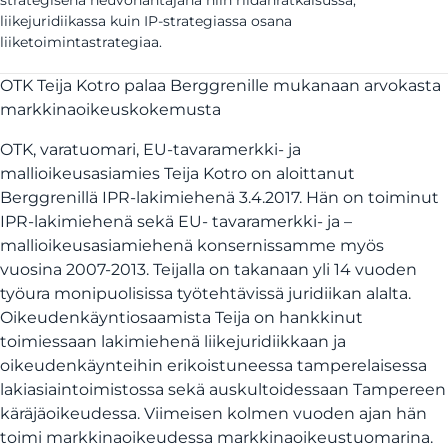
strategisena neuvonantajana niin riidanratkaisussa,
liikejuridiikassa kuin IP-strategiassa osana
liiketoimintastrategiaa.
OTK Teija Kotro palaa Berggrenille mukanaan arvokasta
markkinaoikeuskokemusta
OTK, varatuomari, EU-tavaramerkki- ja
mallioikeusasiamies Teija Kotro on aloittanut
Berggrenillä IPR-lakimiehenä 3.4.2017. Hän on toiminut
IPR-lakimiehenä sekä EU- tavaramerkki- ja –
mallioikeusasiamiehenä konsernissamme myös
vuosina 2007-2013. Teijalla on takanaan yli 14 vuoden
työura monipuolisissa työtehtävissä juridiikan alalta.
Oikeudenkäyntiosaamista Teija on hankkinut
toimiessaan lakimiehenä liikejuridiikkaan ja
oikeudenkäynteihin erikoistuneessa tamperelaisessa
lakiasiaintoimistossa sekä auskultoidessaan Tampereen
käräjäoikeudessa. Viimeisen kolmen vuoden ajan hän
toimi markkinaoikeudessa markkinaoikeustuomarina.