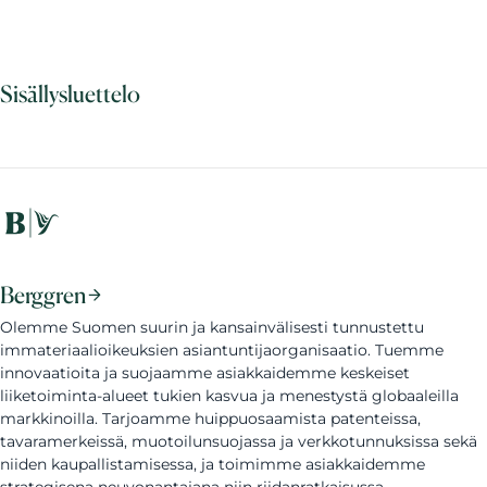
Sisällysluettelo
Berggren
Olemme Suomen suurin ja kansainvälisesti tunnustettu
immateriaalioikeuksien asiantuntijaorganisaatio. Tuemme
innovaatioita ja suojaamme asiakkaidemme keskeiset
liiketoiminta-alueet tukien kasvua ja menestystä globaaleilla
markkinoilla. Tarjoamme huippuosaamista patenteissa,
tavaramerkeissä, muotoilunsuojassa ja verkkotunnuksissa sekä
niiden kaupallistamisessa, ja toimimme asiakkaidemme