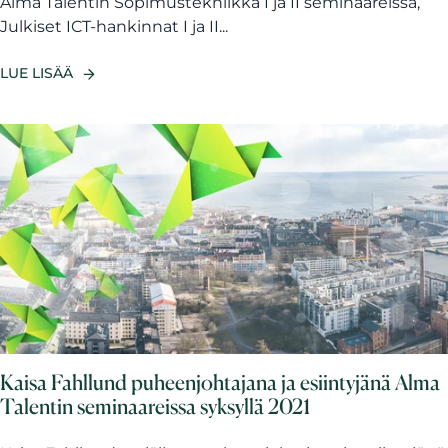
Alma Talentin Sopimustekniikka I ja II seminaareissa,
Julkiset ICT-hankinnat I ja II...
LUE LISÄÄ
Kaisa Fahllund puheenjohtajana ja esiintyjänä Alma
Talentin seminaareissa syksyllä 2021