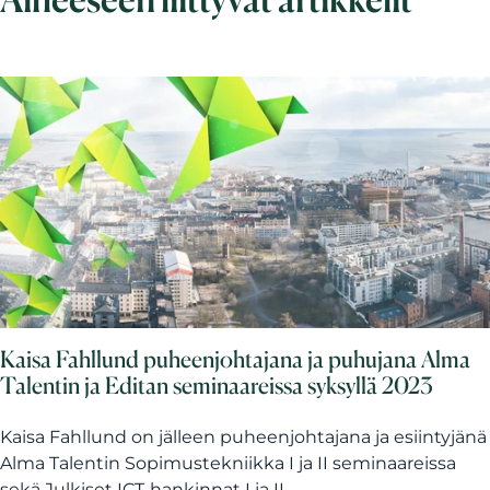
Kaisa Fahllund puheenjohtajana ja puhujana Alma
Talentin ja Editan seminaareissa syksyllä 2023
Kaisa Fahllund on jälleen puheenjohtajana ja esiintyjänä
Alma Talentin Sopimustekniikka I ja II seminaareissa
sekä Julkiset ICT-hankinnat I ja II...