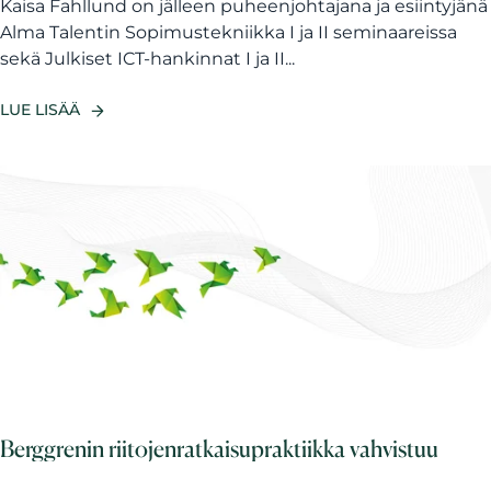
Kaisa Fahllund on jälleen puheenjohtajana ja esiintyjänä
Alma Talentin Sopimustekniikka I ja II seminaareissa
sekä Julkiset ICT-hankinnat I ja II...
LUE LISÄÄ
Berggrenin riitojenratkaisupraktiikka vahvistuu