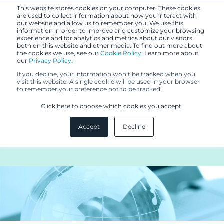
This website stores cookies on your computer. These cookies
are used to collect information about how you interact with
our website and allow us to remember you. We use this
information in order to improve and customize your browsing
experience and for analytics and metrics about our visitors
both on this website and other media. To find out more about
the cookies we use, see our
Cookie Policy.
Learn more about
our
Privacy Policy.
UUTISET
If you decline, your information won’t be tracked when you
10.4.2017
visit this website. A single cookie will be used in your browser
to remember your preference not to be tracked.
Teija Kotro vahvistamaan
Click here to choose which cookies you accept.
Berggrenin
Accept
Decline
riidanratkaisuryhmää