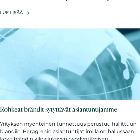
LUE LISÄÄ
Rohkeat brändit sytyttävät asiantuntijamme
Yrityksen myönteinen tunnettuus perustuu hallittuun
brändiin. Berggrenin asiantuntijatiimillä on hallussaan
koko brändin kilpailukyvyn hyödyntämisen...