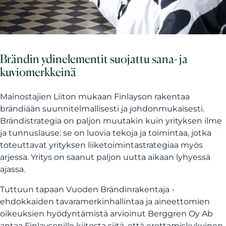
Brändin ydinelementit suojattu sana- ja
kuviomerkkeinä
Mainostajien Liiton mukaan Finlayson rakentaa
brändiään suunnitelmallisesti ja johdonmukaisesti.
Brändistrategia on paljon muutakin kuin yrityksen ilme
ja tunnuslause: se on luovia tekoja ja toimintaa, jotka
toteuttavat yrityksen liiketoimintastrategiaa myös
arjessa. Yritys on saanut paljon uutta aikaan lyhyessä
ajassa.
Tuttuun tapaan Vuoden Brändinrakentaja -
ehdokkaiden tavaramerkinhallintaa ja aineettomien
oikeuksien hyödyntämistä arvioinut Berggren Oy Ab
antaa Finlaysonille kiitosta siitä, että erottamiskykyinen