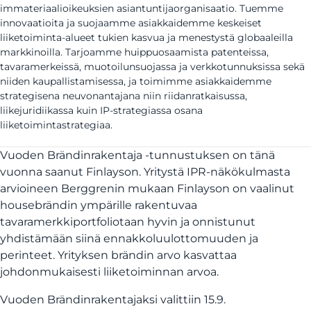
immateriaalioikeuksien asiantuntijaorganisaatio. Tuemme
innovaatioita ja suojaamme asiakkaidemme keskeiset
liiketoiminta-alueet tukien kasvua ja menestystä globaaleilla
markkinoilla. Tarjoamme huippuosaamista patenteissa,
tavaramerkeissä, muotoilunsuojassa ja verkkotunnuksissa sekä
niiden kaupallistamisessa, ja toimimme asiakkaidemme
strategisena neuvonantajana niin riidanratkaisussa,
liikejuridiikassa kuin IP-strategiassa osana
liiketoimintastrategiaa.
Vuoden Brändinrakentaja -tunnustuksen on tänä
vuonna saanut Finlayson. Yritystä IPR-näkökulmasta
arvioineen Berggrenin mukaan Finlayson on vaalinut
housebrändin ympärille rakentuvaa
tavaramerkkiportfoliotaan hyvin ja onnistunut
yhdistämään siinä ennakkoluulottomuuden ja
perinteet. Yrityksen brändin arvo kasvattaa
johdonmukaisesti liiketoiminnan arvoa.
Vuoden Brändinrakentajaksi valittiin 15.9.