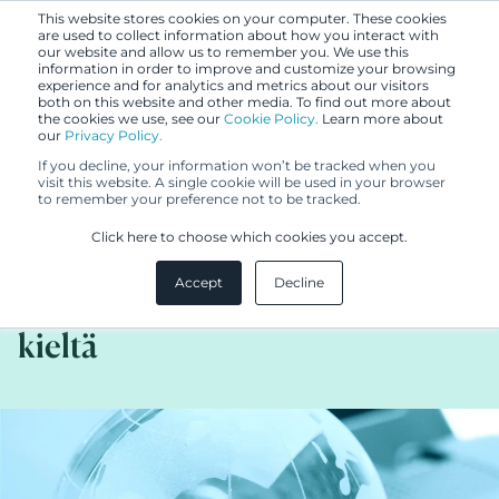
This website stores cookies on your computer. These cookies
are used to collect information about how you interact with
our website and allow us to remember you. We use this
information in order to improve and customize your browsing
experience and for analytics and metrics about our visitors
both on this website and other media. To find out more about
the cookies we use, see our
Cookie Policy.
Learn more about
our
Privacy Policy.
UUTISET
If you decline, your information won’t be tracked when you
21.9.2015
visit this website. A single cookie will be used in your browser
to remember your preference not to be tracked.
Vuoden Brändinrakentajan
Click here to choose which cookies you accept.
Finlaysonin housebrändi ja
Accept
Decline
lanseeraukset puhuvat samaa
kieltä