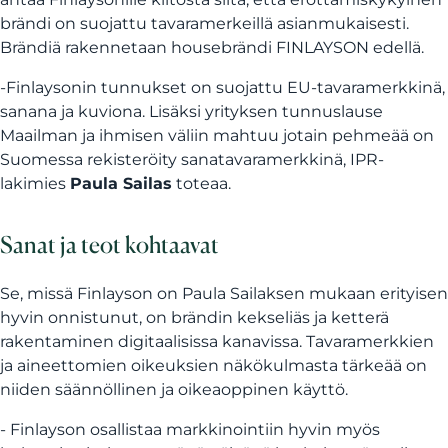
brändi on suojattu tavaramerkeillä asianmukaisesti.
Brändiä rakennetaan housebrändi FINLAYSON edellä.
-Finlaysonin tunnukset on suojattu EU-tavaramerkkinä,
sanana ja kuviona. Lisäksi yrityksen tunnuslause
Maailman ja ihmisen väliin mahtuu jotain pehmeää on
Suomessa rekisteröity sanatavaramerkkinä, IPR-
lakimies
Paula Sailas
toteaa.
Sanat ja teot kohtaavat
Se, missä Finlayson on Paula Sailaksen mukaan erityisen
hyvin onnistunut, on brändin kekseliäs ja ketterä
rakentaminen digitaalisissa kanavissa. Tavaramerkkien
ja aineettomien oikeuksien näkökulmasta tärkeää on
niiden säännöllinen ja oikeaoppinen käyttö.
- Finlayson osallistaa markkinointiin hyvin myös