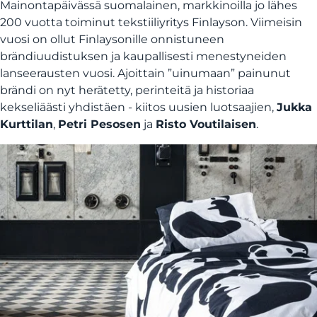
Mainontapäivässä suomalainen, markkinoilla jo lähes
200 vuotta toiminut tekstiiliyritys Finlayson. Viimeisin
vuosi on ollut Finlaysonille onnistuneen
brändiuudistuksen ja kaupallisesti menestyneiden
lanseerausten vuosi. Ajoittain ”uinumaan” painunut
brändi on nyt herätetty, perinteitä ja historiaa
kekseliäästi yhdistäen - kiitos uusien luotsaajien,
Jukka
Kurttilan
,
Petri Pesosen
ja
Risto Voutilaisen
.