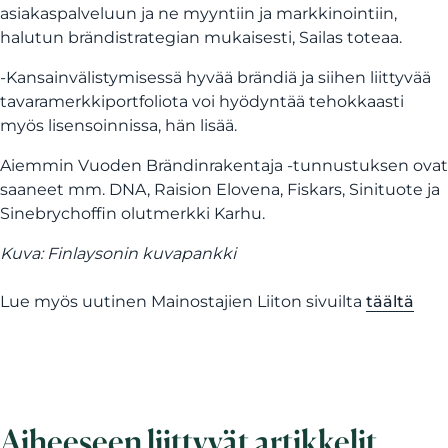
asiakaspalveluun ja ne myyntiin ja markkinointiin,
halutun brändistrategian mukaisesti, Sailas toteaa.
-Kansainvälistymisessä hyvää brändiä ja siihen liittyvää
tavaramerkkiportfoliota voi hyödyntää tehokkaasti
myös lisensoinnissa, hän lisää.
Aiemmin Vuoden Brändinrakentaja -tunnustuksen ovat
saaneet mm. DNA, Raision Elovena, Fiskars, Sinituote ja
Sinebrychoffin olutmerkki Karhu.
Kuva: Finlaysonin kuvapankki
Lue myös uutinen Mainostajien Liiton sivuilta
täältä
Aiheeseen liittyvät artikkelit