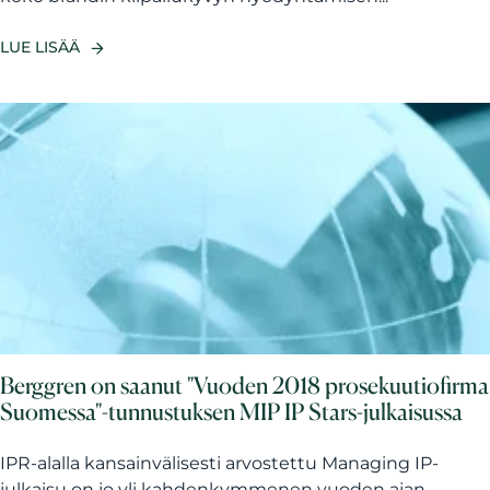
LUE LISÄÄ
Berggren on saanut "Vuoden 2018 prosekuutiofirma
Suomessa"-tunnustuksen MIP IP Stars-julkaisussa
IPR-alalla kansainvälisesti arvostettu Managing IP-
julkaisu on jo yli kahdenkymmenen vuoden ajan