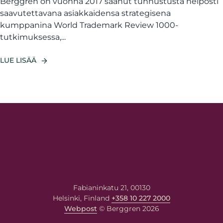
Berggren on vuonna 2017 saanut tunnustusta helposti
saavutettavana asiakkaidensa strategisena
kumppanina World Trademark Review 1000-
tutkimuksessa,...
LUE LISÄÄ
Fabianinkatu 21, 00130
Helsinki, Finland
+358 10 227 2000
Webpost
© Berggren 2026