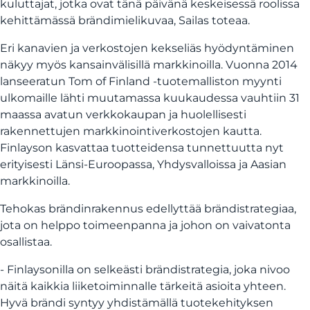
kuluttajat, jotka ovat tänä päivänä keskeisessä roolissa
kehittämässä brändimielikuvaa, Sailas toteaa.
Eri kanavien ja verkostojen kekseliäs hyödyntäminen
näkyy myös kansainvälisillä markkinoilla. Vuonna 2014
lanseeratun Tom of Finland -tuotemalliston myynti
ulkomaille lähti muutamassa kuukaudessa vauhtiin 31
maassa avatun verkkokaupan ja huolellisesti
rakennettujen markkinointiverkostojen kautta.
Finlayson kasvattaa tuotteidensa tunnettuutta nyt
erityisesti Länsi-Euroopassa, Yhdysvalloissa ja Aasian
markkinoilla.
Tehokas brändinrakennus edellyttää brändistrategiaa,
jota on helppo toimeenpanna ja johon on vaivatonta
osallistaa.
- Finlaysonilla on selkeästi brändistrategia, joka nivoo
näitä kaikkia liiketoiminnalle tärkeitä asioita yhteen.
Hyvä brändi syntyy yhdistämällä tuotekehityksen