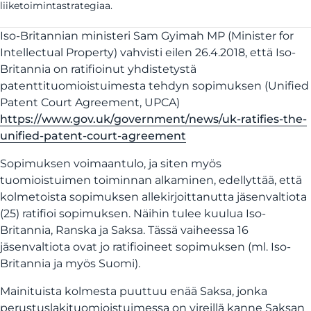
liiketoimintastrategiaa.
Iso-Britannian ministeri Sam Gyimah MP (Minister for
Intellectual Property) vahvisti eilen 26.4.2018, että Iso-
Britannia on ratifioinut yhdistetystä
patenttituomioistuimesta tehdyn sopimuksen (Unified
Patent Court Agreement, UPCA)
https://www.gov.uk/government/news/uk-ratifies-the-
unified-patent-court-agreement
Sopimuksen voimaantulo, ja siten myös
tuomioistuimen toiminnan alkaminen, edellyttää, että
kolmetoista sopimuksen allekirjoittanutta jäsenvaltiota
(25) ratifioi sopimuksen. Näihin tulee kuulua Iso-
Britannia, Ranska ja Saksa. Tässä vaiheessa 16
jäsenvaltiota ovat jo ratifioineet sopimuksen (ml. Iso-
Britannia ja myös Suomi).
Mainituista kolmesta puuttuu enää Saksa, jonka
perustuslakituomioistuimessa on vireillä kanne Saksan