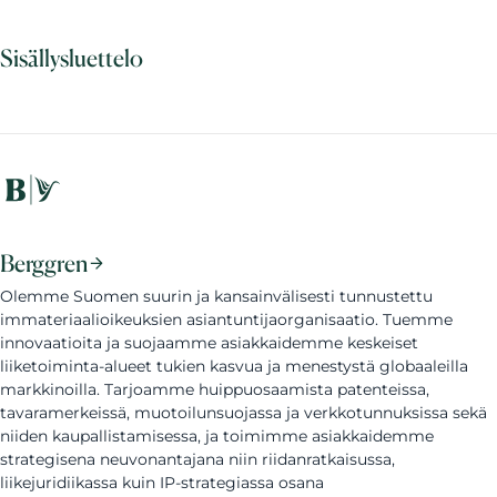
Sisällysluettelo
Berggren
Olemme Suomen suurin ja kansainvälisesti tunnustettu
immateriaalioikeuksien asiantuntijaorganisaatio. Tuemme
innovaatioita ja suojaamme asiakkaidemme keskeiset
liiketoiminta-alueet tukien kasvua ja menestystä globaaleilla
markkinoilla. Tarjoamme huippuosaamista patenteissa,
tavaramerkeissä, muotoilunsuojassa ja verkkotunnuksissa sekä
niiden kaupallistamisessa, ja toimimme asiakkaidemme
strategisena neuvonantajana niin riidanratkaisussa,
liikejuridiikassa kuin IP-strategiassa osana