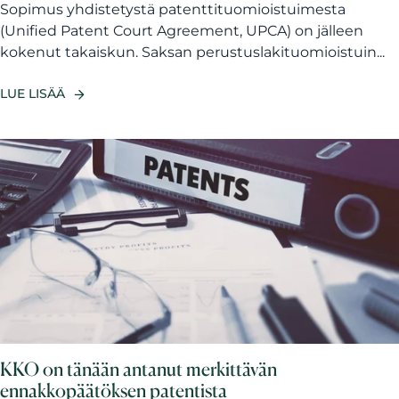
Sopimus yhdistetystä patenttituomioistuimesta
(Unified Patent Court Agreement, UPCA) on jälleen
kokenut takaiskun. Saksan perustuslakituomioistuin...
LUE LISÄÄ
KKO on tänään antanut merkittävän
ennakkopäätöksen patentista