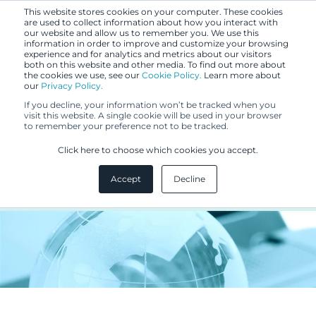
This website stores cookies on your computer. These cookies
are used to collect information about how you interact with
our website and allow us to remember you. We use this
information in order to improve and customize your browsing
experience and for analytics and metrics about our visitors
both on this website and other media. To find out more about
the cookies we use, see our
Cookie Policy.
Learn more about
our
Privacy Policy.
UUTISET
If you decline, your information won’t be tracked when you
27.4.2018
visit this website. A single cookie will be used in your browser
to remember your preference not to be tracked.
Yhtenäispatenttipaketti ottaa
Click here to choose which cookies you accept.
ratkaisevan askeleen eteenpäin
Accept
Decline