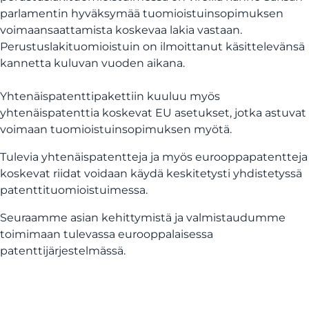
parlamentin hyväksymää tuomioistuinsopimuksen
voimaansaattamista koskevaa lakia vastaan.
Perustuslakituomioistuin on ilmoittanut käsittelevänsä
kannetta kuluvan vuoden aikana.
Yhtenäispatenttipakettiin kuuluu myös
yhtenäispatenttia koskevat EU asetukset, jotka astuvat
voimaan tuomioistuinsopimuksen myötä.
Tulevia yhtenäispatentteja ja myös eurooppapatentteja
koskevat riidat voidaan käydä keskitetysti yhdistetyssä
patenttituomioistuimessa.
Seuraamme asian kehittymistä ja valmistaudumme
toimimaan tulevassa eurooppalaisessa
patenttijärjestelmässä.