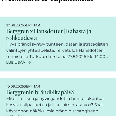
27.08.2026
SEMINAR
Berggren x Hansdotter | Rahasta ja
rohkeudesta
Hyvä brändi syntyy tunteen, datan ja strategisten
valintojen yhteispelistä. Tervetuloa Hansdotterin
toimistolle Turkuun torstaina 27.8.2026 klo 14.00–
LUE LISÄÄ
16.00 keskustelemaan siitä, miten erottuva brändi
rakennetaan niin, että se puhuttelee asiakkaita,
tukee kasvua ja kasvattaa yrityksen arvoa.
Tilaisuuden jälkeen jatkamme rennosti
10.09.2026
SEMINAR
afterworkin merkeissä.
Berggrenin brändi-iltapäivä
Miten rohkea ja hyvin johdettu brändi rakentaa
kasvua, kilpailuetua ja liiketoiminta-arvoa? Saat
käytännön näkökulmia brändin strategiseen