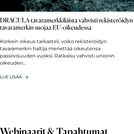
DRACULA-tavaramerkkikiista vahvisti rekisteröidyn
tavaramerkin suojaa EU-oikeudessa
Korkein oikeus tarkasteli, voiko rekisteröidyn
tavaramerkin haltija menettää oikeutensa
passiivisuuden vuoksi. Ratkaisu vahvisti unionin
oikeuden...
LUE LISÄÄ
Webinaarit & Tapahtumat