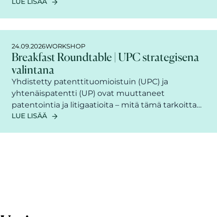
LUE LISÄÄ
johtamiseen, kaupalliseen kehittämiseen ja
juridiseen suojaamiseen.
24.09.2026
WORKSHOP
Breakfast Roundtable | UPC strategisena
valintana
Yhdistetty patenttituomioistuin (UPC) ja
yhtenäispatentti (UP) ovat muuttaneet
patentointia ja litigaatioita – mitä tämä tarkoittaa
LUE LISÄÄ
käytännössä yrityksellesi? Tule mukaan
Berggrenin aamiaiskeskusteluun kuulemaan
asiantuntijoiden näkemyksiä, käytännön
kokemuksia ja strategisia valintoja UP/UPC-
järjestelmän hyödyntämiseen.