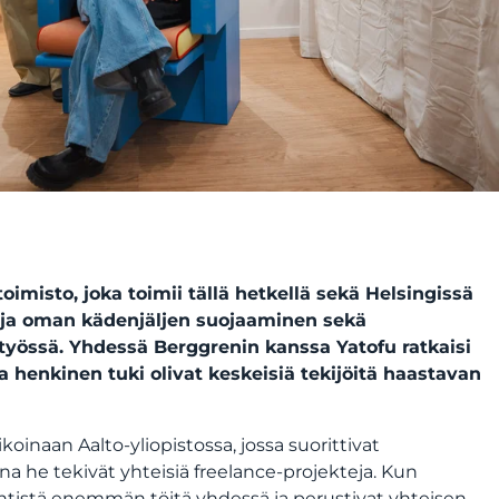
imisto, joka toimii tällä hetkellä sekä Helsingissä
 ja oman kädenjäljen suojaaminen sekä
työssä. Yhdessä Berggrenin kanssa Yatofu ratkaisi
ja henkinen tuki olivat keskeisiä tekijöitä haastavan
ikoinaan Aalto-yliopistossa, jossa suorittivat
na he tekivät yhteisiä freelance-projekteja. Kun
entistä enemmän töitä yhdessä ja perustivat yhteisen