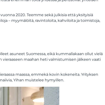
 vuonna 2020. Teemme sekä julkisia että yksityisiä
oja – myymälöitä, ravintoloita, kahviloita ja toimistoja,
lleet asuneet Suomessa, eikä kummallakaan ollut vielä
 vieraaseen maahan heti valmistumisen jälkeen vaati
 vieraassa maassa, emmekä kovin kokeneita. Yrityksen
aiivia, Yihan muistelee hymyillen.