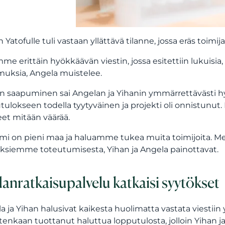
n Yatofulle tuli vastaan yllättävä tilanne, jossa eräs toimi
mme erittäin hyökkäävän viestin, jossa esitettiin lukui
muksia, Angela muistelee.
in saapuminen sai Angelan ja Yihanin ymmärrettävästi hyv
tulokseen todella tyytyväinen ja projekti oli onnistunut. L
et mitään väärää.
mi on pieni maa ja haluamme tukea muita toimijoita. M
ksiemme toteutumisesta, Yihan ja Angela painottavat.
danratkaisupalvelu katkaisi syytökset
a ja Yihan halusivat kaikesta huolimatta vastata viestiin
itenkaan tuottanut haluttua lopputulosta, jolloin Yihan ja 