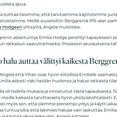
uolista apua.
sä kohtaa tiesimme, että tarvitsemme käyttöömme jurid
stoistamme. Meille suositeltiin Berggreniä IPR-alan p
ia Hodgeen
yhteyttä, Angela muistelee.
renin asiantuntija Emilia Hodge perehtyi tapaukseen per
un ratkaisun saavuttamiseksi. Prosessin seurauksena taho
o halu auttaa välittyi kaikesta Berggr
Angela että Yihan ovat hyvin kiitollisia Emilialle saamas
Emilia aidosti näki heidän huolensa ja halusi ratkaista til
lia oli todella mukava ja innostunut tästä tapauksesta. Tä
i meille kaikesta tarvittavasta hyvin yksityiskohtaisesti.
sti myös sen, että olemme pienempi yritys ja käytti aikaa 
aa tuntua siltä, että lakimies haluaa vain laskuttaa. Emilia
 ja käyttää aikaa järkevästi, Angela kiittelee.