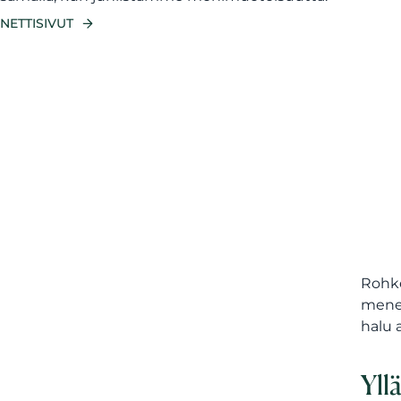
NETTISIVUT
Rohke
menes
halu 
Yll