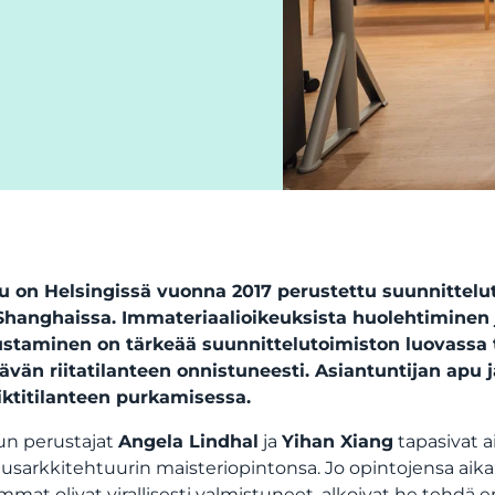
u on Helsingissä vuonna 2017 perustettu suunnitteluto
Shanghaissa. Immateriaalioikeuksista huolehtiminen
staminen on tärkeää suunnittelutoimiston luovassa 
tävän riitatilanteen onnistuneesti. Asiantuntijan apu 
iktitilanteen purkamisessa.
un perustajat
Angela Lindhal
ja
Yihan Xiang
tapasivat a
tusarkkitehtuurin maisteriopintonsa. Jo opintojensa aika
mat olivat virallisesti valmistuneet, alkoivat he tehdä 