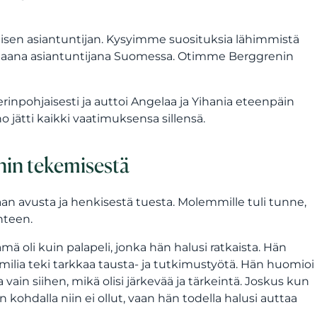
isen asiantuntijan. Kysyimme suosituksia lähimmistä
arhaana asiantuntijana Suomessa. Otimme Berggrenin
inpohjaisesti ja auttoi Angelaa ja Yihania eteenpäin
 jätti kaikki vaatimuksensa sillensä.
enin tekemisestä
taan avusta ja henkisestä tuesta. Molemmille tuli tunne,
anteen.
mä oli kuin palapeli, jonka hän halusi ratkaista. Hän
 Emilia teki tarkkaa tausta- ja tutkimustyötä. Hän huomioi
vain siihen, mikä olisi järkevää ja tärkeintä. Joskus kun
n kohdalla niin ei ollut, vaan hän todella halusi auttaa