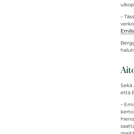
ulkop
– Täs
verko
Emil
Bergg
halut
Ait
Sekä 
että 
– Emi
kerto
hieno
saatt
meitä