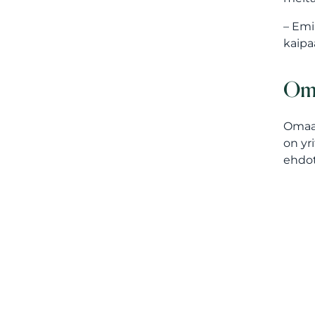
– Emi
kaipa
Omi
Omaa 
on yr
ehdot