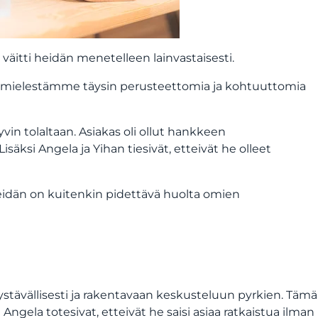
ja väitti heidän menetelleen lainvastaisesti.
sia, mielestämme täysin perusteettomia ja kohtuuttomia
in tolaltaan. Asiakas oli ollut hankkeen
isäksi Angela ja Yihan tiesivät, etteivät he olleet
eidän on kuitenkin pidettävä huolta omien
 ystävällisesti ja rakentavaan keskusteluun pyrkien. Tämä
Angela totesivat, etteivät he saisi asiaa ratkaistua ilman