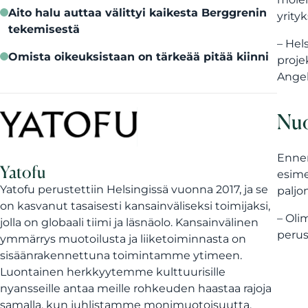
Aito halu auttaa välittyi kaikesta Berggrenin
yrity
tekemisestä
– Hel
Omista oikeuksistaan on tärkeää pitää kiinni
proje
Ange
Nuo
Ennen
Yatofu
esime
Yatofu perustettiin Helsingissä vuonna 2017, ja se
paljo
on kasvanut tasaisesti kansainväliseksi toimijaksi,
– Oli
jolla on globaali tiimi ja läsnäolo. Kansainvälinen
perus
ymmärrys muotoilusta ja liiketoiminnasta on
sisäänrakennettuna toimintamme ytimeen.
Luontainen herkkyytemme kulttuurisille
nyansseille antaa meille rohkeuden haastaa rajoja
samalla, kun juhlistamme monimuotoisuutta.