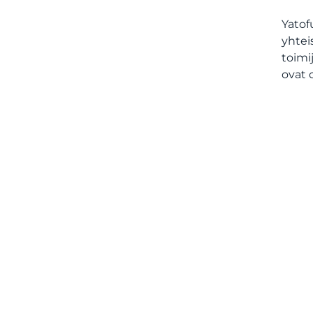
Yatof
yhtei
toimi
ovat o