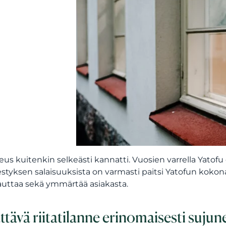
us kuitenkin selkeästi kannatti. Vuosien varrella Yatofu
tyksen salaisuuksista on varmasti paitsi Yatofun kokona
auttaa sekä ymmärtää asiakasta.
ättävä riitatilanne erinomaisesti suj