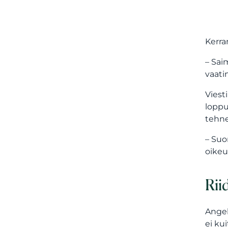
Kerra
– Sai
vaati
Viest
loppu
tehne
– Suo
oikeu
Rii
Angel
ei ku