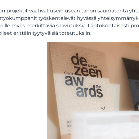
un projektit vaativat usein usean tahon saumatonta yhtei
styökumppanit työskentelevät hyvässä yhteisymmärrykse
joille myös merkittäviä saavutuksia. Lähtökohtaisesti pro
lleet erittäin tyytyväisiä toteutuksiin.