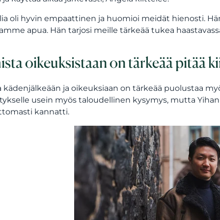
lia oli hyvin empaattinen ja huomioi meidät hienosti. Hä
amme apua. Hän tarjosi meille tärkeää tukea haastavassa 
sta oikeuksistaan on tärkeää pitää ki
kädenjälkeään ja oikeuksiaan on tärkeää puolustaa myös
itykselle usein myös taloudellinen kysymys, mutta Yihan
tomasti kannatti.