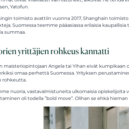
ksen, Yatofun.
singin toimisto avattiin vuonna 2017, Shanghain toimisto
kteja. Suomessa teemme pääasiassa erilaisia kaupallisia til
la summaa.
rien yrittäjien rohkeus kannatti
 maisteriopintojaan Angela tai Yihan eivät kumpikaan o
rkiksi omaa perhettä Suomessa. Yrityksen perustaminen
n rohkeutta.
mme nuoria, vastavalmistuneita ulkomaisia opiskelijoita
taminen oli todella ”bold move”. Olihan se ehkä hieman n