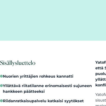
Sisällysluettelo
Yatof
että 
puolu
Nuorien yrittäjien rohkeus kannatti
yllät
konfl
Yllättävä riitatilanne erinomaisesti sujuneen
hankkeen päätteeksi
Yatof
sisus
Riidanratkaisupalvelu katkaisi syytökset
molem