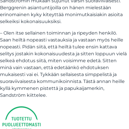
Sandströmin mukaan sujunut varsin suoraviivaisesti.
Berggrenin asiantuntijoilla on hänen mielestään
erinomainen kyky kiteyttää monimutkaisiakin asioita
selkeiksi kokonaisuuksiksi.
– Olen itse sellainen toiminnan ja ripeyden henkilö.
Saan heiltä nopeasti vastauksia ja vastaan myös heille
nopeasti. Pidän siitä, että heiltä tulee ensin kattava
selitys jostakin kokonaisuudesta ja sitten loppuun vielä
selkeä ehdotus siitä, miten voisimme edetä. Sitten
minä vain vastaan, että edetäänkö ehdotuksen
mukaisesti vai ei. Tykkään sellaisesta simppelistä ja
suoraviivaisesta kommunikoinnista. Tästä annan heille
kyllä kymmenen pistettä ja papukaijamerkin,
Sandström kiittelee.