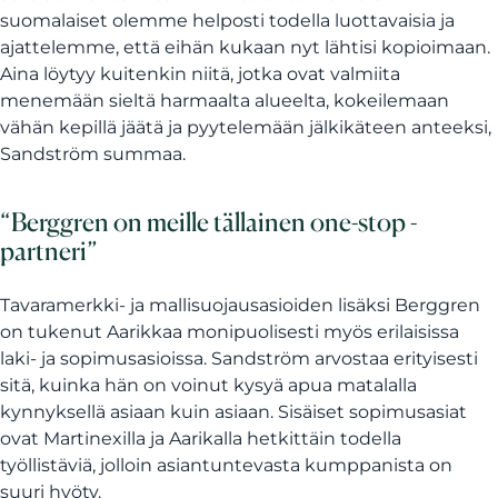
suomalaiset olemme helposti todella luottavaisia ja
ajattelemme, että eihän kukaan nyt lähtisi kopioimaan.
Aina löytyy kuitenkin niitä, jotka ovat valmiita
menemään sieltä harmaalta alueelta, kokeilemaan
vähän kepillä jäätä ja pyytelemään jälkikäteen anteeksi,
Sandström summaa.
“Berggren on meille tällainen one-stop -
partneri”
Tavaramerkki- ja mallisuojausasioiden lisäksi Berggren
on tukenut Aarikkaa monipuolisesti myös erilaisissa
laki- ja sopimusasioissa. Sandström arvostaa erityisesti
sitä, kuinka hän on voinut kysyä apua matalalla
kynnyksellä asiaan kuin asiaan. Sisäiset sopimusasiat
ovat Martinexilla ja Aarikalla hetkittäin todella
työllistäviä, jolloin asiantuntevasta kumppanista on
suuri hyöty.