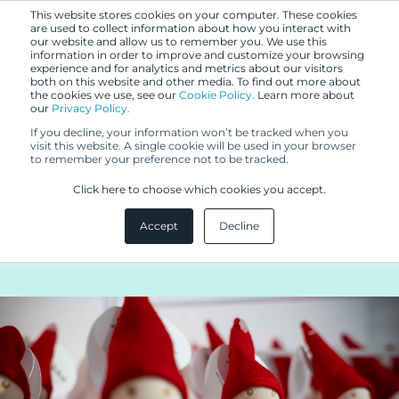
This website stores cookies on your computer. These cookies
are used to collect information about how you interact with
our website and allow us to remember you. We use this
information in order to improve and customize your browsing
experience and for analytics and metrics about our visitors
both on this website and other media. To find out more about
the cookies we use, see our
Cookie Policy.
Learn more about
our
Privacy Policy.
ASIAKASTARINA
If you decline, your information won’t be tracked when you
18.3.2025
visit this website. A single cookie will be used in your browser
to remember your preference not to be tracked.
Mallisuojaus ja 3D-tavaramerkit
Click here to choose which cookies you accept.
säilyttävät Aarikan klassikoiden
Accept
Decline
ainutlaatuisuuden