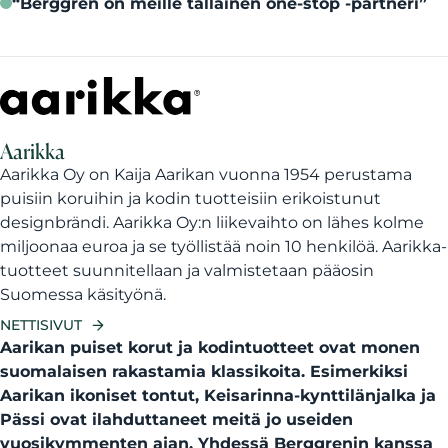
“Berggren on meille tällainen one-stop -partneri”
Aarikka
Aarikka Oy on Kaija Aarikan vuonna 1954 perustama
puisiin koruihin ja kodin tuotteisiin erikoistunut
designbrändi. Aarikka Oy:n liikevaihto on lähes kolme
miljoonaa euroa ja se työllistää noin 10 henkilöä. Aarikka-
tuotteet suunnitellaan ja valmistetaan pääosin
Suomessa käsityönä.
NETTISIVUT
Aarikan puiset korut ja kodintuotteet ovat monen
suomalaisen rakastamia klassikoita. Esimerkiksi
Aarikan ikoniset tontut, Keisarinna-kynttilänjalka ja
Pässi ovat ilahduttaneet meitä jo useiden
vuosikymmenten ajan. Yhdessä Berggrenin kanssa