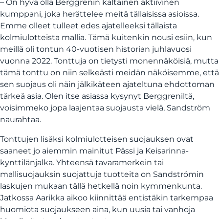
– On hyvä olla Berggrenin kaltainen aktiivinen
kumppani, joka herättelee meitä tällaisissa asioissa.
Emme olleet tulleet edes ajatelleeksi tällaista
kolmiulotteista mallia. Tämä kuitenkin nousi esiin, kun
meillä oli tontun 40-vuotisen historian juhlavuosi
vuonna 2022. Tonttuja on tietysti monennäköisiä, mutta
tämä tonttu on niin selkeästi meidän näköisemme, että
sen suojaus oli näin jälkikäteen ajateltuna ehdottoman
tärkeä asia. Olen itse asiassa kysynyt Berggreniltä,
voisimmeko jopa laajentaa suojausta vielä, Sandström
naurahtaa.
Tonttujen lisäksi kolmiulotteisen suojauksen ovat
saaneet jo aiemmin mainitut Pässi ja Keisarinna-
kynttilänjalka. Yhteensä tavaramerkein tai
mallisuojauksin suojattuja tuotteita on Sandströmin
laskujen mukaan tällä hetkellä noin kymmenkunta.
Jatkossa Aarikka aikoo kiinnittää entistäkin tarkempaa
huomiota suojaukseen aina, kun uusia tai vanhoja