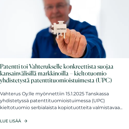
Patentti toi Vahterukselle konkreettista suojaa
kansainvälisillä markkinoilla – kieltotuomio
yhdistetystä patenttituomioistuimesta (UPC)
Vahterus Oy:lle myönnettiin 15.1.2025 Tanskassa
yhdistetyssä patenttituomioistuimessa (UPC)
kieltotuomio serbialaista kopiotuotteita valmistavaa...
LUE LISÄÄ