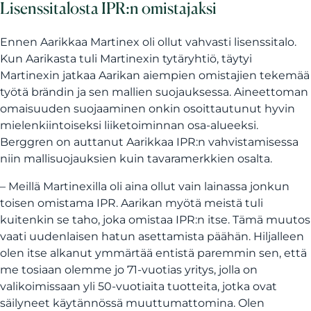
Lisenssitalosta IPR:n omistajaksi
Ennen Aarikkaa Martinex oli ollut vahvasti lisenssitalo.
Kun Aarikasta tuli Martinexin tytäryhtiö, täytyi
Martinexin jatkaa Aarikan aiempien omistajien tekemää
työtä brändin ja sen mallien suojauksessa. Aineettoman
omaisuuden suojaaminen onkin osoittautunut hyvin
mielenkiintoiseksi liiketoiminnan osa-alueeksi.
Berggren on auttanut Aarikkaa IPR:n vahvistamisessa
niin mallisuojauksien kuin tavaramerkkien osalta.
– Meillä Martinexilla oli aina ollut vain lainassa jonkun
toisen omistama IPR. Aarikan myötä meistä tuli
kuitenkin se taho, joka omistaa IPR:n itse. Tämä muutos
vaati uudenlaisen hatun asettamista päähän. Hiljalleen
olen itse alkanut ymmärtää entistä paremmin sen, että
me tosiaan olemme jo 71-vuotias yritys, jolla on
valikoimissaan yli 50-vuotiaita tuotteita, jotka ovat
säilyneet käytännössä muuttumattomina. Olen