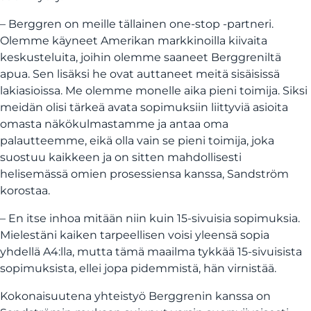
– Berggren on meille tällainen one-stop -partneri.
Olemme käyneet Amerikan markkinoilla kiivaita
keskusteluita, joihin olemme saaneet Berggreniltä
apua. Sen lisäksi he ovat auttaneet meitä sisäisissä
lakiasioissa. Me olemme monelle aika pieni toimija. Siksi
meidän olisi tärkeä avata sopimuksiin liittyviä asioita
omasta näkökulmastamme ja antaa oma
palautteemme, eikä olla vain se pieni toimija, joka
suostuu kaikkeen ja on sitten mahdollisesti
helisemässä omien prosessiensa kanssa, Sandström
korostaa.
– En itse inhoa mitään niin kuin 15-sivuisia sopimuksia.
Mielestäni kaiken tarpeellisen voisi yleensä sopia
yhdellä A4:lla, mutta tämä maailma tykkää 15-sivuisista
sopimuksista, ellei jopa pidemmistä, hän virnistää.
Kokonaisuutena yhteistyö Berggrenin kanssa on