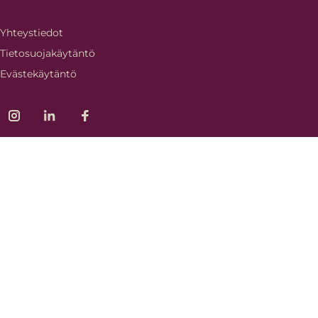
Yhteystiedot
Tietosuojakäytäntö
Evästekäytäntö