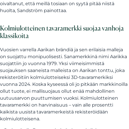
oivaltanut, että meillä tosiaan on syytä pitää niistä
huolta, Sandström painottaa.
Kolmiulotteinen tavaramerkki suojaa vanhoja
klassikoita
Vuosien varrella Aarikan brändiä ja sen erilaisia malleja
on suojattu monipuolisesti. Sanamerkkinä nimi Aarikka
suojattiin jo vuonna 1979. Yksi viimeisimmistä
suojauksen saaneista malleista on Aarikan tonttu, joka
rekisteröitiin kolmiulotteiseksi 3D-tavaramerkiksi
vuonna 2024. Koska kyseessä oli jo pitkään markkinoilla
ollut tuote, ei mallisuojaus ollut enää mahdollinen
uutuusarvon puuttumisen vuoksi. Kolmiulotteinen
tavaramerkki on harvinaisuus – vain alle prosentti
kaikista uusista tavaramerkeistä rekisteröidään
kolmiulotteisena.