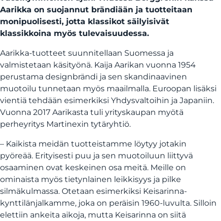
Aarikka on suojannut brändiään ja tuotteitaan
monipuolisesti, jotta klassikot säilyisivät
klassikkoina myös tulevaisuudessa.
Aarikka-tuotteet suunnitellaan Suomessa ja
valmistetaan käsityönä. Kaija Aarikan vuonna 1954
perustama designbrändi ja sen skandinaavinen
muotoilu tunnetaan myös maailmalla. Euroopan lisäksi
vientiä tehdään esimerkiksi Yhdysvaltoihin ja Japaniin.
Vuonna 2017 Aarikasta tuli yrityskaupan myötä
perheyritys Martinexin tytäryhtiö.
– Kaikista meidän tuotteistamme löytyy jotakin
pyöreää. Erityisesti puu ja sen muotoiluun liittyvä
osaaminen ovat keskeinen osa meitä. Meille on
ominaista myös tietynlainen leikkisyys ja pilke
silmäkulmassa. Otetaan esimerkiksi Keisarinna-
kynttilänjalkamme, joka on peräisin 1960-luvulta. Silloin
elettiin ankeita aikoja, mutta Keisarinna on siitä