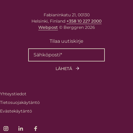
Viestisi asiantuntijalle
Fabianinkatu 21, 00130
Kirjoita viestisi alla olevaan
Helsinki, Finland
+358 10 227 2000
kenttään. Asiantuntija vastaa
Webpost
© Berggren 2026
sinulle antamaasi
Tilaa uutiskirje
sähköpostiosoitteeseen.
Berggren tarvitsee meille antamiasi
yhteystietoja ottaakseen sinuun yhteyttä
Yhteystiedot
tuotteitammme ja palveluitamme koskevissa
Tietosuojakäytäntö
asioissa. Voit perua nämä viestintäasetukset
koska tahansa. Lisätietoa tilauksen
Evästekäytäntö
peruuttamisesta, tietosuojakäytännöistä ja
siitä, miten lupaamme suojella yksityisyyttäsi,
saat
tietosuojakäytännöstä
.