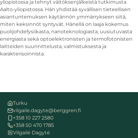
yliopistossa ja tehnyt väitöksenjälkeistä tutkimusta
Aalto-yliopistossa. Hän yhdistää syvällisen tieteellisen
asiantuntemuksen käytännön ymmärrykseen siitä,
miten keksinnöt syntyvät. Hänellä on laaja kokemus
puolijohdefysiikasta, nanoteknologiasta, uusiutuvasta
energiasta sekä optoelektronisten ja termofotonisten
laitteiden suunnittelusta, valmistuksesta ja
karakterisoinnista.
Turku
vilgaile.dagyte@berggren.fi
+358 10 227 2580
+358 50 470 1785
Vilgailė Dagytė