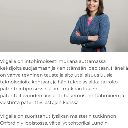
Vilgailė on intohimoisesti mukana auttamassa
keksijöitä suojaamaan ja kehittämään ideoitaan. Hänellä
on vahva tekninen tausta ja aito uteliaisuus uusia
teknologioita kohtaan, ja hän tukee asiakkaita koko
patentointiprosessin ajan – mukaan lukien
patentoitavuuden arviointi, hakemusten laatiminen ja
viestintä patenttivirastojen kanssa.
Vilgailė on suorittanut fysiikan maisterin tutkinnon
Oxfordin yliopistossa, väitellyt tohtoriksi Lundin