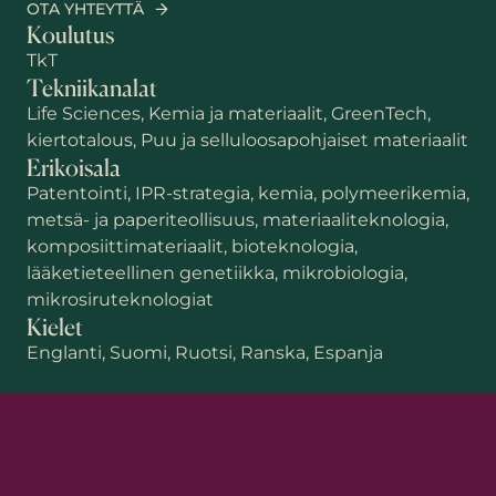
OTA YHTEYTTÄ
Koulutus
TkT
Tekniikanalat
Life Sciences, Kemia ja materiaalit, GreenTech,
kiertotalous, Puu ja selluloosapohjaiset materiaalit
Erikoisala
Patentointi, IPR-strategia, kemia, polymeerikemia,
metsä- ja paperiteollisuus, materiaaliteknologia,
komposiittimateriaalit, bioteknologia,
lääketieteellinen genetiikka, mikrobiologia,
Etunimi
mikrosiruteknologiat
Kielet
Englanti, Suomi, Ruotsi, Ranska, Espanja
Sukunimi
Sähköposti
*