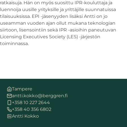
ratkaisuja. Hän on myös suosittu IPR-kouluttaja ja
luennoija uusille yrityksille ja yrittäjille suunnatuissa
tilaisuuksissa. EPI -jäsenyyden lisäksi Antti on jo
useamman vuoden ajan ollut mukana teknologian
siirtoon, lisensointiin sekä IPR -asioihin paneutuvan
Licensing Executives Society (LES) -järjestön
toiminnassa.
Tampere
antti.kokko@berggren.fi
+358 10 227 2644
+358 40 356 6802
Antti Kokko