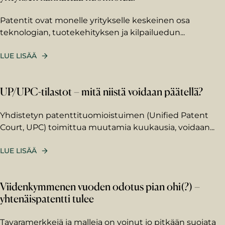
Patentit ovat monelle yritykselle keskeinen osa
teknologian, tuotekehityksen ja kilpailuedun...
LUE LISÄÄ
UP/UPC-tilastot – mitä niistä voidaan päätellä?
Yhdistetyn patenttituomioistuimen (Unified Patent
Court, UPC) toimittua muutamia kuukausia, voidaan...
Etunimi
LUE LISÄÄ
Sukunimi
Viidenkymmenen vuoden odotus pian ohi(?) –
yhtenäispatentti tulee
Sähköposti
*
Tavaramerkkejä ja malleja on voinut jo pitkään suojata