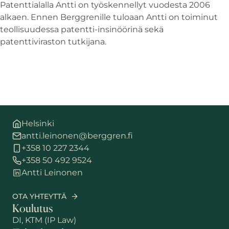
Patenttialalla Antti on työskennellyt vuodesta 2006
alkaen. Ennen Berggrenille tuloaan Antti on toiminut
teollisuudessa patentti-insinöörinä sekä
patenttiviraston tutkijana.
Helsinki
antti.leinonen@berggren.fi
+358 10 227 2344
+358 50 492 9524
Antti Leinonen
OTA YHTEYTTÄ
Koulutus
DI, KTM (IP Law)