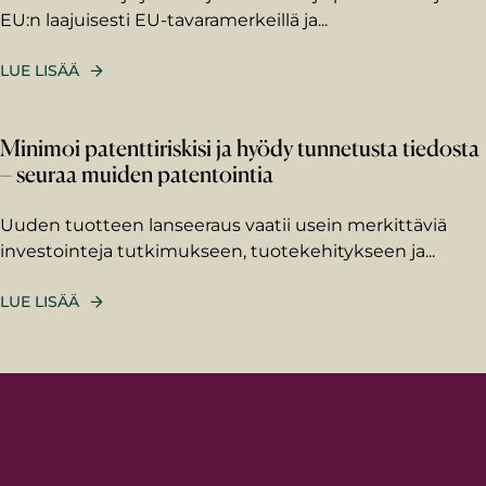
EU:n laajuisesti EU-tavaramerkeillä ja...
Viestisi asiantuntijalle
LUE LISÄÄ
Kirjoita viestisi alla olevaan
kenttään. Asiantuntija vastaa
sinulle antamaasi
Minimoi patenttiriskisi ja hyödy tunnetusta tiedosta
sähköpostiosoitteeseen.
– seuraa muiden patentointia
Uuden tuotteen lanseeraus vaatii usein merkittäviä
investointeja tutkimukseen, tuotekehitykseen ja...
LUE LISÄÄ
Berggren tarvitsee meille antamiasi
yhteystietoja ottaakseen sinuun yhteyttä
tuotteitammme ja palveluitamme koskevissa
asioissa. Voit perua nämä viestintäasetukset
koska tahansa. Lisätietoa tilauksen
peruuttamisesta, tietosuojakäytännöistä ja
siitä, miten lupaamme suojella yksityisyyttäsi,
saat
tietosuojakäytännöstä
.