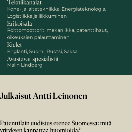
Tekniikanalat
Kone- ja laitetekniikka, Energiateknologia,
Logistiikka ja liikkuminen
Erikoisala
Polttomoottorit, mekaniikka, patenttihaut,
oikeuksien palauttaminen
Kielet
Englanti, Suomi, Ruotsi, Saksa
Avustavat spesialistit
Malin Lindberg
Julkaisut Antti Leinonen
Patenttilain uudistus etenee Suomessa: mitä
yrityksen kannattaa huomioida?