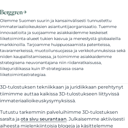
Berggren
Olemme Suomen suurin ja kansainvälisesti tunnustettu
immateriaalioikeuksien asiantuntijaorganisaatio. Tuemme
innovaatioita ja suojaamme asiakkaidemme keskeiset
liiketoiminta-alueet tukien kasvua ja menestystä globaaleilla
markkinoilla. Tarjoamme huippuosaamista patenteissa,
tavaramerkeissä, muotoilunsuojassa ja verkkotunnuksissa sekä
niiden kaupallistamisessa, ja toimimme asiakkaidemme
strategisena neuvonantajana niin riidanratkaisussa,
liikejuridiikassa kuin IP-strategiassa osana
liiketoimintastrategiaa.
3D-tulostuksen tekniikkaan ja juridiikkaan perehtynyt
tiimimme auttaa kaikissa 3D-tulostukseen liittyvissä
immateriaalioikeuskysymyksissä.
Tutustu tarkemmin palveluihimme 3D-tulostuksen
saralta ja
ota sivu seurantaan
. Julkaisemme aktiivisesti
aiheesta mielenkiintoisia blogeja ja käsittelemme