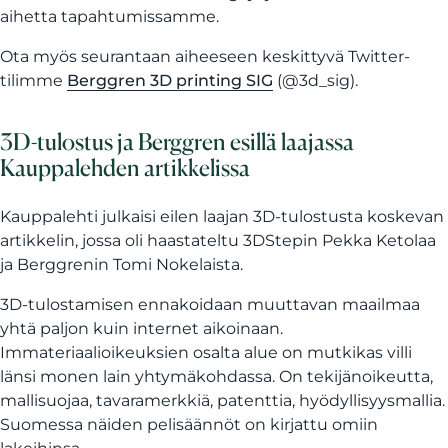
aihetta tapahtumissamme.
Ota myös seurantaan aiheeseen keskittyvä Twitter-
tilimme
Berggren 3D printing SIG
(@3d_sig).
3D-tulostus ja Berggren esillä laajassa
Kauppalehden artikkelissa
Kauppalehti julkaisi eilen laajan 3D-tulostusta koskevan
artikkelin, jossa oli haastateltu 3DStepin Pekka Ketolaa
ja Berggrenin Tomi Nokelaista.
3D-tulostamisen ennakoidaan muuttavan maailmaa
yhtä paljon kuin internet aikoinaan.
Immateriaalioikeuksien osalta alue on mutkikas villi
länsi monen lain yhtymäkohdassa. On tekijänoikeutta,
mallisuojaa, tavaramerkkiä, patenttia, hyödyllisyysmallia.
Suomessa näiden pelisäännöt on kirjattu omiin