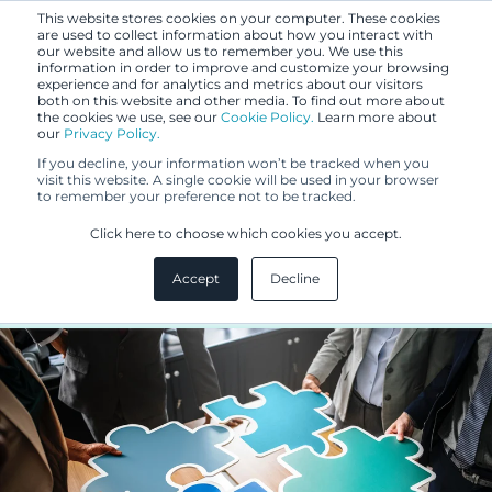
This website stores cookies on your computer. These cookies
are used to collect information about how you interact with
our website and allow us to remember you. We use this
information in order to improve and customize your browsing
experience and for analytics and metrics about our visitors
both on this website and other media. To find out more about
the cookies we use, see our
Cookie Policy.
Learn more about
our
Privacy Policy.
BLOGI
If you decline, your information won’t be tracked when you
21.1.2019
visit this website. A single cookie will be used in your browser
to remember your preference not to be tracked.
Berggren kehityksen kärjessä
Click here to choose which cookies you accept.
IPR:n muuttuessa
Accept
Decline