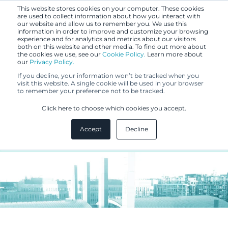
This website stores cookies on your computer. These cookies
are used to collect information about how you interact with
our website and allow us to remember you. We use this
information in order to improve and customize your browsing
experience and for analytics and metrics about our visitors
both on this website and other media. To find out more about
the cookies we use, see our
Cookie Policy.
Learn more about
our
Privacy Policy.
BLOGI
If you decline, your information won’t be tracked when you
1.12.2017
visit this website. A single cookie will be used in your browser
to remember your preference not to be tracked.
Hyödynnä ja hallitse tehokkaasti
Click here to choose which cookies you accept.
brändiäsi
Accept
Decline