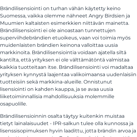
Brändilisensiointi on turhan vähän käytetty keino
Suomessa, vaikka olemme nähneet Angry Birdsien ja
Muumien kaltaisten esimerkkien niittävän mainetta.
Brändilisensiointi ei ole ainoastaan tunnettujen
superviihdebrändien etuoikeus, vaan voi toimia myös
muidenlaisten brändien keinona valloittaa uusia
markkinoita. Brändilisensiointia voidaan ajatella siltä
kantilta, että yrityksen ei ole välttämätöntä valmistaa
kaikkia tuotteitaan itse. Brändilisensiointi voi madaltaa
yrityksen kynnystä laajentaa valikoimaansa uudenlaisiin
tuotteisiin sekä markkina-alueille. Onnistunut
lisensiointi on kahden kauppa, ja se avaa uusia
liiketoiminnallisia mahdollisuuksia molemmille
osapuolille.
Brändilisensioinnin osalta täytyy kuitenkin muistaa
tietyt lainalaisuudet - IPR-salkun tulee olla kunnossa ja
lisenssisopimuksen hyvin laadittu, jotta brändin arvoa ja