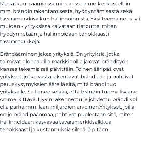
Marraskuun aamiaisseminaarissamme keskusteltiin
mm. brändin rakentamisesta, hyödyntämisestä sekä
tavaramerkkisalkun hallinnoinnista. Yksi teema nousi yli
muiden - yrityksissä kaivataan tietoutta, miten
hyödynnetään ja hallinnoidaan tehokkaasti
tavaramerkkejä.
Brändääminen jakaa yrityksiä. On yrityksiä, jotka
toimivat globaaleilla markkinoilla ja ovat brändityön
kanssa tekemisissä päivittäin. Toinen ääripää ovat
yritykset, jotka vasta rakentavat brändiään ja pohtivat
peruskysymyksien äärellä sitä, mitä brändi tuo
yritykselle. Se lienee selvää, että brändin tuoma lisäarvo
on merkittävä. Hyvin rakennettu ja johdettu brändi voi
olla parhaimmillaan miljardien arvoinen.Yritykset, joilla
on jo brändipääomaa, pohtivat puolestaan sitä, miten
hallinnoidaan kasvavaa tavaramerkkisalkkua
tehokkaasti ja kustannuksia silmällä pitäen.