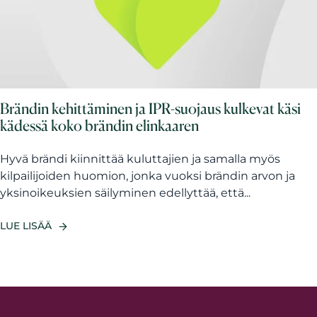
Brändin kehittäminen ja IPR-suojaus kulkevat käsi
kädessä koko brändin elinkaaren
Hyvä brändi kiinnittää kuluttajien ja samalla myös
kilpailijoiden huomion, jonka vuoksi brändin arvon ja
yksinoikeuksien säilyminen edellyttää, että...
LUE LISÄÄ