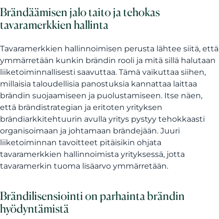
Brändäämisen jalo taito ja tehokas
tavaramerkkien hallinta
Tavaramerkkien hallinnoimisen perusta lähtee siitä, että
ymmärretään kunkin brändin rooli ja mitä sillä halutaan
liiketoiminnallisesti saavuttaa. Tämä vaikuttaa siihen,
millaisia taloudellisia panostuksia kannattaa laittaa
brändin suojaamiseen ja puolustamiseen. Itse näen,
että brändistrategian ja eritoten yrityksen
brändiarkkitehtuurin avulla yritys pystyy tehokkaasti
organisoimaan ja johtamaan brändejään. Juuri
liiketoiminnan tavoitteet pitäisikin ohjata
tavaramerkkien hallinnoimista yrityksessä, jotta
tavaramerkin tuoma lisäarvo ymmärretään.
Brändilisensiointi on parhainta brändin
hyödyntämistä