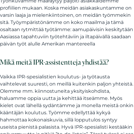
Työnkuvamme määräytyy paljolti asiakkaidemme
profiilien mukaan. Koska meidän asiakaskuntamme on
varsin laaja ja mielenkiintoinen, on meidän työmmekin
sitä. Työympäristönämme on koko maailma ja tämä
osaltaan rytmittää työtämme: aamupäivisin keskitytään
Aasiassa tapahtuviin työtehtäviin ja iltapäivällä saadaan
päivän työt alulle Amerikan mantereella
Mikä meitä IPR-assistentteja yhdistää?
Vaikka IPR-spesialistien koulutus- ja työtausta
vaihtelevat suuresti, on meillä kuitenkin paljon yhteistä.
Olemme mm. kiinnostuneita yksityiskohdista,
haluamme oppia uutta ja kehittää itseämme. Myös
kielet ovat lähellä sydäntämme ja monella meistä onkin
kääntäjän koulutus. Työmme edellyttää kykyä
hahmottaa kokonaiskuvia, sillä lopputulos syntyy
useista pienistä palasista. Hyvä IPR-spesialisti kestääkin