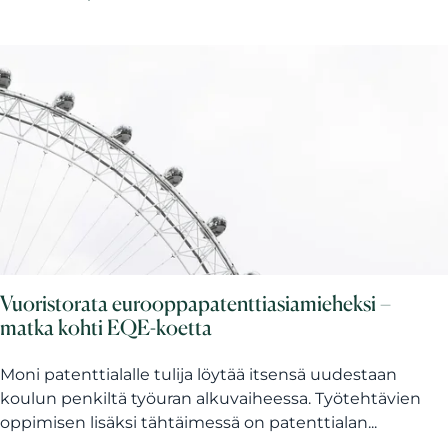
Vuoristorata eurooppapatenttiasiamieheksi –
matka kohti EQE-koetta
Moni patenttialalle tulija löytää itsensä uudestaan
koulun penkiltä työuran alkuvaiheessa. Työtehtävien
oppimisen lisäksi tähtäimessä on patenttialan...