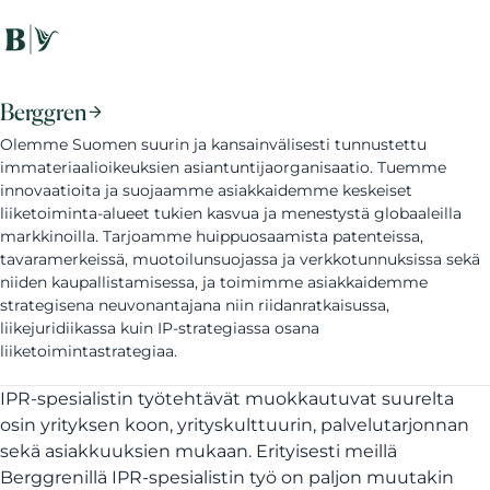
Berggren
Olemme Suomen suurin ja kansainvälisesti tunnustettu
immateriaalioikeuksien asiantuntijaorganisaatio. Tuemme
innovaatioita ja suojaamme asiakkaidemme keskeiset
liiketoiminta-alueet tukien kasvua ja menestystä globaaleilla
markkinoilla. Tarjoamme huippuosaamista patenteissa,
tavaramerkeissä, muotoilunsuojassa ja verkkotunnuksissa sekä
niiden kaupallistamisessa, ja toimimme asiakkaidemme
strategisena neuvonantajana niin riidanratkaisussa,
liikejuridiikassa kuin IP-strategiassa osana
liiketoimintastrategiaa.
IPR-spesialistin työtehtävät muokkautuvat suurelta
osin yrityksen koon, yrityskulttuurin, palvelutarjonnan
sekä asiakkuuksien mukaan. Erityisesti meillä
Berggrenillä IPR-spesialistin työ on paljon muutakin