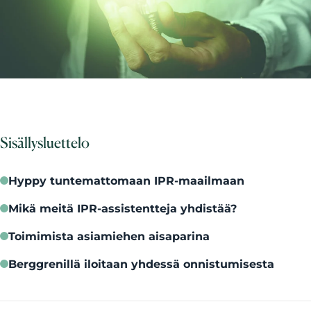
Sisällysluettelo
Hyppy tuntemattomaan IPR-maailmaan
Mikä meitä IPR-assistentteja yhdistää?
Toimimista asiamiehen aisaparina
Berggrenillä iloitaan yhdessä onnistumisesta