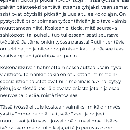
epävarmuutta ja pitkiä ”to-do-listoja”. Tässä työssä ei saa
päivän päätteeksi tehtävälistaansa tyhjäksi, vaan samat
asiat ovat pöydällä pitkään ja uusia tulee koko ajan. On
pystyttävä priorisoimaan työtehtäviään ja oltava valmis
muuttamaan niitä. Koskaan ei tiedä, mitä seuraava
sähköposti tai puhelu tuo tullessaan, saati seuraava
työpäivä. Ja tämä onkin työssä parasta! Rutiinitehtäviä
on toki paljon ja niiden oppimisen kautta pääsee taas
vaativampien työtehtävien pariin.
Kokonaiskuvan hahmottamisessa auttaa usein hyvä
yleistieto. Tämänkin takia on etu, että tiimimme IPR-
spesialistien taustat ovat niin moninaisia. Aina löytyy
joku, joka tietää käsillä olevasta asiasta jotain ja osaa
neuvoa tai tietää, mistä tietoa saa.
Tässä työssä ei tule koskaan valmiiksi, mikä on myös
yksi työmme helmiä. Lait, säädökset ja ohjeet
muuttuvat jatkuvasti jossain päin maailmaa. Lisäksi
työnkuvamme on niin laaja, että jo perusasioiden