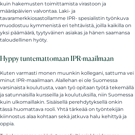
kuin hakemusten toimittamista virastoon ja
määräpäivien valvontaa. Laki- ja
tavaramerkkiosastollamme IPR- spesialistin työnkuva
muodostuu kymmenistä eri tehtävistä, joilla kaikilla on
yksi päämäärä, tyytyväinen asiakas ja hänen saamansa
taloudellinen hyöty.
Hyppy tuntemattomaan IPR-maailmaan
Kuten varmasti monen muunkin kollegani, sattuma vei
minut IPR-maailmaan. Alallehan ei ole Suomessa
varsinaista koulutusta, vaan työ opitaan työtä tekemällä
ja satunnaisilla kursseilla ja koulutuksilla, niin Suomessa
kuin ulkomaillakin. Sisäisellä perehdytyksellä onkin
tässä huomattava rooli. Yhtä tärkeää on työntekijän
kiinnostus alaa kohtaan sekä jatkuva halu kehittyä ja
oppia.