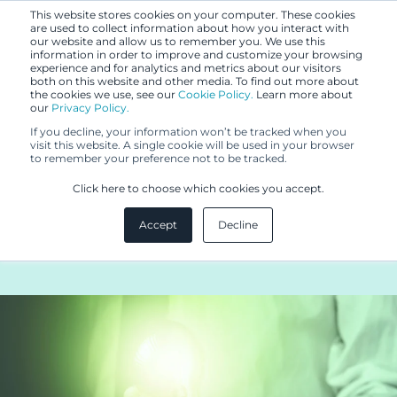
This website stores cookies on your computer. These cookies
are used to collect information about how you interact with
our website and allow us to remember you. We use this
information in order to improve and customize your browsing
experience and for analytics and metrics about our visitors
both on this website and other media. To find out more about
the cookies we use, see our
Cookie Policy.
Learn more about
our
Privacy Policy.
BLOGI
If you decline, your information won’t be tracked when you
28.2.2020
visit this website. A single cookie will be used in your browser
to remember your preference not to be tracked.
Hyvässä ja inspiroivassa
Click here to choose which cookies you accept.
työyhteisössä IPR-spesialisti
Accept
Decline
loistaa