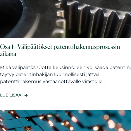
Osa 1 - Välipäätökset patenttihakemusprosessin
aikana
Mikä välipäätös? Jotta keksinnölleen voi saada patentin,
täytyy patentinhakijan luonnollisesti jättää
patenttihakemus vastaanottavalle virastolle,...
LUE LISÄÄ