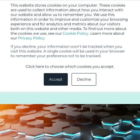
This website stores cookies on your computer. These cookies
are used to collect information about how you interact with
our website and allow us to remember you. We use this
information in order to improve and customize your browsing
experience and for analytics and metrics about our visitors
both on this website and other media. To find out more about
the cookies we use, see our
Cookie Policy.
Learn more about
our
Privacy Policy.
BLOGI
If you decline, your information won’t be tracked when you
1.3.2021
visit this website. A single cookie will be used in your browser
to remember your preference not to be tracked.
Minimoi patenttiriskisi ja hyödy
Click here to choose which cookies you accept.
tunnetusta tiedosta – seuraa
Accept
Decline
muiden patentointia