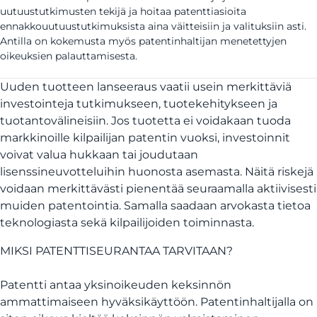
uutuustutkimusten tekijä ja hoitaa patenttiasioita
ennakkouutuustutkimuksista aina väitteisiin ja valituksiin asti.
Antilla on kokemusta myös patentinhaltijan menetettyjen
oikeuksien palauttamisesta.
Uuden tuotteen lanseeraus vaatii usein merkittäviä
investointeja tutkimukseen, tuotekehitykseen ja
tuotantovälineisiin. Jos tuotetta ei voidakaan tuoda
markkinoille kilpailijan patentin vuoksi, investoinnit
voivat valua hukkaan tai joudutaan
lisenssineuvotteluihin huonosta asemasta. Näitä riskejä
voidaan merkittävästi pienentää seuraamalla aktiivisesti
muiden patentointia. Samalla saadaan arvokasta tietoa
teknologiasta sekä kilpailijoiden toiminnasta.
MIKSI PATENTTISEURANTAA TARVITAAN?
Patentti antaa yksinoikeuden keksinnön
ammattimaiseen hyväksikäyttöön. Patentinhaltijalla on