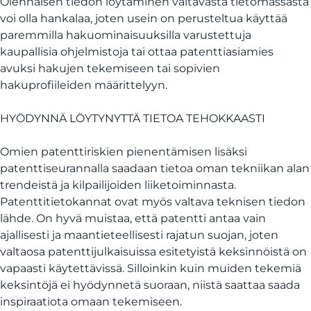
Olennaisen tiedon löytäminen valtavasta tietomassasta
voi olla hankalaa, joten usein on perusteltua käyttää
paremmilla hakuominaisuuksilla varustettuja
kaupallisia ohjelmistoja tai ottaa patenttiasiamies
avuksi hakujen tekemiseen tai sopivien
hakuprofiileiden määrittelyyn.
HYÖDYNNÄ LÖYTYNYTTÄ TIETOA TEHOKKAASTI
Omien patenttiriskien pienentämisen lisäksi
patenttiseurannalla saadaan tietoa oman tekniikan alan
trendeistä ja kilpailijoiden liiketoiminnasta.
Patenttitietokannat ovat myös valtava teknisen tiedon
lähde. On hyvä muistaa, että patentti antaa vain
ajallisesti ja maantieteellisesti rajatun suojan, joten
valtaosa patenttijulkaisuissa esitetyistä keksinnöistä on
vapaasti käytettävissä. Silloinkin kuin muiden tekemiä
keksintöjä ei hyödynnetä suoraan, niistä saattaa saada
inspiraatiota omaan tekemiseen.