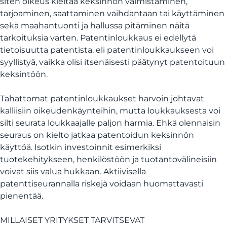
siten oikeus kieltää keksinnön valmistaminen,
tarjoaminen, saattaminen vaihdantaan tai käyttäminen
sekä maahantuonti ja hallussa pitäminen näitä
tarkoituksia varten. Patentinloukkaus ei edellytä
tietoisuutta patentista, eli patentinloukkaukseen voi
syyllistyä, vaikka olisi itsenäisesti päätynyt patentoituun
keksintöön.
Tahattomat patentinloukkaukset harvoin johtavat
kalliisiin oikeudenkäynteihin, mutta loukkauksesta voi
silti seurata loukkaajalle paljon harmia. Ehkä olennaisin
seuraus on kielto jatkaa patentoidun keksinnön
käyttöä. Isotkin investoinnit esimerkiksi
tuotekehitykseen, henkilöstöön ja tuotantovälineisiin
voivat siis valua hukkaan. Aktiivisella
patenttiseurannalla riskejä voidaan huomattavasti
pienentää.
MILLAISET YRITYKSET TARVITSEVAT