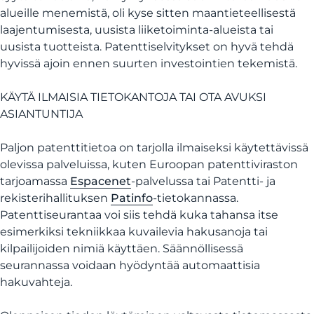
alueille menemistä, oli kyse sitten maantieteellisestä
laajentumisesta, uusista liiketoiminta-alueista tai
uusista tuotteista. Patenttiselvitykset on hyvä tehdä
hyvissä ajoin ennen suurten investointien tekemistä.
KÄYTÄ ILMAISIA TIETOKANTOJA TAI OTA AVUKSI
ASIANTUNTIJA
Paljon patenttitietoa on tarjolla ilmaiseksi käytettävissä
olevissa palveluissa, kuten Euroopan patenttiviraston
tarjoamassa
Espacenet
-palvelussa tai Patentti- ja
rekisterihallituksen
Patinfo
-tietokannassa.
Patenttiseurantaa voi siis tehdä kuka tahansa itse
esimerkiksi tekniikkaa kuvailevia hakusanoja tai
kilpailijoiden nimiä käyttäen. Säännöllisessä
seurannassa voidaan hyödyntää automaattisia
hakuvahteja.