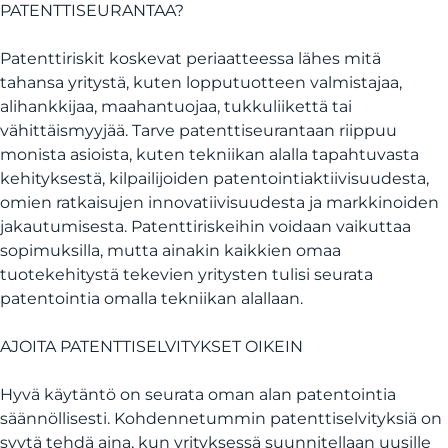
PATENTTISEURANTAA?
Patenttiriskit koskevat periaatteessa lähes mitä
tahansa yritystä, kuten lopputuotteen valmistajaa,
alihankkijaa, maahantuojaa, tukkuliikettä tai
vähittäismyyjää. Tarve patenttiseurantaan riippuu
monista asioista, kuten tekniikan alalla tapahtuvasta
kehityksestä, kilpailijoiden patentointiaktiivisuudesta,
omien ratkaisujen innovatiivisuudesta ja markkinoiden
jakautumisesta. Patenttiriskeihin voidaan vaikuttaa
sopimuksilla, mutta ainakin kaikkien omaa
tuotekehitystä tekevien yritysten tulisi seurata
patentointia omalla tekniikan alallaan.
AJOITA PATENTTISELVITYKSET OIKEIN
Hyvä käytäntö on seurata oman alan patentointia
säännöllisesti. Kohdennetummin patenttiselvityksiä on
syytä tehdä aina, kun yrityksessä suunnitellaan uusille