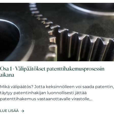
Osa 1 - Välipäätökset patenttihakemusprosessin
aikana
Mikä välipäätös? Jotta keksinnölleen voi saada patentin,
täytyy patentinhakijan luonnollisesti jättää
patenttihakemus vastaanottavalle virastolle,...
LUE LISÄÄ