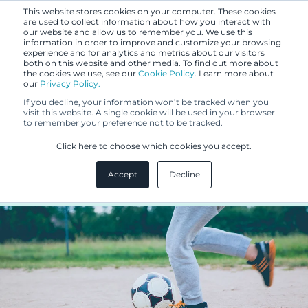
This website stores cookies on your computer. These cookies
are used to collect information about how you interact with
our website and allow us to remember you. We use this
information in order to improve and customize your browsing
experience and for analytics and metrics about our visitors
both on this website and other media. To find out more about
the cookies we use, see our
Cookie Policy.
Learn more about
our
Privacy Policy.
BLOGI
If you decline, your information won’t be tracked when you
1.2.2021
visit this website. A single cookie will be used in your browser
to remember your preference not to be tracked.
Poikkeusoloista potkua
Click here to choose which cookies you accept.
patentointiin
Accept
Decline