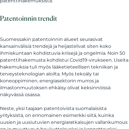
patenttihakemuksista.
Patentoinnin trendit
Suomessakin patentoinnin alueet seurasivat
kansainvälisiä trendejä ja heijastelivat siten koko
ihmiskuntaan kohdistuvia kriisejä ja ongelmia. Noin 50
patenttihakemusta kohdistui Covid19-virukseen. Useita
hakemuksia tuli myös lääketieteellisen tekniikan ja
terveysteknologian aloilta. Myös tekoäly tai
koneoppiminen, energiasektorin murros ja
ilmastonmuutoksen ehkäisy olivat keksinnöissä
näkyvässä osassa.
Neste, yksi taajaan patentoivista suomalaisista
yrityksistä, on erinomainen esimerkki siitä, kuinka
uusien ja uusiutuvien energiaratkaisujen vallankumous