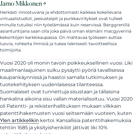
Jarno Mikkonen
Herkästi innostuvana ja ehdottomasti kaikkea kokeilevana
virtuaalistudiot, jeesusteipit ja purkkaviritykset ovat tulleet
minulle tutuiksi niin työelämässä kuin reservissä. Berggrenillä
asiantuntijana saan olla joka päivä oman elämäni macgyverinä
keksintöjen karkkikaupassa. On mahtavaa työkseen auttaa
luovia, rohkeita ihmisiä ja tukea teknisesti tavoitteellisia
toimijoita.
Vuosi 2020 oli monin tavoin poikkeuksellinen vuosi. Liki
maailmanlaajuinen sulku pysäytti pyöriä tavallisessa
kaupankäynnissä ja haastoi samalla tutkimuksen ja
tuotekehityksen uudenlaisessa tilanteessa.
Suomalaiset ovat tunnettuja sisustaan ja tällaisina
hankalina aikoina sisu vallan materialisoituu. Vuosi 2020
oli Patentti- ja rekisterihallituksen mukaan vilkkain
patenttihakemusten vuosi seitsemään vuoteen, kuten
Ylen artikkelikin
kertoi. Kansallisia patenttihakemuksia
tehtiin 1685 ja yksityishenkilöt jättivät liki 10%