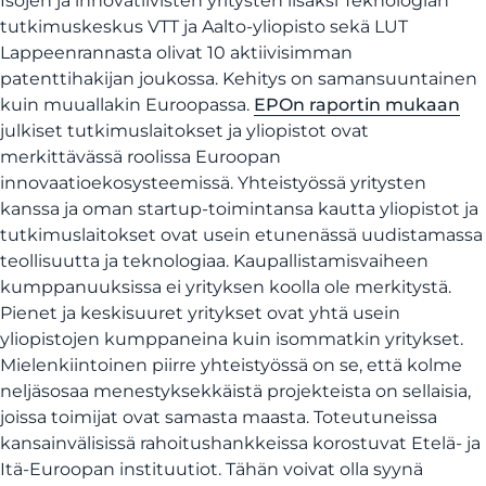
Isojen ja innovatiivisten yritysten lisäksi Teknologian
tutkimuskeskus VTT ja Aalto-yliopisto sekä LUT
Lappeenrannasta olivat 10 aktiivisimman
patenttihakijan joukossa. Kehitys on samansuuntainen
kuin muuallakin Euroopassa.
EPOn raportin mukaan
julkiset tutkimuslaitokset ja yliopistot ovat
merkittävässä roolissa Euroopan
innovaatioekosysteemissä. Yhteistyössä yritysten
kanssa ja oman startup-toimintansa kautta yliopistot ja
tutkimuslaitokset ovat usein etunenässä uudistamassa
teollisuutta ja teknologiaa. Kaupallistamisvaiheen
kumppanuuksissa ei yrityksen koolla ole merkitystä.
Pienet ja keskisuuret yritykset ovat yhtä usein
yliopistojen kumppaneina kuin isommatkin yritykset.
Mielenkiintoinen piirre yhteistyössä on se, että kolme
neljäsosaa menestyksekkäistä projekteista on sellaisia,
joissa toimijat ovat samasta maasta. Toteutuneissa
kansainvälisissä rahoitushankkeissa korostuvat Etelä- ja
Itä-Euroopan instituutiot. Tähän voivat olla syynä