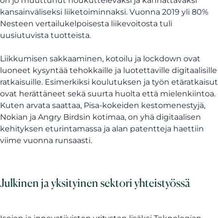
on jo muuttunut houkuttelevaksi ja kannattavaksi
kansainväliseksi liiketoiminnaksi. Vuonna 2019 yli 80%
Nesteen vertailukelpoisesta liikevoitosta tuli
uusiutuvista tuotteista.
Liikkumisen sakkaaminen, kotoilu ja lockdown ovat
luoneet kysyntää tehokkaille ja luotettaville digitaalisille
ratkaisuille. Esimerkiksi koulutuksen ja työn etäratkaisut
ovat herättäneet sekä suurta huolta että mielenkiintoa.
Kuten arvata saattaa, Pisa-kokeiden kestomenestyjä,
Nokian ja Angry Birdsin kotimaa, on yhä digitaalisen
kehityksen eturintamassa ja alan patentteja haettiin
viime vuonna runsaasti.
Julkinen ja yksityinen sektori yhteistyössä