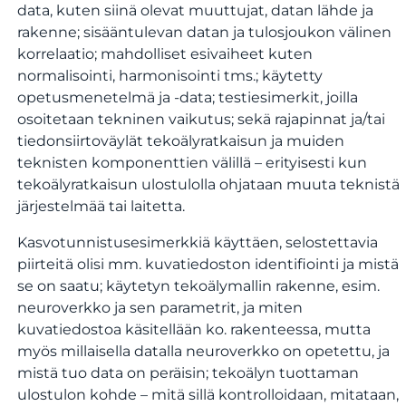
data, kuten siinä olevat muuttujat, datan lähde ja
rakenne; sisääntulevan datan ja tulosjoukon välinen
korrelaatio; mahdolliset esivaiheet kuten
normalisointi, harmonisointi tms.; käytetty
opetusmenetelmä ja -data; testiesimerkit, joilla
osoitetaan tekninen vaikutus; sekä rajapinnat ja/tai
tiedonsiirtoväylät tekoälyratkaisun ja muiden
teknisten komponenttien välillä – erityisesti kun
tekoälyratkaisun ulostulolla ohjataan muuta teknistä
järjestelmää tai laitetta.
Kasvotunnistusesimerkkiä käyttäen, selostettavia
piirteitä olisi mm. kuvatiedoston identifiointi ja mistä
se on saatu; käytetyn tekoälymallin rakenne, esim.
neuroverkko ja sen parametrit, ja miten
kuvatiedostoa käsitellään ko. rakenteessa, mutta
myös millaisella datalla neuroverkko on opetettu, ja
mistä tuo data on peräisin; tekoälyn tuottaman
ulostulon kohde – mitä sillä kontrolloidaan, mitataan,