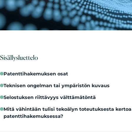
Sisällysluettelo
Patenttihakemuksen osat
Teknisen ongelman tai ympäristön kuvaus
Selostuksen riittävyys välttämätöntä
Mitä vähintään tulisi tekoälyn toteutuksesta kertoa
patenttihakemuksessa?