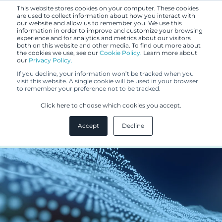
This website stores cookies on your computer. These cookies
are used to collect information about how you interact with
our website and allow us to remember you. We use this
information in order to improve and customize your browsing
experience and for analytics and metrics about our visitors
both on this website and other media. To find out more about
the cookies we use, see our
Cookie Policy.
Learn more about
our
Privacy Policy.
BLOGI
If you decline, your information won’t be tracked when you
4.9.2025
visit this website. A single cookie will be used in your browser
to remember your preference not to be tracked.
Tekoäly osana patentoitavaa
Click here to choose which cookies you accept.
keksintöä, osa 2
Accept
Decline