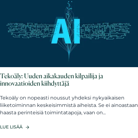
Tekoäly: Uuden aikakauden kilpailija ja
innovaatioiden kiihdyttäjä
Tekoäly on nopeasti noussut yhdeksi nykyaikaisen
liiketoiminnan keskeisimmistä aiheista. Se ei ainoastaan
haasta perinteisiä toimintatapoja, vaan on...
LUE LISÄÄ