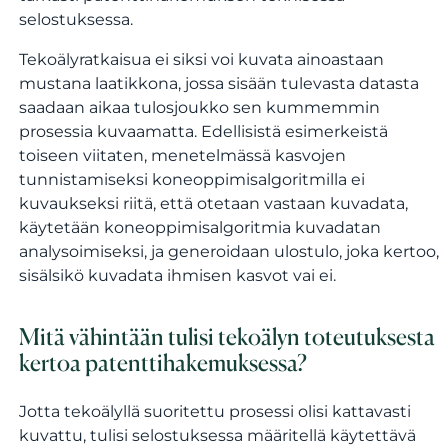
selostuksessa.
Tekoälyratkaisua ei siksi voi kuvata ainoastaan
mustana laatikkona, jossa sisään tulevasta datasta
saadaan aikaa tulosjoukko sen kummemmin
prosessia kuvaamatta. Edellisistä esimerkeistä
toiseen viitaten, menetelmässä kasvojen
tunnistamiseksi koneoppimisalgoritmilla ei
kuvaukseksi riitä, että otetaan vastaan kuvadata,
käytetään koneoppimisalgoritmia kuvadatan
analysoimiseksi, ja generoidaan ulostulo, joka kertoo,
sisälsikö kuvadata ihmisen kasvot vai ei.
Mitä vähintään tulisi tekoälyn toteutuksesta
kertoa patenttihakemuksessa?
Jotta tekoälyllä suoritettu prosessi olisi kattavasti
kuvattu, tulisi selostuksessa määritellä käytettävä