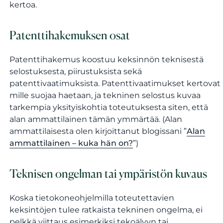
kertoa.
Patenttihakemuksen osat
Patenttihakemus koostuu keksinnön teknisestä
selostuksesta, piirustuksista sekä
patenttivaatimuksista. Patenttivaatimukset kertovat
mille suojaa haetaan, ja tekninen selostus kuvaa
tarkempia yksityiskohtia toteutuksesta siten, että
alan ammattilainen tämän ymmärtää. (Alan
ammattilaisesta olen kirjoittanut blogissani ”
Alan
ammattilainen – kuka hän on?
”)
Teknisen ongelman tai ympäristön kuvaus
Koska tietokoneohjelmilla toteutettavien
keksintöjen tulee ratkaista tekninen ongelma, ei
pelkkä viittaus esimerkiksi tekoälyyn tai