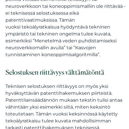
neuroverkkoon tai koneoppimismalliin ole riittävää -
ei teknisessä selostuksessa eikä
patenttivaatimuksissa. Tämän
vuoksi tekoälyratkaisua hyödyntävä tekninen
ympäristö tai tekninen ongelma tulee kuvata,
esimerkiksi ”Menetelmä veden puhdistamiseksi
neuroverkkomallin avulla” tai ”Kasvojen
tunnistaminen koneoppimisalgoritmilla”.
Selostuksen riittävyys välttämätöntä
Teknisen selostuksen riittävyys on myös yksi
hyväksyttävän patenttihakemuksen piirteistä.
Patenttilainsäädännön mukaan tekstin tulisi antaa
vähintään yksi esimerkki siitä, miten keksintö
toteutetaan. Tämän vuoksi keksinnössä käytetty
tekoälyratkaisu tulee kuvata mahdollisimman
tarkasti patenttihakemuksen teknisessä