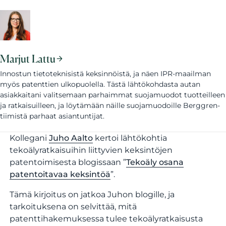
Marjut Lattu
Innostun tietoteknisistä keksinnöistä, ja näen IPR-maailman
myös patenttien ulkopuolella. Tästä lähtökohdasta autan
asiakkaitani valitsemaan parhaimmat suojamuodot tuotteilleen
ja ratkaisuilleen, ja löytämään näille suojamuodoille Berggren-
tiimistä parhaat asiantuntijat.
Kollegani
Juho Aalto
kertoi lähtökohtia
tekoälyratkaisuihin liittyvien keksintöjen
patentoimisesta blogissaan ”
Tekoäly osana
patentoitavaa keksintöä
”.
Tämä kirjoitus on jatkoa Juhon blogille, ja
tarkoituksena on selvittää, mitä
patenttihakemuksessa tulee tekoälyratkaisusta