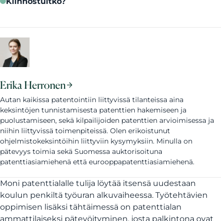
Kiinnostuitko?
Erika Herronen
Autan kaikissa patentointiin liittyvissä tilanteissa aina
keksintöjen tunnistamisesta patenttien hakemiseen ja
puolustamiseen, sekä kilpailijoiden patenttien arvioimisessa ja
niihin liittyvissä toimenpiteissä. Olen erikoistunut
ohjelmistokeksintöihin liittyviin kysymyksiin. Minulla on
pätevyys toimia sekä Suomessa auktorisoituna
patenttiasiamiehenä että eurooppapatenttiasiamiehenä.
Moni patenttialalle tulija löytää itsensä uudestaan
koulun penkiltä työuran alkuvaiheessa. Työtehtävien
oppimisen lisäksi tähtäimessä on patenttialan
ammattilaiseksi pätevöityminen, josta palkintona ovat