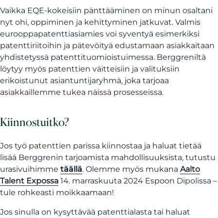
Vaikka EQE-kokeisiin pänttääminen on minun osaltani
nyt ohi, oppiminen ja kehittyminen jatkuvat. Valmis
eurooppapatenttiasiamies voi syventyä esimerkiksi
patenttiriitoihin ja pätevöityä edustamaan asiakkaitaan
yhdistetyssä patenttituomioistuimessa. Berggreniltä
löytyy myös patenttien väitteisiin ja valituksiin
erikoistunut asiantuntijaryhmä, joka tarjoaa
asiakkaillemme tukea näissä prosesseissa.
Kiinnostuitko?
Jos työ patenttien parissa kiinnostaa ja haluat tietää
lisää Berggrenin tarjoamista mahdollisuuksista, tutustu
urasivuihimme
täällä
. Olemme myös mukana
Aalto
Talent Expossa
14. marraskuuta 2024 Espoon Dipolissa –
tule rohkeasti moikkaamaan!
Jos sinulla on kysyttävää patenttialasta tai haluat