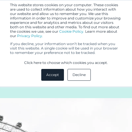
This website stores cookies on your computer. These cookies
are used to collect information about how you interact with
our website and allow us to remember you. We use this
information in order to improve and customize your browsing
experience and for analytics and metrics about our visitors
both on this website and other media. To find out more about
the cookies we use, see our
Cookie Policy.
Learn more about
our
Privacy Policy.
BLOGI
If you decline, your information won’t be tracked when you
22.10.2024
visit this website. A single cookie will be used in your browser
to remember your preference not to be tracked.
Vuoristorata
Click here to choose which cookies you accept.
eurooppapatenttiasiamieheksi –
Accept
Decline
matka kohti EQE-koetta