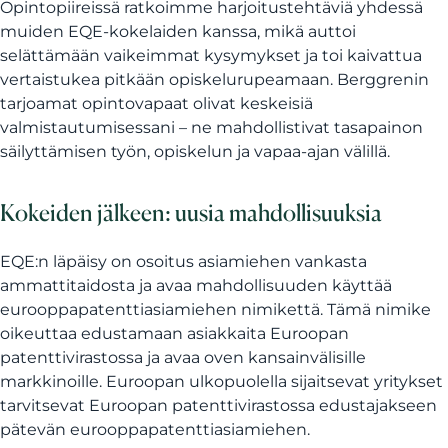
Opintopiireissä ratkoimme harjoitustehtäviä yhdessä
muiden EQE-kokelaiden kanssa, mikä auttoi
selättämään vaikeimmat kysymykset ja toi kaivattua
vertaistukea pitkään opiskelurupeamaan. Berggrenin
tarjoamat opintovapaat olivat keskeisiä
valmistautumisessani – ne mahdollistivat tasapainon
säilyttämisen työn, opiskelun ja vapaa-ajan välillä.
Kokeiden jälkeen: uusia mahdollisuuksia
EQE:n läpäisy on osoitus asiamiehen vankasta
ammattitaidosta ja avaa mahdollisuuden käyttää
eurooppapatenttiasiamiehen nimikettä. Tämä nimike
oikeuttaa edustamaan asiakkaita Euroopan
patenttivirastossa ja avaa oven kansainvälisille
markkinoille. Euroopan ulkopuolella sijaitsevat yritykset
tarvitsevat Euroopan patenttivirastossa edustajakseen
pätevän eurooppapatenttiasiamiehen.