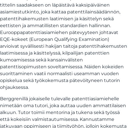
tittelin saadakseen on läpäistävä kaksipäiväinen
asiamiestutkinto, joka kattaa patenttilainsäädännön,
patenttihakemusten laatimisen ja käsittelyn sekä
eettisten ja ammatillisten standardien hallinnan.
Eurooppapatenttiasiamiehen pätevyyteen johtavat
EQE-kokeet (European Qualifying Examination)
arvioivat syvällisesti hakijan taitoja patenttihakemusten
laatimisessa ja käsittelyssä, kilpailijan patenttien
kumoamisessa sekä kansainvälisten
patenttisopimusten soveltamisessa. Näiden kokeiden
suorittaminen vaatii normaalisti useamman vuoden
opiskelua sekä työkokemusta pätevöityneen tutorin
ohjauksessa.
Berggrenillä jokaiselle tulevalle patenttiasiamiehelle
nimetään oma tutori, joka auttaa uuden ammattilaisen
alkuun. Tutor toimii mentorina ja tukena sekä työssä
että kokeisiin valmistautumisessa. Kannustamme
jatkuvaan oppimiseen ja tiimityöhön, jolloin kokemusta