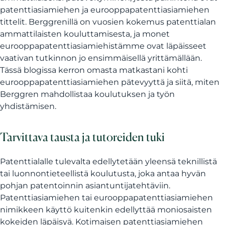
patenttiasiamiehen ja eurooppapatenttiasiamiehen
tittelit. Berggrenillä on vuosien kokemus patenttialan
ammattilaisten kouluttamisesta, ja monet
eurooppapatenttiasiamiehistämme ovat läpäisseet
vaativan tutkinnon jo ensimmäisellä yrittämällään.
Tässä blogissa kerron omasta matkastani kohti
eurooppapatenttiasiamiehen pätevyyttä ja siitä, miten
Berggren mahdollistaa koulutuksen ja työn
yhdistämisen.
Tarvittava tausta ja tutoreiden tuki
Patenttialalle tulevalta edellytetään yleensä teknillistä
tai luonnontieteellistä koulutusta, joka antaa hyvän
pohjan patentoinnin asiantuntijatehtäviin.
Patenttiasiamiehen tai eurooppapatenttiasiamiehen
nimikkeen käyttö kuitenkin edellyttää moniosaisten
kokeiden läpäisyä. Kotimaisen patenttiasiamiehen