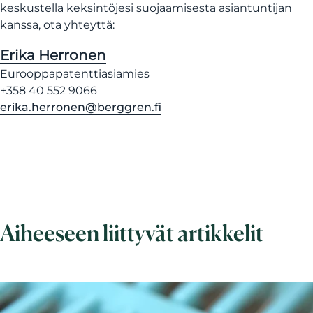
keskustella keksintöjesi suojaamisesta asiantuntijan
kanssa, ota yhteyttä:
Erika Herronen
Eurooppapatenttiasiamies
+358 40 552 9066
erika.herronen@berggren.fi
Aiheeseen liittyvät artikkelit