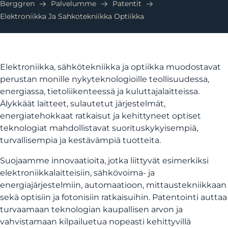
Berggren
Palvelumme
Patentit
Elektroniikka Ja Sahkotekniikka Optiikka
Elektroniikka, sähkötekniikka ja optiikka muodostavat
perustan monille nykyteknologioille teollisuudessa,
energiassa, tietoliikenteessä ja kuluttajalaitteissa.
Älykkäät laitteet, sulautetut järjestelmät,
energiatehokkaat ratkaisut ja kehittyneet optiset
teknologiat mahdollistavat suorituskykyisempiä,
turvallisempia ja kestävämpiä tuotteita.
Suojaamme innovaatioita, jotka liittyvät esimerkiksi
elektroniikkalaitteisiin, sähkövoima- ja
energiajärjestelmiin, automaatioon, mittaustekniikkaan
sekä optisiin ja fotonisiin ratkaisuihin. Patentointi auttaa
turvaamaan teknologian kaupallisen arvon ja
vahvistamaan kilpailuetua nopeasti kehittyvillä