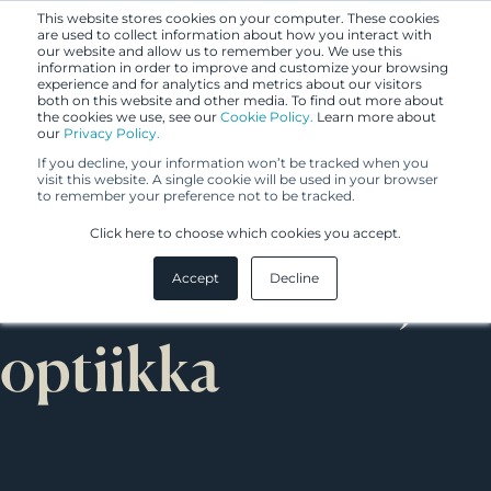
This website stores cookies on your computer. These cookies
are used to collect information about how you interact with
our website and allow us to remember you. We use this
information in order to improve and customize your browsing
experience and for analytics and metrics about our visitors
both on this website and other media. To find out more about
the cookies we use, see our
Cookie Policy.
Learn more about
our
Privacy Policy.
If you decline, your information won’t be tracked when you
visit this website. A single cookie will be used in your browser
to remember your preference not to be tracked.
Elektroniikka ja
Click here to choose which cookies you accept.
sähkötekniikka,
Accept
Decline
optiikka