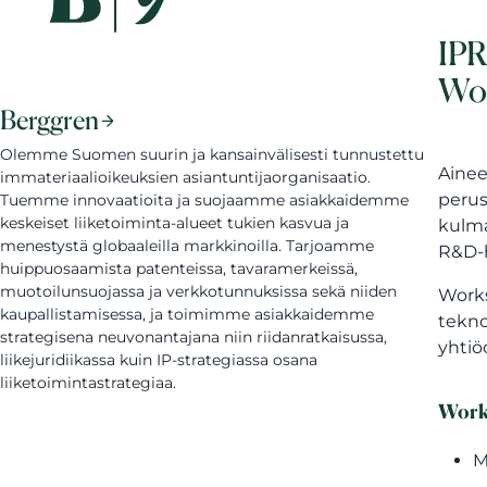
IPR
Wo
Berggren
Olemme Suomen suurin ja kansainvälisesti tunnustettu
Ainee
immateriaalioikeuksien asiantuntijaorganisaatio.
perus
Tuemme innovaatioita ja suojaamme asiakkaidemme
keskeiset liiketoiminta-alueet tukien kasvua ja
kulma
menestystä globaaleilla markkinoilla. Tarjoamme
R&D-
huippuosaamista patenteissa, tavaramerkeissä,
muotoilunsuojassa ja verkkotunnuksissa sekä niiden
Works
kaupallistamisessa, ja toimimme asiakkaidemme
tekno
strategisena neuvonantajana niin riidanratkaisussa,
yhtiö
liikejuridiikassa kuin IP-strategiassa osana
liiketoimintastrategiaa.
Work
M