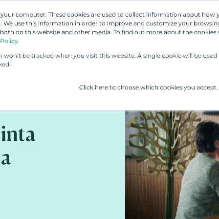
n your computer. These cookies are used to collect information about how 
 We use this information in order to improve and customize your browsing
Asiantuntijamme
Palvelumme
UP & 
 both on this website and other media. To find out more about the cookies
Policy.
on won’t be tracked when you visit this website. A single cookie will be us
ked.
Click here to choose which cookies you accept.
minta
la