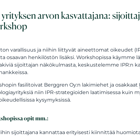
 yrityksen arvon kasvattajana: sijoitta
rkshop
ton varallisuus ja niihin liittyvät aineettomat oikeudet
ta osaavan henkilöstön lisäksi. Workshopissa käymme lä
kiviä sijoittajan näkökulmasta, keskustelemme IPR:n kau
hankkeissa.
hopin fasilitoivat Berggren Oy:n lakimiehet ja osakkaat
logiayrityksiä niin IPR-strategioiden laatimisessa kuin m
oikeudellisissa kysymyksissä.
shopissa opit mm.:
ihin sijoittajana kannattaa erityisesti kiinnittää huomio