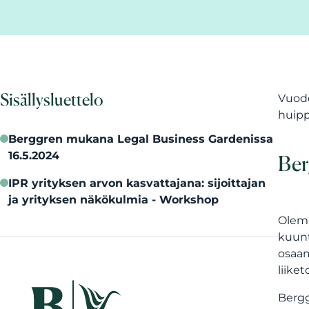
Sisällysluettelo
Vuode
huipp
Berggren mukana Legal Business Gardenissa
16.5.2024
Ber
IPR yrityksen arvon kasvattajana: sijoittajan
ja yrityksen näkökulmia - Workshop
Olemm
kuunt
osaam
liike
Bergg