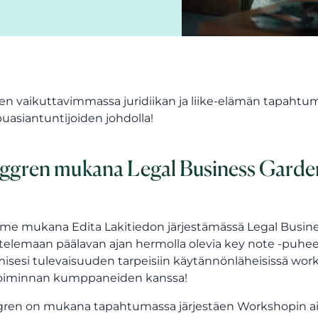
n vaikuttavimmassa juridiikan ja liike-elämän tapahtu
uasiantuntijoiden johdolla!
ggren mukana Legal Business Garde
e mukana Edita Lakitiedon järjestämässä Legal Busines
elemaan päälavan ajan hermolla olevia key note -puheenvuo
isesi tulevaisuuden tarpeisiin käytännönläheisissä work
toiminnan kumppaneiden kanssa!
ren on mukana tapahtumassa järjestäen Workshopin aih