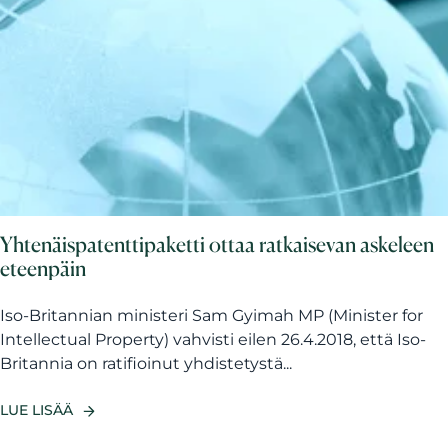
Yhtenäispatenttipaketti ottaa ratkaisevan askeleen
eteenpäin
Iso-Britannian ministeri Sam Gyimah MP (Minister for
Intellectual Property) vahvisti eilen 26.4.2018, että Iso-
Britannia on ratifioinut yhdistetystä...
LUE LISÄÄ