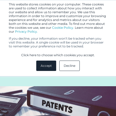
This website stores cookies on your computer. These cookies
are used to collect information about how you interact with
our website and allow us to remember you. We use this
information in order to improve and customize your browsing
experience and for analytics and metrics about our visitors
both on this website and other media. To find out more about
the cookies we use, see our
Cookie Policy.
Learn more about
our
Privacy Policy.
UUTISET
If you decline, your information won’t be tracked when you
6.2.2019
visit this website. A single cookie will be used in your browser
to remember your preference not to be tracked.
KKO on tänään antanut
Click here to choose which cookies you accept.
merkittävän ennakkopäätöksen
Accept
Decline
patentista