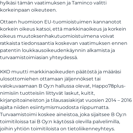
hylkäsi tämän vaatimuksen ja Taminco valitti
korkeinpaan oikeuteen.
Ottaen huomioon EU-tuomioistuimen kannanotot
korkein oikeus katsoi, että markkinaoikeus ja korkein
oikeus muutoksenhakutuomioistuimena voivat
ratkaista tiedonsaantia koskevan vaatimuksen ennen
patentin loukkausoikeudenkäynnin alkamista ja
turvaamistoimiasian yhteydessä.
KKO muutti markkinaoikeuden päätöstä ja määräsi
ulosottomiehen ottamaan jäljennökset tai
valokuvaamaan B Oy:n hallussa olevat, Happo78plus-
nimisiin tuotteisiin liittyvät laskut, kuitit,
kirjanpitoaineiston ja tilausasiakirjat vuosien 2014 – 2016
ajalta niiden esiintymismuodosta riippumatta.
Turvaamistoimi koskee aineistoa, joka sijaitsee B Oy:n
toimitiloissa tai B Oy:n käytössä olevilla palvelimilla,
joihin yhtiön toimitiloista on tietoliikenneyhteys.