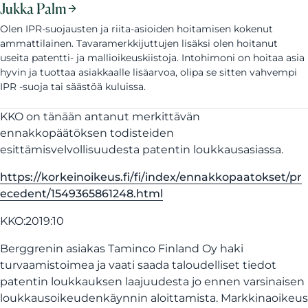
Jukka Palm
Olen IPR-suojausten ja riita-asioiden hoitamisen kokenut
ammattilainen. Tavaramerkkijuttujen lisäksi olen hoitanut
useita patentti- ja mallioikeuskiistoja. Intohimoni on hoitaa asia
hyvin ja tuottaa asiakkaalle lisäarvoa, olipa se sitten vahvempi
IPR -suoja tai säästöä kuluissa.
KKO on tänään antanut merkittävän
ennakkopäätöksen todisteiden
esittämisvelvollisuudesta patentin loukkausasiassa.
https://korkeinoikeus.fi/fi/index/ennakkopaatokset/pr
ecedent/1549365861248.html
KKO:2019:10
Berggrenin asiakas Taminco Finland Oy haki
turvaamistoimea ja vaati saada taloudelliset tiedot
patentin loukkauksen laajuudesta jo ennen varsinaisen
loukkausoikeudenkäynnin aloittamista. Markkinaoikeus