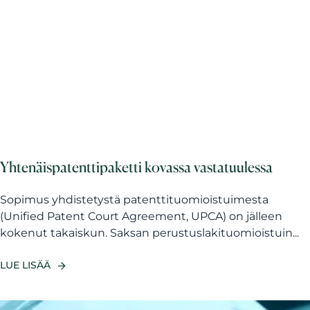
Yhtenäispatenttipaketti kovassa vastatuulessa
Sopimus yhdistetystä patenttituomioistuimesta
(Unified Patent Court Agreement, UPCA) on jälleen
kokenut takaiskun. Saksan perustuslakituomioistuin...
LUE LISÄÄ