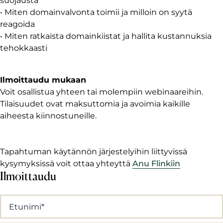
suojausta
• Miten domainvalvonta toimii ja milloin on syytä
reagoida
• Miten ratkaista domainkiistat ja hallita kustannuksia
tehokkaasti
Ilmoittaudu mukaan
Voit osallistua yhteen tai molempiin webinaareihin.
Tilaisuudet ovat maksuttomia ja avoimia kaikille
aiheesta kiinnostuneille.
Tapahtuman käytännön järjestelyihin liittyvissä
kysymyksissä voit ottaa yhteyttä
Anu Flinkiin
Ilmoittaudu