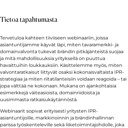
Tietoa tapahtumasta
Tervetuloa kahteen tiiviiseen webinaariin, joissa
asiantuntijamme käyvät läpi, miten tavaramerkki- ja
domainvalvonta tukevat brändin pitkäjänteistä suojaa
ja mitä mahdollisuuksia yrityksellä on puuttua
havaittuihin loukkauksiin. Käsittelemme myös, miten
valvontaratkaisut liittyvät osaksi kokonaisvaltaista IPR-
strategiaa ja miten riitatilanteisiin voidaan reagoida – tai
jopa välttää ne kokonaan. Mukana on ajankohtaisia
esimerkkejä väiteasioista, domainriidoista ja
uusimmasta ratkaisukäytännöstä.
Webinaarit sopivat erityisesti yritysten IPR-
asiantuntijoille, markkinoinnin ja brändinhallinnan
parissa työskenteleville sekä liiketoimintajohdolle, joka