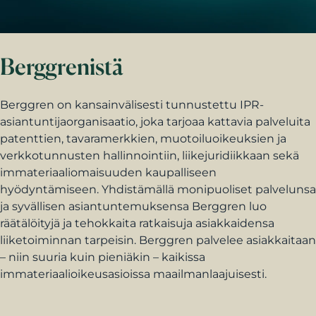
Berggrenistä
Berggren on kansainvälisesti tunnustettu IPR-
asiantuntijaorganisaatio, joka tarjoaa kattavia palveluita
patenttien, tavaramerkkien, muotoiluoikeuksien ja
verkkotunnusten hallinnointiin, liikejuridiikkaan sekä
immateriaaliomaisuuden kaupalliseen
hyödyntämiseen. Yhdistämällä monipuoliset palvelunsa
ja syvällisen asiantuntemuksensa Berggren luo
räätälöityjä ja tehokkaita ratkaisuja asiakkaidensa
liiketoiminnan tarpeisin. Berggren palvelee asiakkaitaan
– niin suuria kuin pieniäkin – kaikissa
immateriaalioikeusasioissa maailmanlaajuisesti.