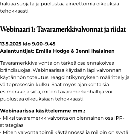
haluaa suojata ja puolustaa aineettomia oikeuksia
tehokkaasti.
Webinaari 1: Tavaramerkkivalvonnat ja riidat
13.5.2025 klo 9.00–9.45
Asiantuntijat: Emilia Hodge & Jenni Ihalainen
Tavaramerkkivalvonta on tärkeä osa ennakoivaa
brändisuojaa. Webinaarissa käydään läpi valvonnan
käytännön toteutus, reagointikynnyksen määrittely ja
väiteprosessin kulku. Saat myös ajankohtaisia
esimerkkejä siitä, miten tavaramerkinhaltija voi
puolustaa oikeuksiaan tehokkaasti.
Webinaarissa käsittelemme mm.:
• Miksi tavaramerkkivalvonta on olennainen osa IPR-
strategiaa
• Miten valvonta toimii käytännössä ja milloin on syytä