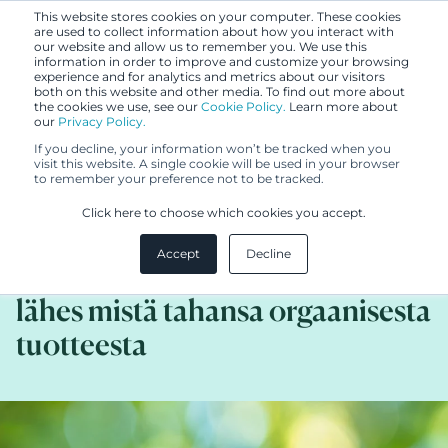
This website stores cookies on your computer. These cookies
are used to collect information about how you interact with
our website and allow us to remember you. We use this
information in order to improve and customize your browsing
experience and for analytics and metrics about our visitors
both on this website and other media. To find out more about
the cookies we use, see our
Cookie Policy.
Learn more about
our
Privacy Policy.
ASIAKASTARINA
If you decline, your information won’t be tracked when you
8.3.2021
visit this website. A single cookie will be used in your browser
to remember your preference not to be tracked.
DTS Finlandin patentoidulla
Click here to choose which cookies you accept.
menetelmällä voidaan tuottaa
Accept
Decline
turvallinen maanparannustuote
lähes mistä tahansa orgaanisesta
tuotteesta