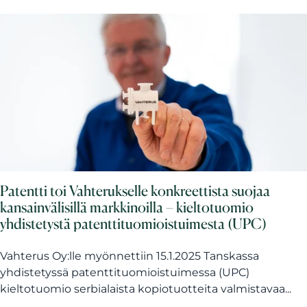
Patentti toi Vahterukselle konkreettista suojaa
kansainvälisillä markkinoilla – kieltotuomio
yhdistetystä patenttituomioistuimesta (UPC)
Vahterus Oy:lle myönnettiin 15.1.2025 Tanskassa
yhdistetyssä patenttituomioistuimessa (UPC)
kieltotuomio serbialaista kopiotuotteita valmistavaa...