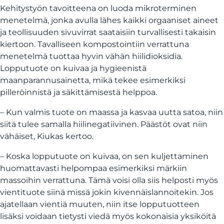
Kehitystyön tavoitteena on luoda mikroterminen
menetelmä, jonka avulla lähes kaikki orgaaniset aineet
ja teollisuuden sivuvirrat saataisiin turvallisesti takaisin
kiertoon. Tavalliseen kompostointiin verrattuna
menetelmä tuottaa hyvin vähän hiilidioksidia.
Lopputuote on kuivaa ja hygieenistä
maanparannusainetta, mikä tekee esimerkiksi
pilleröinnistä ja säkittämisestä helppoa.
– Kun valmis tuote on maassa ja kasvaa uutta satoa, niin
siitä tulee samalla hiilinegatiivinen. Päästöt ovat niin
vähäiset, Kiukas kertoo.
– Koska lopputuote on kuivaa, on sen kuljettaminen
huomattavasti helpompaa esimerkiksi märkiin
massoihin verrattuna. Tämä voisi olla siis helposti myös
vientituote siinä missä jokin kivennäislannoitekin. Jos
ajatellaan vientiä muuten, niin itse lopputuotteen
lisäksi voidaan tietysti viedä myös kokonaisia yksiköitä