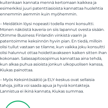
kuitenkaan kannata mennä kertomaan kaikkea ja
esimerkiksi juuri patenttiasioista kannattaa huolehtia
ennemmin aiemmin kuin myöhemmin.
– Meidätkin löysi nopeasti todella moni konsultti.
Monen näköistä kaveria on siis lapannut ovesta sisään.
Otimme Business Finlandin vinkistä vaarin ja
patentoimme keksinnön hyvin pian. En tiedä, milloin
olisi tullut vastaan se tilanne, kun vaikka joku konsultti
olisi halunnut ottaa hoidettavakseen kaiken sitten ihan
kokonaan. Salassapitosopimus kannattaa aina tehdä,
kun alkaa puhua asioista jonkun ulkopuolisen kanssa,
Kiukas painottaa.
– Myös Keksintösäätiö ja ELY-keskus ovat sellaisia
tahoja, joilta voi saada apua ja hyviä kontakteja.
Lannistua ei ikinä kannata, Kiukas summaa.