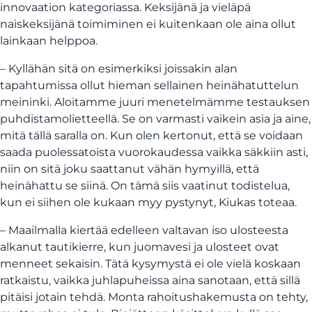
innovaation kategoriassa. Keksijänä ja vieläpä
naiskeksijänä toimiminen ei kuitenkaan ole aina ollut
lainkaan helppoa.
– Kyllähän sitä on esimerkiksi joissakin alan
tapahtumissa ollut hieman sellainen heinähatuttelun
meininki. Aloitamme juuri menetelmämme testauksen
puhdistamolietteellä. Se on varmasti vaikein asia ja aine,
mitä tällä saralla on. Kun olen kertonut, että se voidaan
saada puolessatoista vuorokaudessa vaikka säkkiin asti,
niin on sitä joku saattanut vähän hymyillä, että
heinähattu se siinä. On tämä siis vaatinut todistelua,
kun ei siihen ole kukaan myy pystynyt, Kiukas toteaa.
– Maailmalla kiertää edelleen valtavan iso ulosteesta
alkanut tautikierre, kun juomavesi ja ulosteet ovat
menneet sekaisin. Tätä kysymystä ei ole vielä koskaan
ratkaistu, vaikka juhlapuheissa aina sanotaan, että sillä
pitäisi jotain tehdä. Monta rahoitushakemusta on tehty,