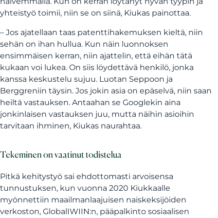
halvemmalla. Kun on kerran löytänyt hyvän tyypin ja
yhteistyö toimii, niin se on siinä, Kiukas painottaa.
– Jos ajatellaan taas patenttihakemuksen kieltä, niin
sehän on ihan hullua. Kun näin luonnoksen
ensimmäisen kerran, niin ajattelin, että eihän tätä
kukaan voi lukea. On siis löydettävä henkilö, jonka
kanssa keskustelu sujuu. Luotan Seppoon ja
Berggreniin täysin. Jos jokin asia on epäselvä, niin saan
heiltä vastauksen. Antaahan se Googlekin aina
jonkinlaisen vastauksen juu, mutta näihin asioihin
tarvitaan ihminen, Kiukas naurahtaa.
Tekeminen on vaatinut todistelua
Pitkä kehitystyö sai ehdottomasti arvoisensa
tunnustuksen, kun vuonna 2020 Kiukkaalle
myönnettiin maailmanlaajuisen naiskeksijöiden
verkoston, GlobalIWIIN:n, pääpalkinto sosiaalisen