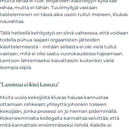
mutta rahaa ei tule. Biojätteen käsittelyyn kyllä saa
rahaa, mutta ei tähän. Tuulimyllyjä vastaan
taisteleminen on tässä aika usein tullut mieleen, Kiukas
naurahtaa.
Tällä hetkellä kehitystyö on siinä vaiheessa, että voidaan
todella puhua laajasti orgaanisten jätteiden
käsittelemisestä – mitään sellaista ei ole vielä tullut
vastaan, mitä ei olisi saatu vuorokaudessa hajoamaan.
Lentoon lähtemiseksi kaivattaisiin kuitenkin vielä
isompia siipiä.
"Lannistua ei ikinä kannata"
Muita uusia keksijöitä Kiukas haluaa kannustaa
ottamaan rohkeasti yhteyttä johonkin toiseen
keksijään, jonka prosessi on jo hieman pidemmällä.
Kokeneemmalta kollegalta kannattaa selvittää, että
mitä kannattaisi ensimmäiseksi tehdä. Kaikille ei