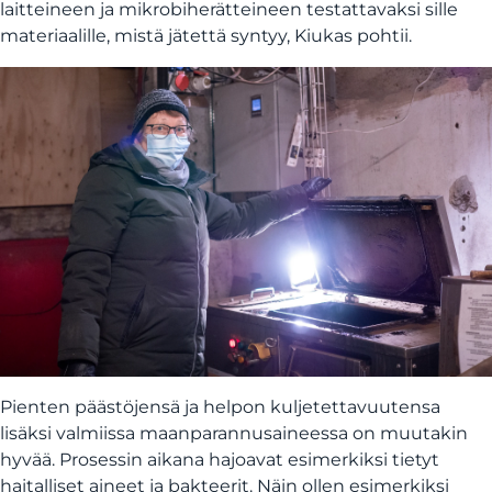
laitteineen ja mikrobiherätteineen testattavaksi sille
materiaalille, mistä jätettä syntyy, Kiukas pohtii.
Pienten päästöjensä ja helpon kuljetettavuutensa
lisäksi valmiissa maanparannusaineessa on muutakin
hyvää. Prosessin aikana hajoavat esimerkiksi tietyt
haitalliset aineet ja bakteerit. Näin ollen esimerkiksi