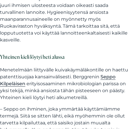
juuri ihmisen ulosteesta voidaan oikeasti saada
turvallinen lannoite. Hygieenisyytensä ansiosta
maanparannusaineelle on myönnetty myös
Ruokaviraston hyväksyntä. Tämä tarkoittaa sitä, että
lopputuotetta voi käyttää lannoitteenkaltaisesti kaikille
kasveille.
Yhteinen kieli löytyi heti alussa
Menetelmään liittyvälle kuivakäymäläkontille on haettu
patenttisuojaa kansainvälisesti. Berggrenin
Seppo
Kilpeläisen
erityisosaaminen mikrobiologian parissa on
yksi tekijä, minkä ansiosta tähän pisteeseen on päästy.
Yhteinen kieli löytyi heti alkumetreillä.
– Seppo on ihminen, joka ymmärtää käyttämiämme
termejä. Siitä se sitten lähti, eikä myöhemmin ole ollut
tarvetta kilpailuttaa, että saisiko jostain muualta