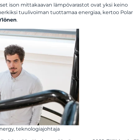
et ison mittakaavan lämpövarastot ovat yksi keino
merkiksi tuulivoiman tuottamaa energiaa, kertoo Polar
Ylönen
.
nergy, teknologiajohtaja