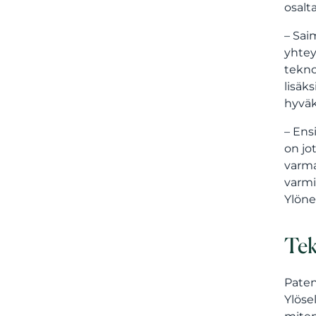
osalt
– Sai
yhtey
tekn
lisäk
hyväk
– Ens
on jo
varma
varmi
Ylöne
Tek
Paten
Ylöse