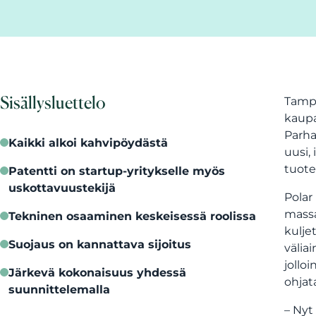
Sisällysluettelo
Tampe
kaupa
Parha
Kaikki alkoi kahvipöydästä
uusi,
tuote
Patentti on startup-yritykselle myös
uskottavuustekijä
Polar
massa
Tekninen osaaminen keskeisessä roolissa
kulje
Suojaus on kannattava sijoitus
välia
jollo
Järkevä kokonaisuus yhdessä
ohjat
suunnittelemalla
– Nyt