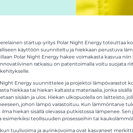
relainen startup-yritys Polar Night Energy toteuttaa ko
lliseen käyttöön suunniteltu ja hiekkaan perustuva lä
illaan Polar Night Energy hakee voimakasta kasvua nii
 innovatiivinen ratkaisu on patentoimalla voitu suojata rii
kehitykselle.
 Night Energy suunnittelee ja projektoi lämpövarastot 
sta hiekkaa tai hiekan kaltaista materiaalia, jonka sisäll
tetaan sisään ja ulos. Hiekan ulkopuolella on laitteisto, 
ineeseen, johon lämpö varastoituu. Kun lämmöntarve tule
in ilma hiekan sisällä olevassa putkistossa lämpenee. 
a esimerkiksi teollisuuden prosesseihin tai kaukolämmök
 kun tuulivoima ja aurinkovoima ovat kasvaneet merkittä