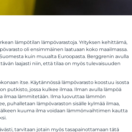
rkean lämpötilan lämpövarastoja. Yrityksen kehittämä,
mpövarasto oli ensimmäinen laatuaan koko maailmassa.
n Suomesta kuin muualta Euroopasta. Berggrenin avulla
ttävän laajasti niin, että tilaa on myös tulevaisuuden
kokonaan itse. Käytännössä lämpövarasto koostuu isosta
ä on putkisto, jossa kulkee ilmaa. Ilman avulla lämpöä
jolla ilmaa lämmitetään. Ilma luovuttaa lämmön
e, puhalletaan lämpövaraston sisälle kylmää ilmaa,
Sen jälkeen kuuma ilma voidaan lämmönvaihtimen kautta
si.
västi, tarvitaan jotain myös tasapainottamaan tätä