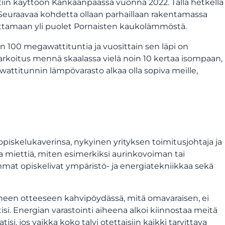
tiin käyttöön Kankaanpäässä vuonna 2022. Tällä hetkellä
 Seuraavaa kohdetta ollaan parhaillaan rakentamassa
uottamaan yli puolet Pornaisten kaukolämmöstä.
n 100 megawattituntia ja vuosittain sen läpi on
arkoitus mennä skaalassa vielä noin 10 kertaa isompaan,
awattitunnin lämpövarasto alkaa olla sopiva meille,
opiskelukaverinsa, nykyinen yrityksen toimitusjohtaja ja
a miettiä, miten esimerkiksi aurinkovoiman tai
mat opiskelivat ympäristö- ja energiatekniikkaa sekä
een otteeseen kahvipöydässä, mitä omavaraisen, ei
. Energian varastointi aiheena alkoi kiinnostaa meitä
si, jos vaikka koko talvi otettaisiin kaikki tarvittava