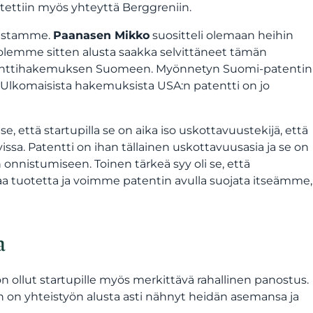
 otettiin myös yhteyttä Berggreniin.
aistamme.
Paanasen Mikko
suositteli olemaan heihin
 olemme sitten alusta saakka selvittäneet tämän
tenttihakemuksen Suomeen. Myönnetyn Suomi-patentin
 Ulkomaisista hakemuksista USA:n patentti on jo
 että startupilla se on aika iso uskottavuustekijä, että
issa. Patentti on ihan tällainen uskottavuusasia ja se on
 onnistumiseen. Toinen tärkeä syy oli se, että
a tuotetta ja voimme patentin avulla suojata itseämme,
a
 ollut startupille myös merkittävä rahallinen panostus.
en on yhteistyön alusta asti nähnyt heidän asemansa ja