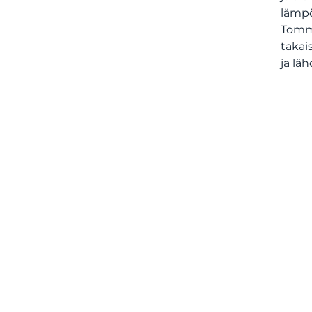
lämpö
Tommi
takai
ja lä