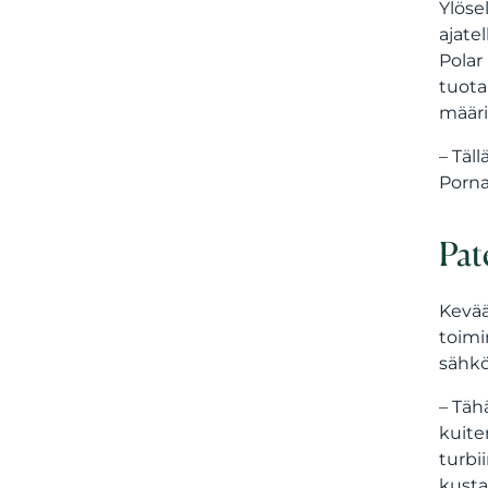
Ylöse
ajate
Polar
tuota
määri
– Täl
Porna
Pat
Kevää
toimi
sähkö
– Tä
kuite
turbi
kusta