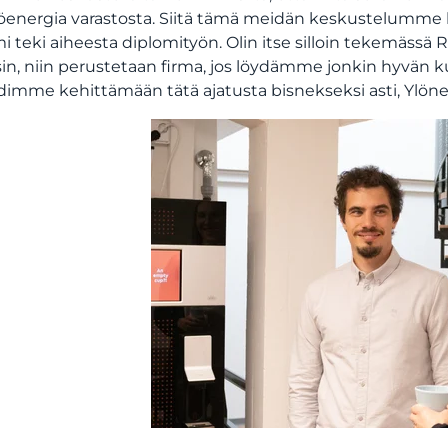
energia varastosta. Siitä tämä meidän keskustelumme l
 teki aiheesta diplomityön. Olin itse silloin tekemässä 
sin, niin perustetaan firma, jos löydämme jonkin hyvän 
hdimme kehittämään tätä ajatusta bisnekseksi asti, Ylön