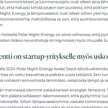
lle luonnontieteet ja luonnonsuojelu ovat olleet aina läh
llut, että haluaisi tehdä jotakin sen puolesta, että poltt
 Night Energy ja lämpövarastot ovat olleet siihen yksi hy
ntomenetelmä, mahdollistaa se sen, että aurinkovoimaa 
n.
lä hetkellä Polar Night Energy on siinä vaiheessa, ett
isten lisäksi neuvotteluja on käynnissä myös muualle 
entti on startup-yritykselle myös usko
llä 2024 Polar Night Energy keräsi Seed-rahoituskierroks
ntaa on voitu kasvattaa ja palkata uusia tekijöitä. Sen tu
ä voitaisiin konvertoida lämmöksi, varastoida lämpö ja se
hän mennessä olemme palauttaneet energian lämpönä.
nkin päästä sellaiseen rakenteeseen, että pystymme tuot
inikoneille. Silloin lämpövarastomme vastaisi toiminnas
nnustehokkaita ratkaisuja sekä alustavien laskelmien 