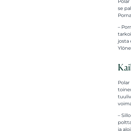
Polar
se pa
Porna
– Por
tarko
josta
Ylön
Kai
Polar
toine
tuuli
voima
– Sil
poltt
ja al