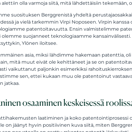
a alettiin olla varmoja siitä, mitä lähdettäisiin tekemään,
mme suosituksen Berggrenistä yhdeltä perustajaosakk
dessä ja vielä tarkemmin Virpi Noposeen. Virpin kanssa
ologiamme patentoitavuutta. Ensin valmistelimme pa
si olemme suojanneet teknologiaamme kansainvälisesti.
syttykin, Ylönen iloitsee.
immäinen asia, miksi lähdimme hakemaan patenttia, oli se,
tain, mitä muut eivät ole kehittäneet ja se on patentoitav
sti vaikuttanut paljonkin esimerkiksi rahoituskierroksen
stimme sen, ettei kukaan muu ole patentoinut vastaava
n jatkaa.
ninen osaaminen keskeisessä rooliss
ttihakemusten laatiminen ja koko patentointiprosessi on
lle on jäänyt hyvin positiivinen kuva siitä, miten Berggr