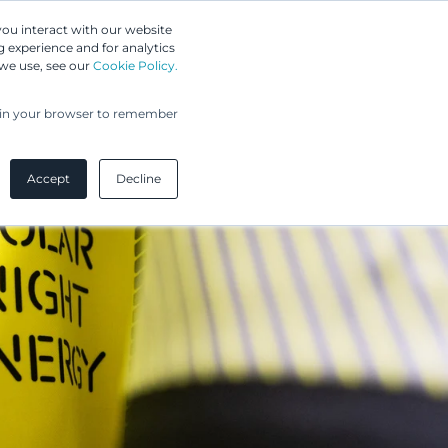
Greip IP Solutions
you interact with our website
 experience and for analytics
 we use, see our
Cookie Policy.
UPC
Asiakkaamme
Ajankohtaista
Yritys
ed in your browser to remember
Accept
Decline