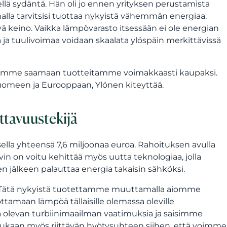
ellä sydäntä. Hän oli jo ennen yrityksen perustamista
amalla tarvitsisi tuottaa nykyistä vähemmän energiaa.
vä keino. Vaikka lämpövarasto itsessään ei ole energian
ja tuulivoimaa voidaan skaalata ylöspäin merkittävissä
ä pyrimme saamaan tuotteitamme voimakkaasti kaupaksi.
Suomeen ja Eurooppaan, Ylönen kiteyttää.
ttavuustekijä
ella yhteensä 7,6 miljoonaa euroa. Rahoituksen avulla
rvin on voitu kehittää myös uutta teknologiaa, jolla
n jälkeen palauttaa energia takaisin sähköksi.
 Tätä nykyistä tuotettamme muuttamalla aiomme
tamaan lämpöä tällaisille olemassa oleville
sa olevan turbiinimaailman vaatimuksia ja saisimme
mukaan myös riittävän hyötysuhteen siihen, että voimme