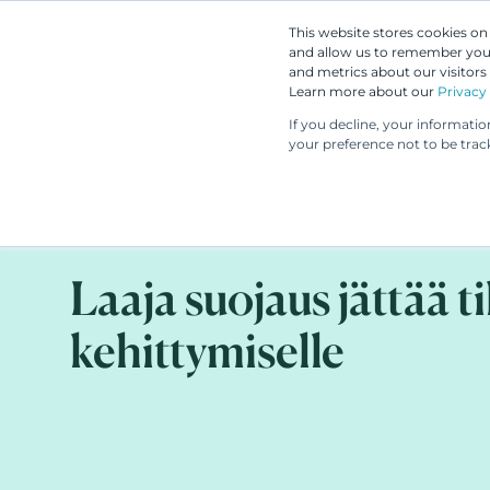
This website stores cookies o
and allow us to remember you.
and metrics about our visitors
Learn more about our
Privacy 
If you decline, your informati
your preference not to be trac
ASIAKASTARINA
1.11.2024
Laaja suojaus jättää t
kehittymiselle