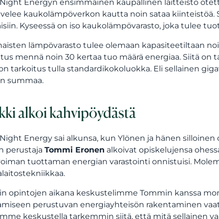
 Night Energyn ensimmäinen kaupallinen laitteisto otet
lvelee kaukolämpöverkon kautta noin sataa kiinteistöä.
isiin. Kyseessä on iso kaukolämpövarasto, joka tulee t
naisten lämpövarasto tulee olemaan kapasiteetiltaan noi
itus mennä noin 30 kertaa tuo määrä energiaa. Siitä on t
 on tarkoitus tulla standardikokoluokka. Eli sellainen gig
en summaa.
kki alkoi kahvipöydästä
 Night Energy sai alkunsa, kun Ylönen ja hänen silloinen 
n perustaja
Tommi Eronen
alkoivat opiskelujensa ohess
voiman tuottaman energian varastointi onnistuisi. Molem
laitostekniikkaa.
loin opintojen aikana keskustelimme Tommin kanssa mon
amiseen perustuvan energiayhteisön rakentaminen vaatisi
oimme keskustella tarkemmin siitä, että mitä sellainen vaati