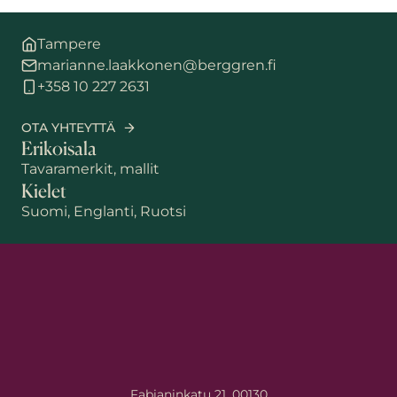
Tampere
marianne.laakkonen@berggren.fi
+358 10 227 2631
OTA YHTEYTTÄ
Erikoisala
Tavaramerkit, mallit
Kielet
Suomi, Englanti, Ruotsi
Fabianinkatu 21, 00130