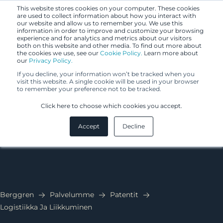
This website stores cookies on your computer. These cookies
are used to collect information about how you interact with
our website and allow us to remember you. We use this
information in order to improve and customize your browsing
experience and for analytics and metrics about our visitors
both on this website and other media. To find out more about
the cookies we use, see our
Cookie Policy.
Learn more about
our
Privacy Policy.
If you decline, your information won’t be tracked when you
visit this website. A single cookie will be used in your browser
to remember your preference not to be tracked.
Logistiikka ja
Click here to choose which cookies you accept.
liikkuminen
Accept
Decline
Berggren
Palvelumme
Patentit
Logistiikka Ja Liikkuminen