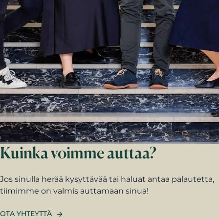
Kuinka voimme auttaa?
Jos sinulla herää kysyttävää tai haluat antaa palautetta,
tiimimme on valmis auttamaan sinua!
OTA YHTEYTTÄ