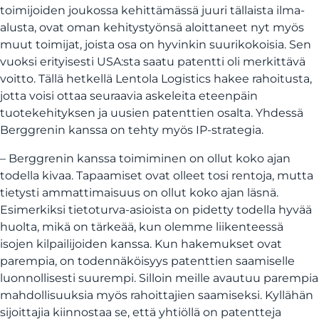
toimijoiden joukossa kehittämässä juuri tällaista ilma-
alusta, ovat oman kehitystyönsä aloittaneet nyt myös
muut toimijat, joista osa on hyvinkin suurikokoisia. Sen
vuoksi erityisesti USA:sta saatu patentti oli merkittävä
voitto. Tällä hetkellä Lentola Logistics hakee rahoitusta,
jotta voisi ottaa seuraavia askeleita eteenpäin
tuotekehityksen ja uusien patenttien osalta. Yhdessä
Berggrenin kanssa on tehty myös IP-strategia.
– Berggrenin kanssa toimiminen on ollut koko ajan
todella kivaa. Tapaamiset ovat olleet tosi rentoja, mutta
tietysti ammattimaisuus on ollut koko ajan läsnä.
Esimerkiksi tietoturva-asioista on pidetty todella hyvää
huolta, mikä on tärkeää, kun olemme liikenteessä
isojen kilpailijoiden kanssa. Kun hakemukset ovat
parempia, on todennäköisyys patenttien saamiselle
luonnollisesti suurempi. Silloin meille avautuu parempia
mahdollisuuksia myös rahoittajien saamiseksi. Kyllähän
sijoittajia kiinnostaa se, että yhtiöllä on patentteja