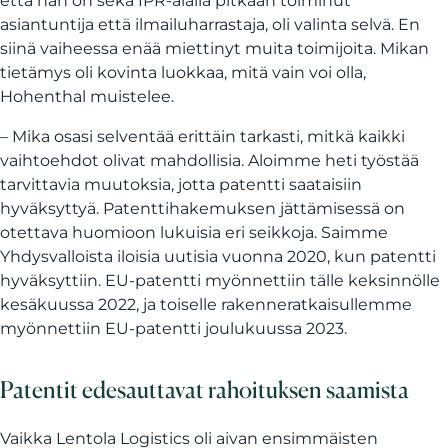
että hän on sekä IPR-alalla pitkään toiminut
asiantuntija että ilmailuharrastaja, oli valinta selvä. En
siinä vaiheessa enää miettinyt muita toimijoita. Mikan
tietämys oli kovinta luokkaa, mitä vain voi olla,
Hohenthal muistelee.
– Mika osasi selventää erittäin tarkasti, mitkä kaikki
vaihtoehdot olivat mahdollisia. Aloimme heti työstää
tarvittavia muutoksia, jotta patentti saataisiin
hyväksyttyä. Patenttihakemuksen jättämisessä on
otettava huomioon lukuisia eri seikkoja. Saimme
Yhdysvalloista iloisia uutisia vuonna 2020, kun patentti
hyväksyttiin. EU-patentti myönnettiin tälle keksinnölle
kesäkuussa 2022, ja toiselle rakenneratkaisullemme
myönnettiin EU-patentti joulukuussa 2023.
Patentit edesauttavat rahoituksen saamista
Vaikka Lentola Logistics oli aivan ensimmäisten