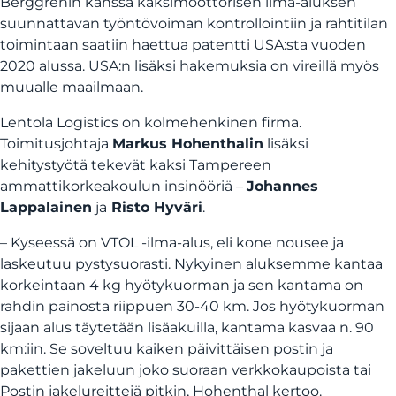
Berggrenin kanssa kaksimoottorisen ilma-aluksen
suunnattavan työntövoiman kontrollointiin ja rahtitilan
toimintaan saatiin haettua patentti USA:sta vuoden
2020 alussa. USA:n lisäksi hakemuksia on vireillä myös
muualle maailmaan.
Lentola Logistics on kolmehenkinen firma.
Toimitusjohtaja
Markus Hohenthalin
lisäksi
kehitystyötä tekevät kaksi Tampereen
ammattikorkeakoulun insinööriä –
Johannes
Lappalainen
ja
Risto Hyväri
.
– Kyseessä on VTOL -ilma-alus, eli kone nousee ja
laskeutuu pystysuorasti. Nykyinen aluksemme kantaa
korkeintaan 4 kg hyötykuorman ja sen kantama on
rahdin painosta riippuen 30-40 km. Jos hyötykuorman
sijaan alus täytetään lisäakuilla, kantama kasvaa n. 90
km:iin. Se soveltuu kaiken päivittäisen postin ja
pakettien jakeluun joko suoraan verkkokaupoista tai
Postin jakelureittejä pitkin, Hohenthal kertoo.