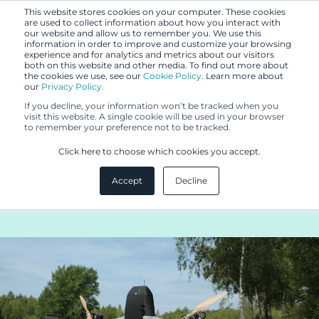
This website stores cookies on your computer. These cookies
are used to collect information about how you interact with
our website and allow us to remember you. We use this
information in order to improve and customize your browsing
experience and for analytics and metrics about our visitors
both on this website and other media. To find out more about
the cookies we use, see our
Cookie Policy.
Learn more about
our
Privacy Policy.
ASIAKASTARINA
If you decline, your information won’t be tracked when you
18.9.2024
visit this website. A single cookie will be used in your browser
to remember your preference not to be tracked.
Lentola Logistics: "Patenttiasiat
Click here to choose which cookies you accept.
ovat niin hyvissä käsissä kuin ne
Accept
Decline
vain voivat olla"