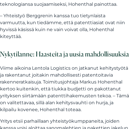
teknologiansa suojaamiseksi, Hohenthal painottaa.
– Yhteistyö Berggrenin kanssa tuo tietynlaista
varmuutta, kun tiedämme, että patenttiasiat ovat niin
hyvissä käsissä kuin ne vain voivat olla, Hohenthal
kiteyttää.
Nykytilanne: Haasteita ja uusia mahdollisuuksia
Viime aikoina Lentola Logistics on jatkanut kehitystyötä
ja rakentanut joitakin mahdollisesti patentoitavia
rakenneratkaisuja. Toimitusjohtaja Markus Hohenthal
kertoo kuitenkin, että tiukka budjetti on pakottanut
yrityksen siirtämään patenttihakemusten tekoa. – Tämä
on valitettavaa, sillä alan kehitysvauhti on hurja, ja
kilpailu kovenee, Hohenthal toteaa.
Yritys etsii parhaillaan yhteistyökumppaneita, joiden
kanssa voisi aloittaa sanomalehtien ja pakettien jakelun