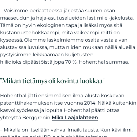
– Voisimme periaatteessa järjestää suuren osan
maaseudun ja haja-asutusalueiden last mile -jakelusta.
Tämä on hyvin ekologinen tapa ja lisäksi myös sitä
kustannustehokkaampi, mitä vaikeampi reitti on
kyseessä. Olemme laskelmiemme osalta vasta aivan
alustavissa luvuissa, mutta niiden mukaan näillä alueilla
pystyisimme leikkaamaan kuljetusten
hiilidioksidipäästöistä jopa 70 %, Hohenthal summaa.
"Mikan tietämys oli kovinta luokkaa"
Hohenthal jätti ensimmäisen ilma-alusta koskevan
patenttihakemuksen itse vuonna 2014. Nälkä kuitenkin
kasvoi syödessä ja lopulta Hohenthal päätti ottaa
yhteyttä Berggrenin
Mika Laajalahteen
.
– Mikalla on itsellään vahva ilmailutausta. Kun kävi ilmi,