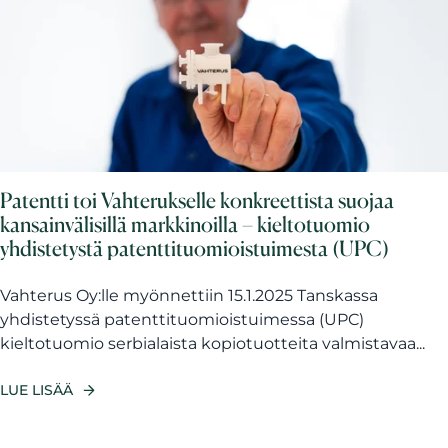
Patentti toi Vahterukselle konkreettista suojaa
kansainvälisillä markkinoilla – kieltotuomio
yhdistetystä patenttituomioistuimesta (UPC)
Vahterus Oy:lle myönnettiin 15.1.2025 Tanskassa
yhdistetyssä patenttituomioistuimessa (UPC)
kieltotuomio serbialaista kopiotuotteita valmistavaa...
LUE LISÄÄ